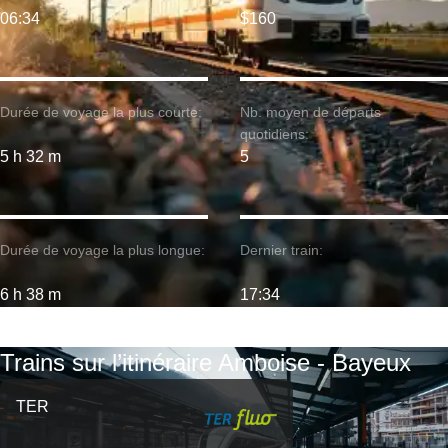
06:34
$160
Durée de voyage la plus courte:
Nb. moyen de départs
quotidiens:
5 h 32 m
5
Durée de voyage la plus longue:
Dernier train:
6 h 38 m
17:34
Trains sur l’itinéraire Amboise - Bayeux
TER