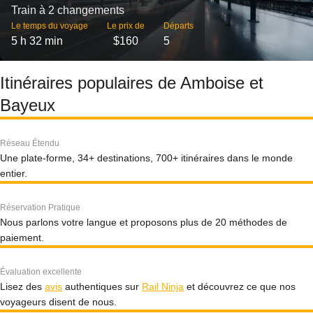
Train à 2 changements
Le temps du voyage
Le prix de
Départs
5 h 32 min
$160
5
Itinéraires populaires de Amboise et
Bayeux
Réseau Étendu
Une plate-forme, 34+ destinations, 700+ itinéraires dans le monde
entier.
Réservation Pratique
Nous parlons votre langue et proposons plus de 20 méthodes de
paiement.
Évaluation excellente
Lisez des
avis
authentiques sur
Rail Ninja
et découvrez ce que nos
voyageurs disent de nous.