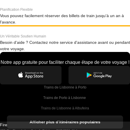
Planification Flexible
Vous pouvez facilement réserver des billets de train jusqu'à un an à
l'avance.
Un Véritable Soutien Humain
Besoin d'aide ? Contactez notre service d'assistance avant ou pendant
votre voyage.
Notre app gratuite pour faciliter chaque étape de votre voyage !
Trains de Lisbonne à Porto
Trains de Porto à Lisbonne 
Trains de Lisbonne à Albufeira
Trains de Albufeira à Lisbonne
Afficher plus d'itinéraires populaires
Firebird GT Limited (OC 1451)
Trains de Lisbonne à Lagos