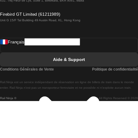
432, Triq Fleur de Lys, Suite 1, Birkirkara, BKR 9061, Malta
Trains de Lagos à Lisbonne
Firebird GT Limited (61211989)
Unit G 15/F Tal Building 49 Austin Road, KL, Hong Kong
Trains de Lisbonne à Madrid
Trains de Madrid à Lisbonne
Français
Trains de Lisbonne à Faro
Trains de Faro à Lisbonne
Aide & Support
Trains de Lisbonne à Coimbra
Conditions Générales de Vente
Politique de confidentialité
Trains de Coimbra à Lisbonne
Rail.Ninja est un service indépendant de réservation en ligne de billets de train dans le monde
Trains de Lisbonne à Braga
entier. Rail Ninja n'est pas un transporteur ferroviaire et ne possède ni n'exploite aucun train.
Rail Ninja ®
All Rights Reserved © 2026
Trains de Braga à Lisbonne
Trains de Porto à Coimbra
Trains de Coimbra à Porto
Trains de Barcelone à Madrid