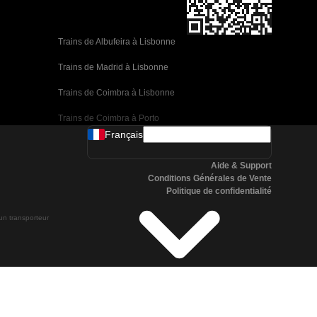
Trains de Albufeira à Lisbonne
Trains de Madrid à Lisbonne
Trains de Coimbra à Lisbonne
Trains de Coimbra à Porto
Français
Trains de Valence à Barcelone
Aide & Support
Trains de Séville à Barcelone
Conditions Générales de Vente
Politique de confidentialité
Trains de Malaga à Barcelone
 un transporteur
Trains de Malaga à Madrid
Trains de Cordoue à Madrid
Trains de San Sebastian à Madrid
Trains de Séville à Malaga