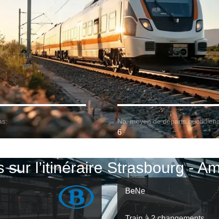
as:
Nb. moyen de départs quotidiens
6
s sur l’itinéraire Strasbourg - A
BeNe
Train à 2 changements