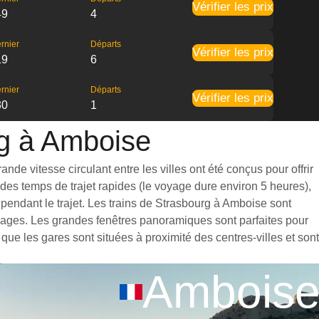
Vérifier les prix
49
4
rnier
Départs
Vérifier les prix
19
6
rnier
Départs
Vérifier les prix
30
1
rg à Amboise
de vitesse circulant entre les villes ont été conçus pour offrir
des temps de trajet rapides (le voyage dure environ 5 heures),
pendant le trajet. Les trains de Strasbourg à Amboise sont
agages. Les grandes fenêtres panoramiques sont parfaites pour
que les gares sont situées à proximité des centres-villes et sont
Ambois