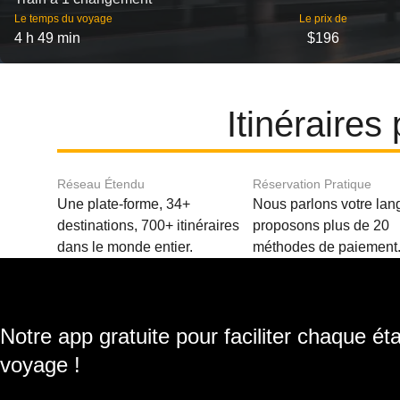
Le temps du voyage
Le prix de
4 h 49 min
$196
Itinéraire
Réseau Étendu
Réservation Pratique
Une plate-forme, 34+
Nous parlons votre lan
destinations, 700+ itinéraires
proposons plus de 20
dans le monde entier.
méthodes de paiement
Notre app gratuite pour faciliter chaque ét
voyage !