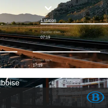
1 station
Premier train:
07:19
:
Dernier train:
17:19
mboise