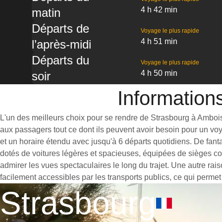
4 h 42 min
matin
Départs de
Voyage le plus rapide
4 h 51 min
l’après-midi
Départs du
Voyage le plus rapide
4 h 50 min
soir
Information
L'un des meilleurs choix pour se rendre de Strasbourg à Amboise 
aux passagers tout ce dont ils peuvent avoir besoin pour un vo
et un horaire étendu avec jusqu'à 6 départs quotidiens. De fant
dotés de voitures légères et spacieuses, équipées de sièges co
admirer les vues spectaculaires le long du trajet. Une autre rai
facilement accessibles par les transports publics, ce qui permet
Strasbourg