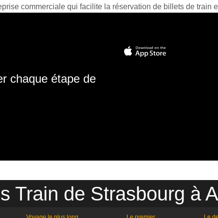
prise commerciale qui facilite la réservation de billets de train e
ter chaque étape de
es Train de Strasbourg à 
Voyage le plus long
Le premier
Le de