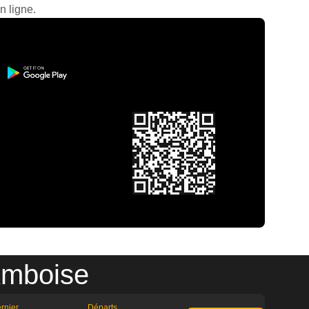
n ligne.
Amboise
rnier
Départs