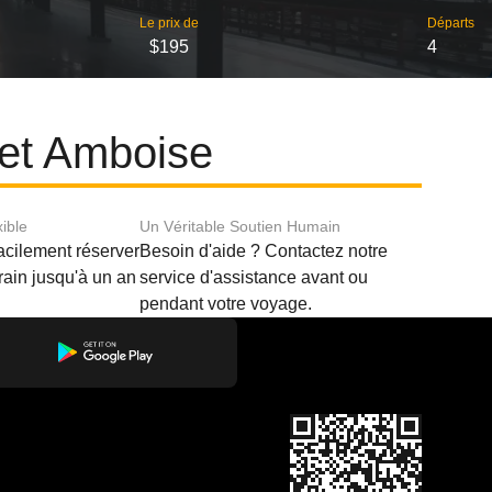
Le prix de
Départs
$195
4
 et Amboise
xible
Un Véritable Soutien Humain
acilement réserver
Besoin d'aide ? Contactez notre
train jusqu'à un an
service d'assistance avant ou
pendant votre voyage.