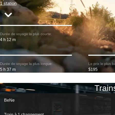
1 station
Durée de voyage la plus courte:
4 h 12 m
Durée de voyage la plus longue:
Le prix le plus b
5 h 37 m
$195
Train
BeNe
Train à 1 changement