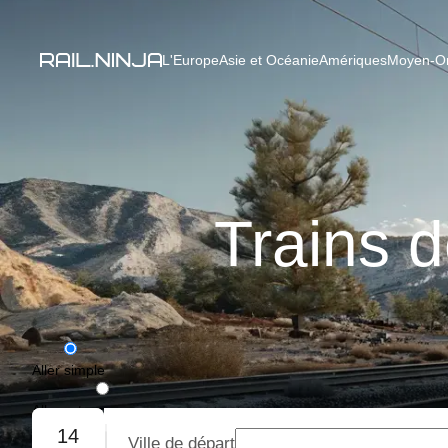
L'Europe
Asie et Océanie
Amériques
Moyen-Ori
Trains 
Aller simple
Aller-retour
14
Ville de départ