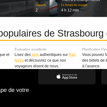
Départs
Le temps du voyage
2
4 h 12 min
s populaires de Strasbourg
Évaluation excellente
Planification Fle
gue et
Lisez des
avis
authentiques sur
Rail
Vous pouvez f
Ninja
et découvrez ce que nos
des billets de 
.
voyageurs disent de nous.
à l'avance.
ape de votre