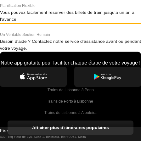
Planification Flexible
Vous pouvez facilement réserver des billets de train jusqu'à un an à
l'avance.
Un Véritable Soutien Humain
Besoin d'aide ? Contactez notre service d'assistance avant ou pendant
votre voyage.
Notre app gratuite pour faciliter chaque étape de votre voyage !
Trains de Lisbonne à Porto
Trains de Porto à Lisbonne 
Trains de Lisbonne à Albufeira
Trains de Albufeira à Lisbonne
Afficher plus d'itinéraires populaires
Firebird GT Limited (OC 1451)
Trains de Lisbonne à Lagos
432, Triq Fleur de Lys, Suite 1, Birkirkara, BKR 9061, Malta