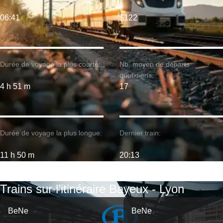
06:41
$122
Durée de voyage la plus courte:
Nb. moyen de départs
quotidiens:
4 h 51 m
17
Durée de voyage la plus longue:
Dernier train:
11 h 50 m
20:13
Trains sur l’itinéraire Bayeux - Lyon
BeNe
BeNe