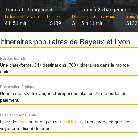
Train à 1 changement
Train à 2 changements
Le temps du voyage
Le prix de
Départs
Le temps du voyage
Le prix 
4 h 51 min
$189
3
5 h 11 min
$122
Itinéraires populaires de Bayeux et Lyon
Réseau Étendu
Une plate-forme, 34+ destinations, 700+ itinéraires dans le monde
entier.
Réservation Pratique
Nous parlons votre langue et proposons plus de 20 méthodes de
paiement.
Évaluation excellente
Lisez des
avis
authentiques sur
Rail Ninja
et découvrez ce que nos
voyageurs disent de nous.