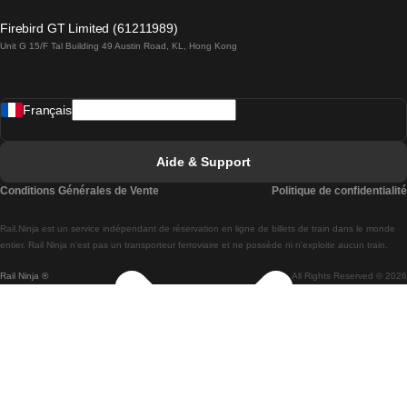
Trains de Lagos à Lisbonne
Firebird GT Limited (61211989)
Unit G 15/F Tal Building 49 Austin Road, KL, Hong Kong
Trains de Lisbonne à Madrid
Trains de Madrid à Lisbonne
Français
Trains de Lisbonne à Faro
Trains de Faro à Lisbonne
Aide & Support
Trains de Lisbonne à Coimbra
Conditions Générales de Vente
Politique de confidentialité
Trains de Coimbra à Lisbonne
Rail.Ninja est un service indépendant de réservation en ligne de billets de train dans le monde
Trains de Lisbonne à Braga
entier. Rail Ninja n'est pas un transporteur ferroviaire et ne possède ni n'exploite aucun train.
Rail Ninja ®
All Rights Reserved © 2026
Trains de Braga à Lisbonne
Trains de Porto à Coimbra
Trains de Coimbra à Porto
Trains de Barcelone à Madrid