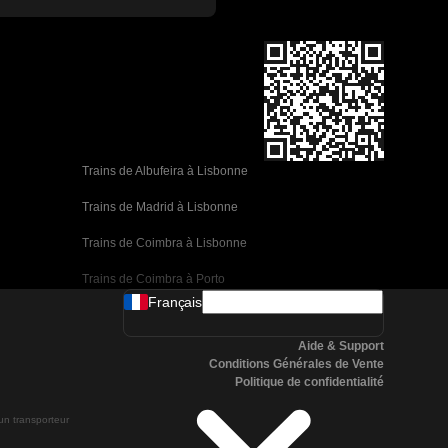
Trains de Albufeira à Lisbonne
Trains de Madrid à Lisbonne
Trains de Coimbra à Lisbonne
Trains de Coimbra à Porto
Français
Trains de Valence à Barcelone
Aide & Support
Trains de Séville à Barcelone
Conditions Générales de Vente
Politique de confidentialité
Trains de Malaga à Barcelone
 un transporteur
Trains de Malaga à Madrid