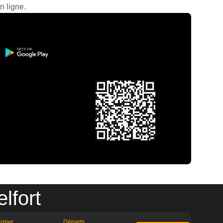
n ligne.
lfort
rnier
Départs