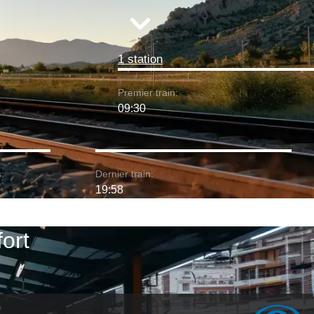
1 station
Premier train:
09:30
:
Dernier train:
19:58
fort