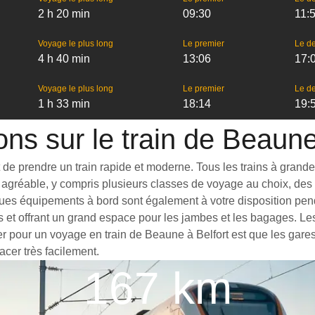
2 h 20 min
09:30
11:
Voyage le plus long
Le premier
Le de
4 h 40 min
13:06
17:
Voyage le plus long
Le premier
Le de
1 h 33 min
18:14
19:
ons sur le train de Beaune
e prendre un train rapide et moderne. Tous les trains à grande vi
agréable, y compris plusieurs classes de voyage au choix, des t
ues équipements à bord sont également à votre disposition penda
s et offrant un grand espace pour les jambes et les bagages. L
ter pour un voyage en train de Beaune à Belfort est que les gares
acer très facilement.
167 km