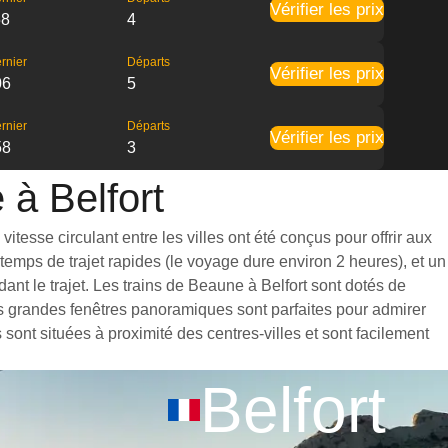
Vérifier les prix
58
4
rnier
Départs
Vérifier les prix
06
5
rnier
Départs
Vérifier les prix
58
3
 à Belfort
tesse circulant entre les villes ont été conçus pour offrir aux
emps de trajet rapides (le voyage dure environ 2 heures), et un
nt le trajet. Les trains de Beaune à Belfort sont dotés de
es grandes fenêtres panoramiques sont parfaites pour admirer
 sont situées à proximité des centres-villes et sont facilement
Belfort