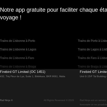
Notre app gratuite pour faciliter chaque ét
voyage !
Trains de Lisbonne à Porto
Trains de Porto à Lis
Trains de Lisbonne à Lagos
Trains de Lagos à Li
Trains de Lisbonne à Faro
Trains de Faro à Lisb
Trains de Lisbonne à Braga
Trains de Braga à Lis
Firebird GT Limited (OC 1451)
Firebird GT Limit
Trains de Barcelone à Madrid
Trains de Madrid à Ba
432, Triq Fleur de Lys, Suite 1, Birkirkara, BKR 9061, Malta
Unit G 15/F Tal Buildin
Trains de Barcelone à Paris
Trains de Paris à Bar
Trains de Barcelone à San Sebastian
Trains de San Sebasti
Rail Ninja ®
All Rights Reserved © 2026
Rail.Ninja est un service
Trains de Madrid à Séville
Trains de Séville à Ma
ferroviaire et ne possède