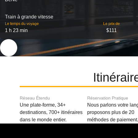
Train à grande vitesse
Le temps du voyage
Le prix de
1 h 23 min
$111
Itinérai
Réseau Étendu
Réservation Pratique
Une plate-forme, 34+
Nous parlons votre lan
destinations, 700+ itinéraires
proposons plus de 20
dans le monde entier.
méthodes de paiement