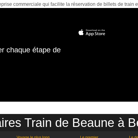
prise commerciale qui facilite la réservation de billets de train e
ter chaque étape de
ires Train de Beaune à Be
Voyage le plus long
Le premier
Le de