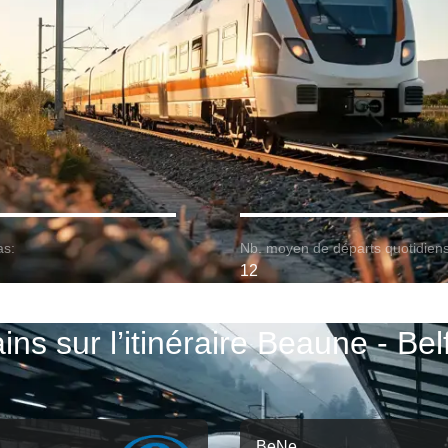
as:
Nb. moyen de départs quotidiens
12
ins sur l’itinéraire Beaune - Bel
BeNe