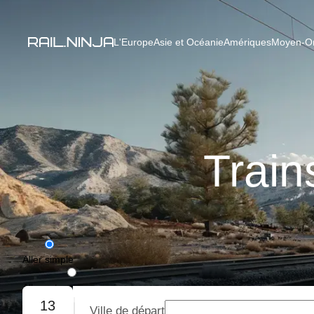
L'Europe
Asie et Océanie
Amériques
Moyen-Ori
Train
Aller simple
Aller-retour
13
Ville de départ