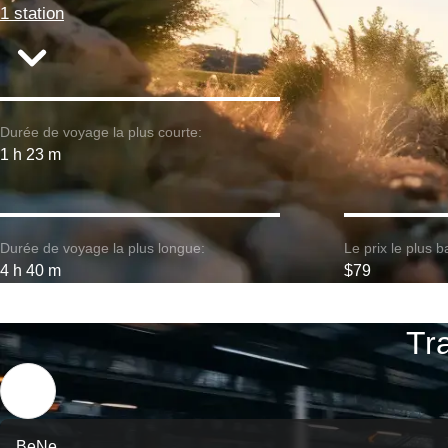
1 station
Durée de voyage la plus courte:
1 h 23 m
Durée de voyage la plus longue:
Le prix le plus b
4 h 40 m
$79
Tra
BeNe