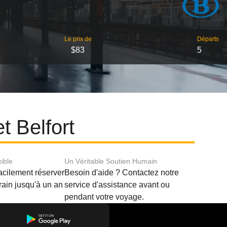
Le prix de
Départs
$83
5
t Belfort
xible
Un Véritable Soutien Humain
acilement réserver
Besoin d'aide ? Contactez notre
train jusqu'à un an
service d'assistance avant ou
pendant votre voyage.