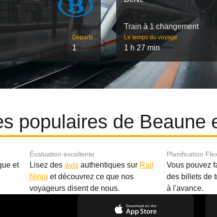
Train à 1 changement
Départs
Le temps du voyage
1
1 h 27 min
res populaires de Beaune e
Évaluation excellente
Planification Fle
gue et
Lisez des
avis
authentiques sur
Rail
Vous pouvez f
Ninja
et découvrez ce que nos
des billets de 
.
voyageurs disent de nous.
à l'avance.