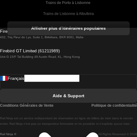
Trains de Porto à Lisbonne 
Trains de Lisbonne à Albufeira
Trains de Albufeira à Lisbonne
Afficher plus d'itinéraires populaires
Firebird GT Limited (OC 1451)
Trains de Lisbonne à Lagos
432, Triq Fleur de Lys, Suite 1, Birkirkara, BKR 9061, Malta
Trains de Lagos à Lisbonne
Firebird GT Limited (61211989)
Unit G 15/F Tal Building 49 Austin Road, KL, Hong Kong
Trains de Lisbonne à Madrid
Trains de Madrid à Lisbonne
Français
Trains de Lisbonne à Faro
Trains de Faro à Lisbonne
Aide & Support
Trains de Lisbonne à Coimbra
Conditions Générales de Vente
Politique de confidentialité
Trains de Coimbra à Lisbonne
Rail.Ninja est un service indépendant de réservation en ligne de billets de train dans le monde
Trains de Lisbonne à Braga
entier. Rail Ninja n'est pas un transporteur ferroviaire et ne possède ni n'exploite aucun train.
Rail Ninja ®
All Rights Reserved © 2026
Trains de Braga à Lisbonne