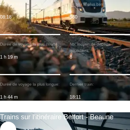
Premier train:
Le prix le plus bas:
08:18
$60
Durée de voyage la plus courte:
Nb. moyen de départs
quotidiens:
1 h 19 m
8
Durée de voyage la plus longue:
Dernier train:
1 h 44 m
18:11
Trains sur l’itinéraire Belfort - Beaune