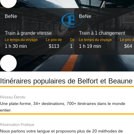
BeNe
BeNe
Train à grande vitesse
Train à 1 changement
Le temps du voyage
Le prix de
Départs
Le temps du voyage
Le prix 
1 h 30 min
$113
1
1 h 19 min
$64
Itinéraires populaires de Belfort et Beaune
Réseau Étendu
Une plate-forme, 34+ destinations, 700+ itinéraires dans le monde
entier.
Réservation Pratique
Nous parlons votre langue et proposons plus de 20 méthodes de