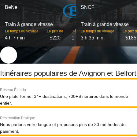
BeNe
SNCF
Train à grande vitesse
Train à grande vitesse
Le temps du voyage
Le prix de
Départs
Le temps du voyage
Le prix 
4 h 7 min
$220
1
3 h 35 min
$185
Itinéraires populaires de Avignon et Belfort
Réseau Étendu
Une plate-forme, 34+ destinations, 700+ itinéraires dans le monde
entier.
Réservation Pratique
Nous parlons votre langue et proposons plus de 20 méthodes de
paiement.