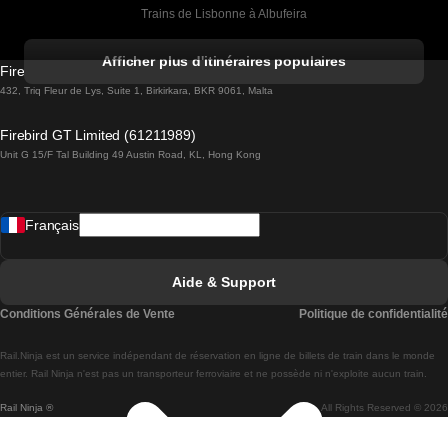
Trains de Lisbonne à Albufeira
Trains de Albufeira à Lisbonne
Afficher plus d'itinéraires populaires
Firebird GT Limited (OC 1451)
Trains de Lisbonne à Lagos
432, Triq Fleur de Lys, Suite 1, Birkirkara, BKR 9061, Malta
Trains de Lagos à Lisbonne
Firebird GT Limited (61211989)
Unit G 15/F Tal Building 49 Austin Road, KL, Hong Kong
Trains de Lisbonne à Madrid
Trains de Madrid à Lisbonne
Français
Trains de Lisbonne à Faro
Trains de Faro à Lisbonne
Aide & Support
Trains de Lisbonne à Coimbra
Conditions Générales de Vente
Politique de confidentialité
Trains de Coimbra à Lisbonne
Rail.Ninja est un service indépendant de réservation en ligne de billets de train dans le monde
Trains de Lisbonne à Braga
entier. Rail Ninja n'est pas un transporteur ferroviaire et ne possède ni n'exploite aucun train.
Rail Ninja ®
All Rights Reserved © 2026
Trains de Braga à Lisbonne
Trains de Porto à Coimbra