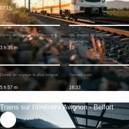
07:15
$163
Durée de voyage la plus courte:
Nb. moyen de départs
quotidiens:
3 h 35 m
10
Durée de voyage la plus longue:
Dernier train:
5 h 57 m
16:33
Trains sur l’itinéraire Avignon - Belfort