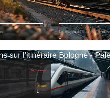
as:
Nb. moyen de départs quotidiens
1
ns sur l’itinéraire Bologne - Pa
Départs
1