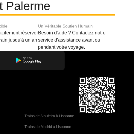
et Palerme
xible
Un Véritable Soutien Humain
acilement réserver
Besoin d'aide ? Contactez notre
train jusqu'à un an
service d'assistance avant ou
pendant votre voyage.
Trains de Albufeira à Lisbonne
Trains de Madrid à Lisbonne