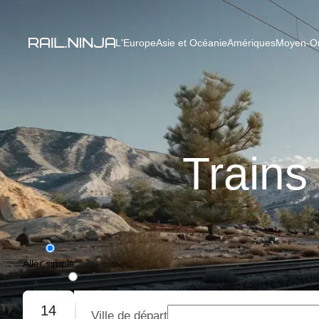
L'Europe
Asie et Océanie
Amériques
Moyen-Ori
Trains
Aller simple
Aller-retour
14
Ville de départ