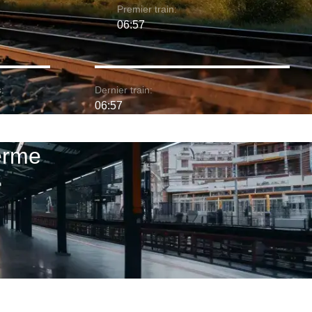
Premier train:
06:57
:
Dernier train:
06:57
lerme