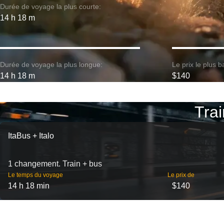
Durée de voyage la plus courte:
14 h 18 m
Durée de voyage la plus longue:
Le prix le plus b
14 h 18 m
$140
Trai
ItaBus + Italo
1 changement. Train + bus
Le temps du voyage
Le prix de
14 h 18 min
$140