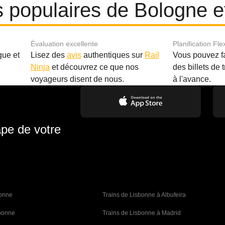
es populaires de Bologne 
Évaluation excellente
Planification Fle
gue et
Lisez des
avis
authentiques sur
Rail
Vous pouvez f
Ninja
et découvrez ce que nos
des billets de 
.
voyageurs disent de nous.
à l'avance.
ape de votre
bonne 
Trains de Lisbonne à Albufeira
sbonne
Trains de Lisbonne à Madrid