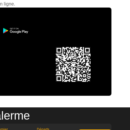
n ligne.
alerme
rnier
Départs