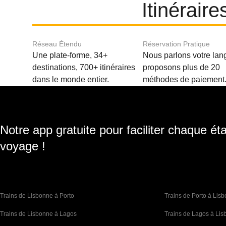
Itinérair
Réseau Étendu
Réservation Pratique
Une plate-forme, 34+
Nous parlons votre lan
destinations, 700+ itinéraires
proposons plus de 20
dans le monde entier.
méthodes de paiement
Notre app gratuite pour faciliter chaque ét
voyage !
Trains de Lisbonne à Porto
Trains de Porto à Lis
Trains de Lisbonne à Lagos
Trains de Lagos à Li