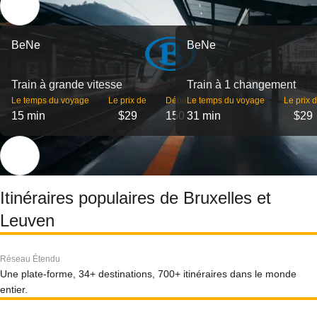
BeNe
BeNe
Train à grande vitesse
Train à 1 changement
Le temps du voyage
Le prix de
Départs
Le temps du voyage
Le prix 
15 min
$29
150
31 min
$29
Itinéraires populaires de Bruxelles et
Leuven
Réseau Étendu
Une plate-forme, 34+ destinations, 700+ itinéraires dans le monde
entier.