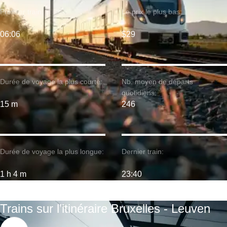
Premier train:
Le prix le plus bas:
06:06
$29
Durée de voyage la plus courte:
Nb. moyen de départs
quotidiens:
15 m
246
Durée de voyage la plus longue:
Dernier train:
1 h 4 m
23:40
Trains sur l’itinéraire Bruxelles - Leuven