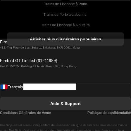
Trains de Lisbonne à Porto
Trains de Porto à Lisbonne 
Trains de Lisbonne à Albufeira
Trains de Albufeira à Lisbonne
Afficher plus d'itinéraires populaires
Firebird GT Limited (OC 1451)
Trains de Lisbonne à Lagos
432, Triq Fleur de Lys, Suite 1, Birkirkara, BKR 9061, Malta
Trains de Lagos à Lisbonne
Firebird GT Limited (61211989)
Unit G 15/F Tal Building 49 Austin Road, KL, Hong Kong
Trains de Lisbonne à Madrid
Trains de Madrid à Lisbonne
Français
Trains de Lisbonne à Faro
Trains de Faro à Lisbonne
Aide & Support
Trains de Lisbonne à Coimbra
Conditions Générales de Vente
Politique de confidentialité
Trains de Coimbra à Lisbonne
Rail.Ninja est un service indépendant de réservation en ligne de billets de train dans le monde
Trains de Lisbonne à Braga
entier. Rail Ninja n'est pas un transporteur ferroviaire et ne possède ni n'exploite aucun train.