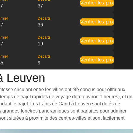
Vérifier les prix
57
37
rnier
Départs
Vérifier les prix
57
36
rnier
Départs
Vérifier les prix
57
19
rnier
Départs
Vérifier les prix
45
9
 à Leuven
sse circulant entre les villes ont été conçus pour offrir aux
emps de trajet rapides (le voyage dure environ 1 heures), et un
dant le trajet. Les trains de Gand à Leuven sont dotés de
es grandes fenêtres panoramiques sont parfaites pour admirer
ont situées à proximité des centres-villes et sont facilement