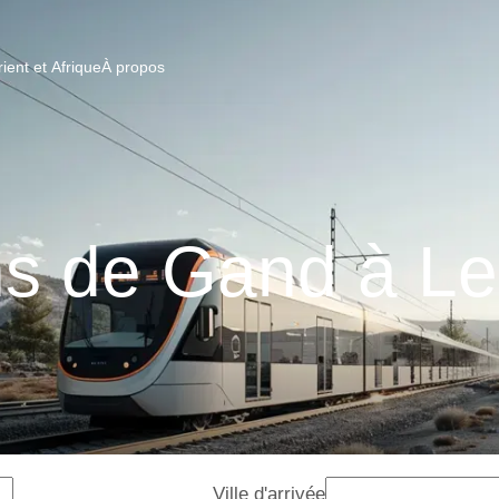
ent et Afrique
À propos
ns de Gand à L
Ville d'arrivée