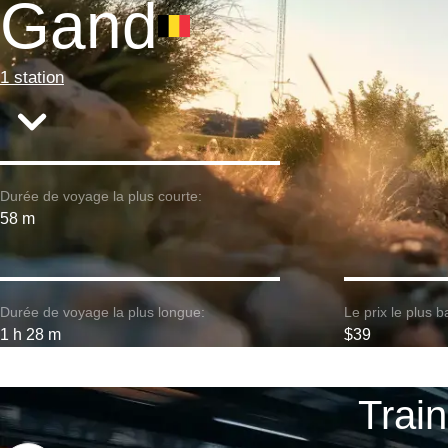
Gand
1 station
Durée de voyage la plus courte:
58 m
Durée de voyage la plus longue:
Le prix le plus b
1 h 28 m
$39
Train