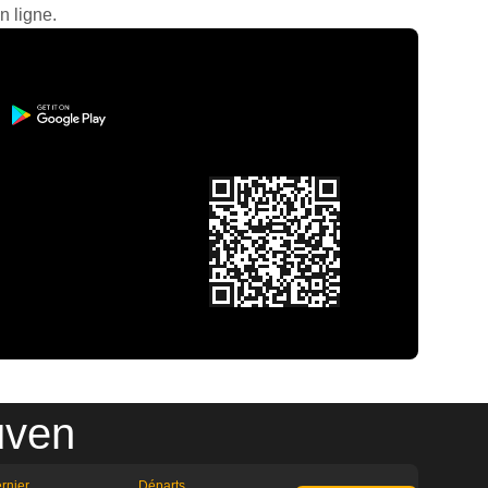
n ligne.
uven
rnier
Départs