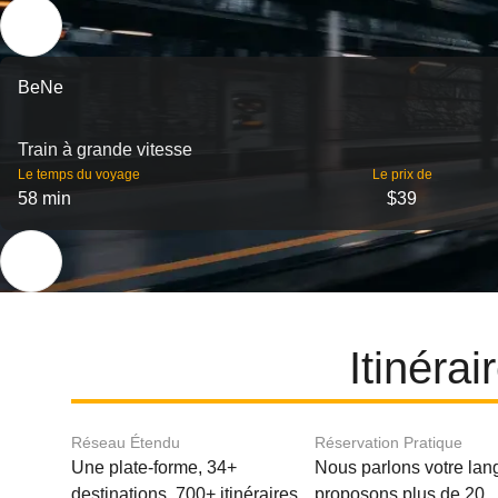
BeNe
Train à grande vitesse
Le temps du voyage
Le prix de
58 min
$39
Itinéra
Réseau Étendu
Réservation Pratique
Une plate-forme, 34+
Nous parlons votre lan
destinations, 700+ itinéraires
proposons plus de 20