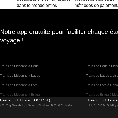
dans le monde entier.
méthodes de paiement
Notre app gratuite pour faciliter chaque ét
voyage !
Trains de Lisbonne à Porto
Trains de Porto à Lis
Trains de Lisbonne à Lagos
Trains de Lagos à Li
Trains de Lisbonne à Faro
Trains de Faro à Lisb
Trains de Lisbonne à Braga
Trains de Braga à Lis
Firebird GT Limited (OC 1451)
Firebird GT Limit
Trains de Barcelone à Madrid
Trains de Madrid à Ba
432, Triq Fleur de Lys, Suite 1, Birkirkara, BKR 9061, Malta
Unit G 15/F Tal Buildin
Trains de Barcelone à Paris
Trains de Paris à Bar