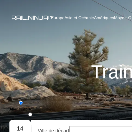
L'Europe
Asie et Océanie
Amériques
Moyen-Ori
Trai
Aller simple
Aller-retour
14
Ville de départ