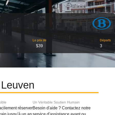
Le prix de
Départs
$39
3
t Leuven
xible
Un Véritable Soutien Humain
acilement réserver
Besoin d'aide ? Contactez notre
train jusqu'à un an
service d'assistance avant ou