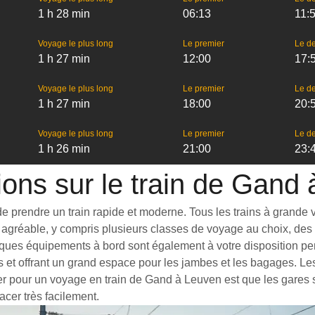
1 h 28 min
06:13
11:
Voyage le plus long
Le premier
Le de
1 h 27 min
12:00
17:
Voyage le plus long
Le premier
Le de
1 h 27 min
18:00
20:
Voyage le plus long
Le premier
Le de
1 h 26 min
21:00
23:
ions sur le train de Gand
prendre un train rapide et moderne. Tous les trains à grande vite
agréable, y compris plusieurs classes de voyage au choix, des t
iques équipements à bord sont également à votre disposition pen
s et offrant un grand espace pour les jambes et les bagages. L
ter pour un voyage en train de Gand à Leuven est que les gares s
acer très facilement.