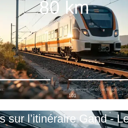
80 km
as:
Nb. moyen de départs quotidiens
101
s sur l’itinéraire Gand - 