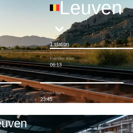
Leuven
1 station
Premier train:
06:13
:
Dernier train:
23:45
Leuven