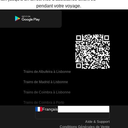
pendant votre voyage.
Trains de Albufeira à Lisbonne
Trains de Madrid à Lisbonne
Trains de Coimbra à Lisbonne
Trains de Coimbra à Porto
Français
Trains de Valence à Barcelone
Aide & Support
Trains de Séville à Barcelone
Conditions Générales de Vente