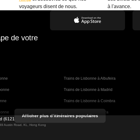
.
voyageurs disent de nous.
à l'avance.
ape de votre
bonne 
Trains de Lisbonne à Albufeira
sbonne
Trains de Lisbonne à Madrid
onne
Trains de Lisbonne à Coimbra
bonne
Trains de Porto à Coimbra
Afficher plus d'itinéraires populaires
ed (61211989)
rcelone
Trains de Barcelone à Valence
g 49 Austin Road, KL, Hong Kong
celone
Trains de Barcelone à Séville