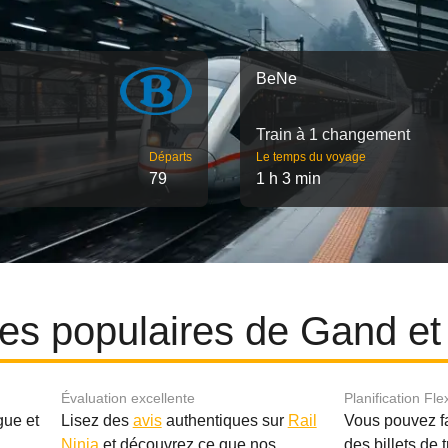
BeNe
Train à 1 changement
Départs
Le temps du voyage
79
1 h 3 min
ires populaires de Gand e
Évaluation excellente
Planification Fle
gue et
Lisez des
avis
authentiques sur
Rail
Vous pouvez f
Ninja
et découvrez ce que nos
des billets de 