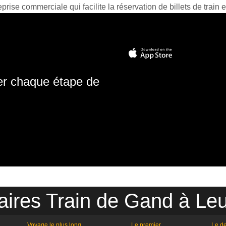
prise commerciale qui facilite la réservation de billets de train e
ter chaque étape de
aires Train de Gand à Le
Voyage le plus long
Le premier
Le de