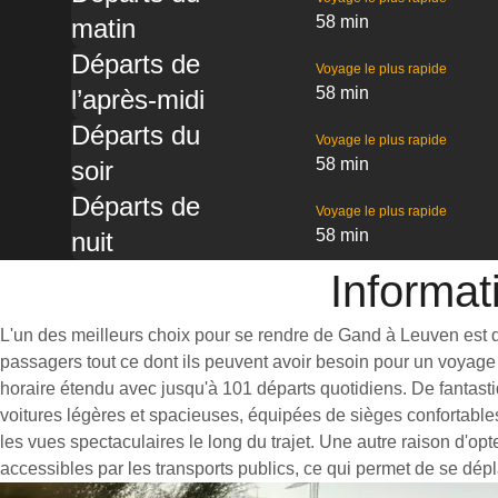
58 min
matin
Départs de
Voyage le plus rapide
58 min
l’après-midi
Départs du
Voyage le plus rapide
58 min
soir
Départs de
Voyage le plus rapide
58 min
nuit
Informat
L'un des meilleurs choix pour se rendre de Gand à Leuven est de 
passagers tout ce dont ils peuvent avoir besoin pour un voyage 
horaire étendu avec jusqu'à 101 départs quotidiens. De fantast
voitures légères et spacieuses, équipées de sièges confortable
les vues spectaculaires le long du trajet. Une autre raison d'op
accessibles par les transports publics, ce qui permet de se dépl