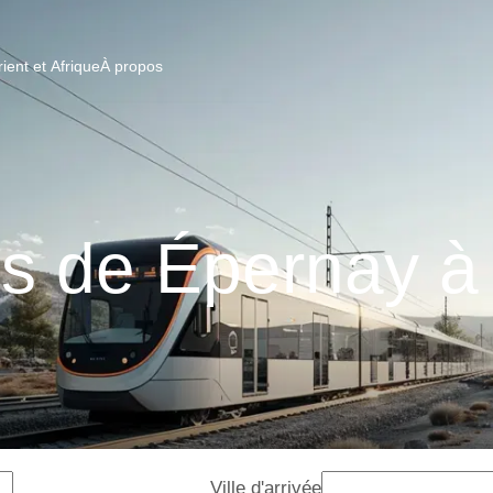
ent et Afrique
À propos
ns de Épernay à
Ville d'arrivée