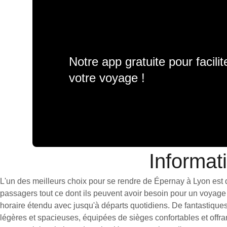
Notre app gratuite pour facili
votre voyage !
Informat
L'un des meilleurs choix pour se rendre de Épernay à Lyon est de
passagers tout ce dont ils peuvent avoir besoin pour un voyage 
horaire étendu avec jusqu'à départs quotidiens. De fantastiques
légères et spacieuses, équipées de sièges confortables et offr