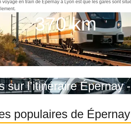
un voyage en train de Épernay à Lyon est que les gares sont situ
ilement.
370 km
s sur l’itinéraire Épernay 
ires populaires de Épernay