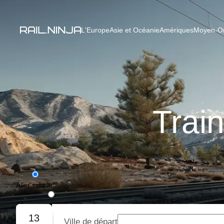
L'Europe
Asie et Océanie
Amériques
Moyen-Ori
Trai
Aller simple
Aller-retour
13
Ville de départ