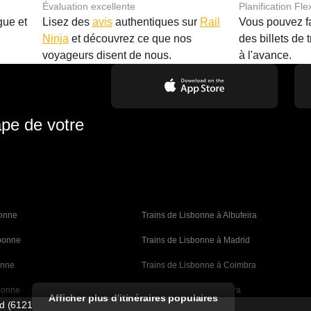
Évaluation excellente
Planification Fle
gue et
Lisez des
avis
authentiques sur
Rail
Vous pouvez f
Ninja
et découvrez ce que nos
des billets de 
.
voyageurs disent de nous.
à l'avance.
ape de votre
bonne 
Trains de Lisbonne à Albufeira
sbonne
Trains de Lisbonne à Madrid
onne
Trains de Lisbonne à Coimbra
bonne
Trains de Porto à Coimbra
Afficher plus d'itinéraires populaires
ed (61211989)