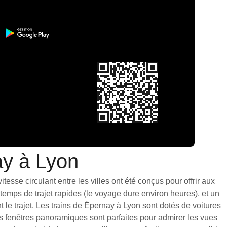
ay à Lyon
esse circulant entre les villes ont été conçus pour offrir aux
emps de trajet rapides (le voyage dure environ heures), et un
le trajet. Les trains de Épernay à Lyon sont dotés de voitures
s fenêtres panoramiques sont parfaites pour admirer les vues