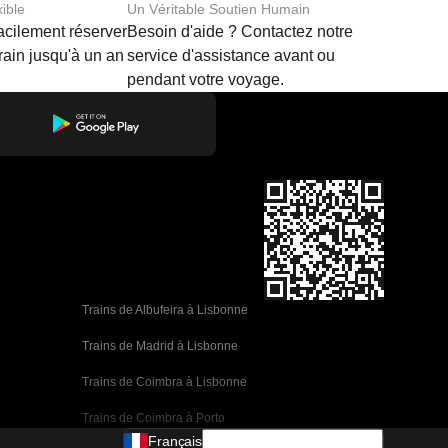
xible
Un Véritable Soutien Humain
acilement réserver
Besoin d'aide ? Contactez notre
train jusqu'à un an
service d'assistance avant ou
pendant votre voyage.
Trains de Albufeira à Lisbonne
Trains de Madrid à Lisbonne
Trains de Coimbra à Lisbonne
Trains de Coimbra à Porto
Français