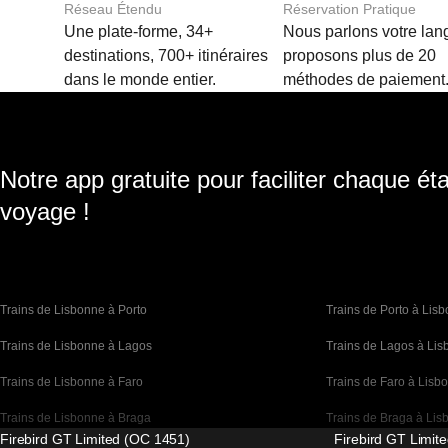
Réseau Étendu
Réservation Pratique
Une plate-forme, 34+
Nous parlons votre lan
destinations, 700+ itinéraires
proposons plus de 20
dans le monde entier.
méthodes de paiement
Notre app gratuite pour faciliter chaque ét
voyage !
Trains de Lisbonne à Porto
Trains de Porto à Lis
Trains de Lisbonne à Lagos
Trains de Lagos à Li
Trains de Lisbonne à Faro
Trains de Faro à Lisb
Trains de Lisbonne à Braga
Trains de Braga à Lis
Firebird GT Limited (OC 1451)
Firebird GT Limit