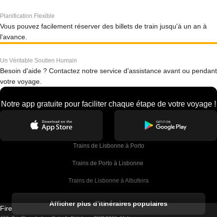
Planification Flexible
Vous pouvez facilement réserver des billets de train jusqu'à un an à
l'avance.
Un Véritable Soutien Humain
Besoin d'aide ? Contactez notre service d'assistance avant ou pendant
votre voyage.
Notre app gratuite pour faciliter chaque étape de votre voyage !
Trains de Lisbonne à Porto
Trains de Porto à Lisbonne 
Trains de Lisbonne à Albufeira
Trains de Albufeira à Lisbonne
Afficher plus d'itinéraires populaires
Firebird GT Limited (OC 1451)
Trains de Lisbonne à Lagos