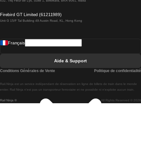
432, Triq Fleur de Lys, Suite 1, Birkirkara, BKR 9061, Malta
Trains de Lagos à Lisbonne
Firebird GT Limited (61211989)
Unit G 15/F Tal Building 49 Austin Road, KL, Hong Kong
Trains de Lisbonne à Madrid
Trains de Madrid à Lisbonne
Français
Trains de Lisbonne à Faro
Trains de Faro à Lisbonne
Aide & Support
Trains de Lisbonne à Coimbra
Conditions Générales de Vente
Politique de confidentialité
Trains de Coimbra à Lisbonne
Rail.Ninja est un service indépendant de réservation en ligne de billets de train dans le monde
Trains de Lisbonne à Braga
entier. Rail Ninja n'est pas un transporteur ferroviaire et ne possède ni n'exploite aucun train.
Rail Ninja ®
All Rights Reserved © 2026
Trains de Braga à Lisbonne
Trains de Porto à Coimbra
Trains de Coimbra à Porto
Trains de Barcelone à Madrid