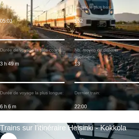
Premier train:
Le prix le plus bas:
05:03
$52
Durée de voyage la plus courte:
Nb. moyen de départs
quotidiens:
3 h 49 m
13
Durée de voyage la plus longue:
Dernier train:
6 h 6 m
22:00
Trains sur l’itinéraire Helsinki - Kokkola