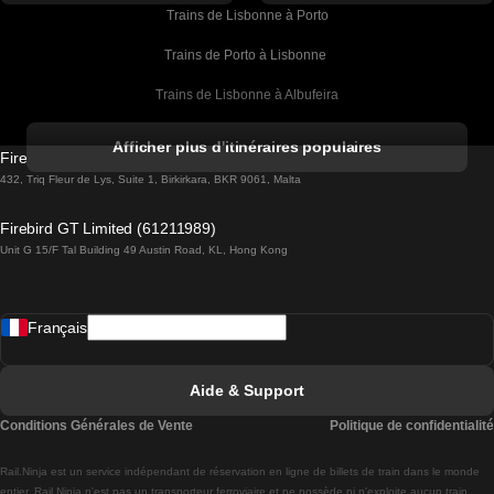
Trains de Lisbonne à Porto
Trains de Porto à Lisbonne 
Trains de Lisbonne à Albufeira
Trains de Albufeira à Lisbonne
Afficher plus d'itinéraires populaires
Firebird GT Limited (OC 1451)
Trains de Lisbonne à Lagos
432, Triq Fleur de Lys, Suite 1, Birkirkara, BKR 9061, Malta
Trains de Lagos à Lisbonne
Firebird GT Limited (61211989)
Unit G 15/F Tal Building 49 Austin Road, KL, Hong Kong
Trains de Lisbonne à Madrid
Trains de Madrid à Lisbonne
Français
Trains de Lisbonne à Faro
Trains de Faro à Lisbonne
Aide & Support
Trains de Lisbonne à Coimbra
Conditions Générales de Vente
Politique de confidentialité
Trains de Coimbra à Lisbonne
Rail.Ninja est un service indépendant de réservation en ligne de billets de train dans le monde
Trains de Lisbonne à Braga
entier. Rail Ninja n'est pas un transporteur ferroviaire et ne possède ni n'exploite aucun train.