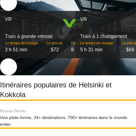
VR
VR
Train à grande vitesse
Train à 1 changement
Le temps du voyage
Le prix de
Départs
Le temps du voyage
Le prix 
3 h 51 min
$72
8
5 h 31 min
$69
Itinéraires populaires de Helsinki et
Kokkola
Réseau Étendu
Une plate-forme, 34+ destinations, 700+ itinéraires dans le monde
entier.