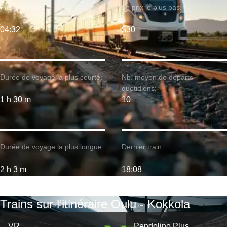
Premier train:
Le prix le plus bas:
04:32
$30
Durée de voyage la plus courte:
Nb. moyen de départs
quotidiens:
1 h 30 m
10
Durée de voyage la plus longue:
Dernier train:
2 h 3 m
18:08
Trains sur l’itinéraire Oulu - Kokkola
VR
Pendolino Plus