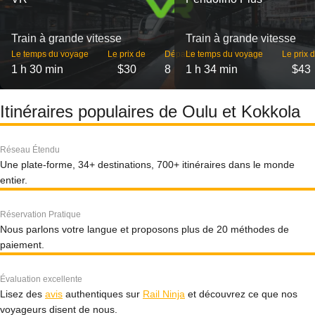
Train à grande vitesse
Train à grande vitesse
Le temps du voyage
Le prix de
Départs
Le temps du voyage
Le prix 
1 h 30 min
$30
8
1 h 34 min
$43
Itinéraires populaires de Oulu et Kokkola
Réseau Étendu
Une plate-forme, 34+ destinations, 700+ itinéraires dans le monde
entier.
Réservation Pratique
Nous parlons votre langue et proposons plus de 20 méthodes de
paiement.
Évaluation excellente
Lisez des
avis
authentiques sur
Rail Ninja
et découvrez ce que nos
voyageurs disent de nous.