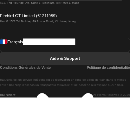
Trains de Lisbonne à Lagos
432, Triq Fleur de Lys, Suite 1, Birkirkara, BKR 9061, Malta
Trains de Lagos à Lisbonne
Firebird GT Limited (61211989)
Unit G 15/F Tal Building 49 Austin Road, KL, Hong Kong
Trains de Lisbonne à Madrid
Trains de Madrid à Lisbonne
Français
Trains de Lisbonne à Faro
Trains de Faro à Lisbonne
Aide & Support
Trains de Lisbonne à Coimbra
Conditions Générales de Vente
Politique de confidentialité
Trains de Coimbra à Lisbonne
Rail.Ninja est un service indépendant de réservation en ligne de billets de train dans le monde
Trains de Lisbonne à Braga
entier. Rail Ninja n'est pas un transporteur ferroviaire et ne possède ni n'exploite aucun train.
Rail Ninja ®
All Rights Reserved © 2026
Trains de Braga à Lisbonne
Trains de Porto à Coimbra
Trains de Coimbra à Porto
Trains de Barcelone à Madrid