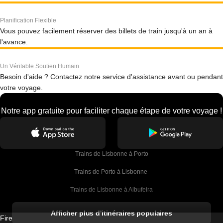
Planification Flexible
Vous pouvez facilement réserver des billets de train jusqu'à un an à
l'avance.
Un Véritable Soutien Humain
Besoin d'aide ? Contactez notre service d'assistance avant ou pendant
votre voyage.
Notre app gratuite pour faciliter chaque étape de votre voyage !
Trains de Lisbonne à Porto
Trains de Porto à Lisbonne 
Trains de Lisbonne à Albufeira
Trains de Albufeira à Lisbonne
Afficher plus d'itinéraires populaires
Firebird GT Limited (OC 1451)