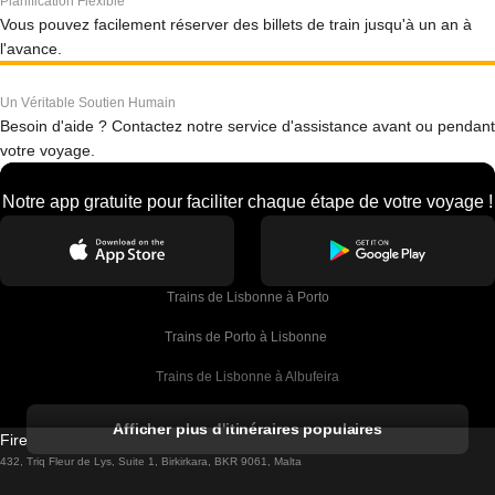
Planification Flexible
Vous pouvez facilement réserver des billets de train jusqu'à un an à
l'avance.
Un Véritable Soutien Humain
Besoin d'aide ? Contactez notre service d'assistance avant ou pendant
votre voyage.
Notre app gratuite pour faciliter chaque étape de votre voyage !
Trains de Lisbonne à Porto
Trains de Porto à Lisbonne 
Trains de Lisbonne à Albufeira
Trains de Albufeira à Lisbonne
Afficher plus d'itinéraires populaires
Firebird GT Limited (OC 1451)
Trains de Lisbonne à Lagos
432, Triq Fleur de Lys, Suite 1, Birkirkara, BKR 9061, Malta