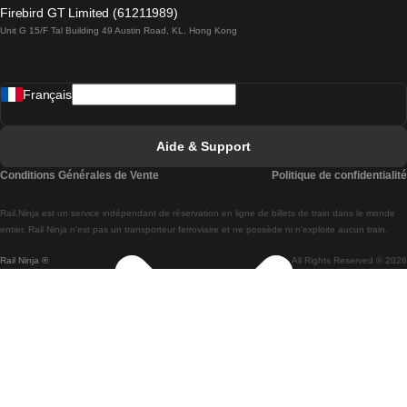
Trains de Lagos à Lisbonne
Firebird GT Limited (61211989)
Unit G 15/F Tal Building 49 Austin Road, KL, Hong Kong
Trains de Lisbonne à Madrid
Trains de Madrid à Lisbonne
Français
Trains de Lisbonne à Faro
Trains de Faro à Lisbonne
Aide & Support
Trains de Lisbonne à Coimbra
Conditions Générales de Vente
Politique de confidentialité
Trains de Coimbra à Lisbonne
Rail.Ninja est un service indépendant de réservation en ligne de billets de train dans le monde
Trains de Lisbonne à Braga
entier. Rail Ninja n'est pas un transporteur ferroviaire et ne possède ni n'exploite aucun train.
Rail Ninja ®
All Rights Reserved © 2026
Trains de Braga à Lisbonne
Trains de Porto à Coimbra
Trains de Coimbra à Porto
Trains de Barcelone à Madrid
Trains de Madrid à Barcelone