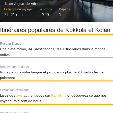
Train à grande vitesse
Le temps du voyage
Le prix de
Départs
7 h 21 min
$99
1
Itinéraires populaires de Kokkola et Kolari
Réseau Étendu
Une plate-forme, 34+ destinations, 700+ itinéraires dans le monde
entier.
Réservation Pratique
Nous parlons votre langue et proposons plus de 20 méthodes de
paiement.
Évaluation excellente
Lisez des
avis
authentiques sur
Rail Ninja
et découvrez ce que nos
voyageurs disent de nous.