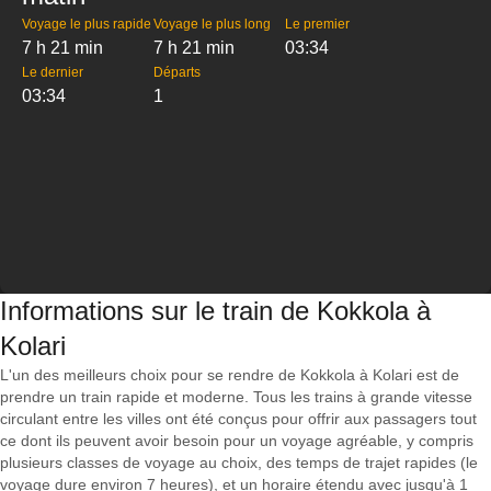
Voyage le plus rapide
Voyage le plus long
Le premier
7 h 21 min
7 h 21 min
03:34
Le dernier
Départs
03:34
1
Informations sur le train de Kokkola à
Kolari
L'un des meilleurs choix pour se rendre de Kokkola à Kolari est de
prendre un train rapide et moderne. Tous les trains à grande vitesse
circulant entre les villes ont été conçus pour offrir aux passagers tout
ce dont ils peuvent avoir besoin pour un voyage agréable, y compris
plusieurs classes de voyage au choix, des temps de trajet rapides (le
voyage dure environ 7 heures), et un horaire étendu avec jusqu'à 1