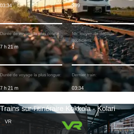
03:34
$99
Durée de voyage la plus courte:
Nb. moyen de départs
quotidiens:
7 h 21 m
1
Durée de voyage la plus longue:
Dernier train:
7 h 21 m
03:34
Trains sur l’itinéraire Kokkola - Kolari
VR