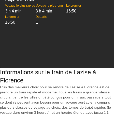
Voyage le plus rapide
Voyage le plus long
Le premier
3 h 4 min
3 h 4 min
16:50
Le dernier
Départs
16:50
1
Informations sur le train de Lazise à
Florence
L'un des meilleurs choix pour se rendre de Lazise à Florence est de
prendre un train rapide et moderne. Tous les trains à grande vitesse
circulant entre les villes ont été conçus pour offrir aux passagers tout
ce dont ils peuvent avoir besoin pour un voyage agréable, y compris
plusieurs classes de voyage au choix, des temps de trajet rapides (le
voyage dure environ 3 heures), et un horaire étendu avec jusqu'à 1