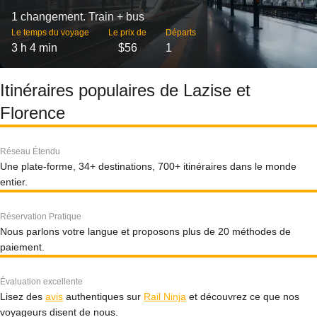
1 changement. Train + bus
Le temps du voyage
Le prix de
Départs
3 h 4 min
$56
1
Itinéraires populaires de Lazise et
Florence
Réseau Étendu
Une plate-forme, 34+ destinations, 700+ itinéraires dans le monde
entier.
Réservation Pratique
Nous parlons votre langue et proposons plus de 20 méthodes de
paiement.
Évaluation excellente
Lisez des
avis
authentiques sur
Rail Ninja
et découvrez ce que nos
voyageurs disent de nous.