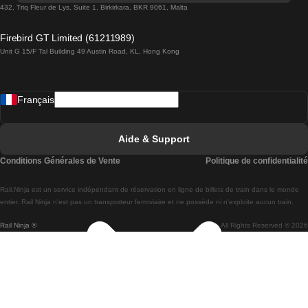
Trains de Lisbonne à Lagos
432, Triq Fleur de Lys, Suite 1, Birkirkara, BKR 9061, Malta
Trains de Lagos à Lisbonne
Firebird GT Limited (61211989)
Unit G 15/F Tal Building 49 Austin Road, KL, Hong Kong
Trains de Lisbonne à Madrid
Trains de Madrid à Lisbonne
Français
Trains de Lisbonne à Faro
Trains de Faro à Lisbonne
Aide & Support
Trains de Lisbonne à Coimbra
Conditions Générales de Vente
Politique de confidentialité
Trains de Coimbra à Lisbonne
Rail.Ninja est un service indépendant de réservation en ligne de billets de train dans le monde
Trains de Lisbonne à Braga
entier. Rail Ninja n'est pas un transporteur ferroviaire et ne possède ni n'exploite aucun train.
Rail Ninja ®
All Rights Reserved © 2026
Trains de Braga à Lisbonne
Trains de Porto à Coimbra
Trains de Coimbra à Porto
Trains de Barcelone à Madrid