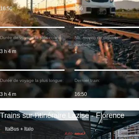
16:50
$56
Durée de voyage la plus courte:
Nb. moyen de départs
quotidiens:
3 h 4 m
1
Durée de voyage la plus longue:
Dernier train:
3 h 4 m
16:50
Trains sur l’itinéraire Lazise - Florence
ItaBus + Italo