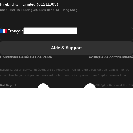
Trains de Lagos à Lisbonne
Firebird GT Limited (61211989)
Unit G 15/F Tal Building 49 Austin Road, KL, Hong Kong
Trains de Lisbonne à Madrid
Trains de Madrid à Lisbonne
Français
Trains de Lisbonne à Faro
Trains de Faro à Lisbonne
Aide & Support
Trains de Lisbonne à Coimbra
Conditions Générales de Vente
Politique de confidentialité
Trains de Coimbra à Lisbonne
Rail.Ninja est un service indépendant de réservation en ligne de billets de train dans le monde
Trains de Lisbonne à Braga
entier. Rail Ninja n'est pas un transporteur ferroviaire et ne possède ni n'exploite aucun train.
Rail Ninja ®
All Rights Reserved © 2026
Trains de Braga à Lisbonne
Trains de Porto à Coimbra
Trains de Coimbra à Porto
Trains de Barcelone à Madrid
Trains de Madrid à Barcelone