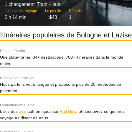
1 changement. Train + bus
Le temps du voyage
Le prix de
Départs
2 h 14 min
$43
1
Itinéraires populaires de Bologne et Lazise
Réseau Étendu
Une plate-forme, 34+ destinations, 700+ itinéraires dans le monde
entier.
Réservation Pratique
Nous parlons votre langue et proposons plus de 20 méthodes de
paiement.
Évaluation excellente
Lisez des
avis
authentiques sur
Rail Ninja
et découvrez ce que nos
voyageurs disent de nous.