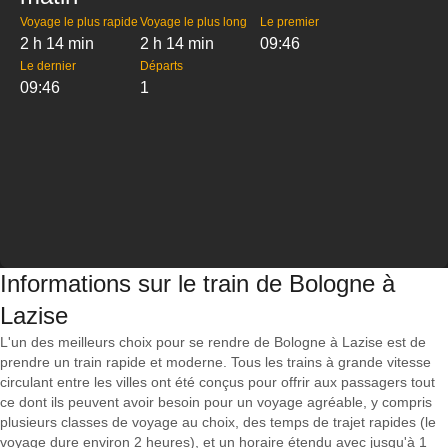
Voyage le plus rapide
Voyage le plus long
Le premier
2 h 14 min
2 h 14 min
09:46
Le dernier
Départs
09:46
1
Informations sur le train de Bologne à
Lazise
L'un des meilleurs choix pour se rendre de Bologne à Lazise est de
prendre un train rapide et moderne. Tous les trains à grande vitesse
circulant entre les villes ont été conçus pour offrir aux passagers tout
ce dont ils peuvent avoir besoin pour un voyage agréable, y compris
plusieurs classes de voyage au choix, des temps de trajet rapides (le
voyage dure environ 2 heures), et un horaire étendu avec jusqu'à 1