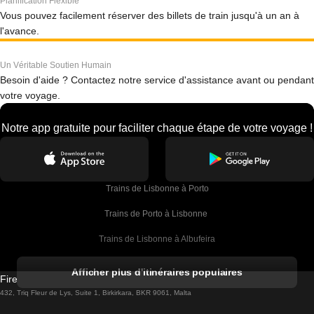
Planification Flexible
Vous pouvez facilement réserver des billets de train jusqu'à un an à
l'avance.
Un Véritable Soutien Humain
Besoin d'aide ? Contactez notre service d'assistance avant ou pendant
votre voyage.
Notre app gratuite pour faciliter chaque étape de votre voyage !
Trains de Lisbonne à Porto
Trains de Porto à Lisbonne 
Trains de Lisbonne à Albufeira
Trains de Albufeira à Lisbonne
Afficher plus d'itinéraires populaires
Firebird GT Limited (OC 1451)
Trains de Lisbonne à Lagos
432, Triq Fleur de Lys, Suite 1, Birkirkara, BKR 9061, Malta