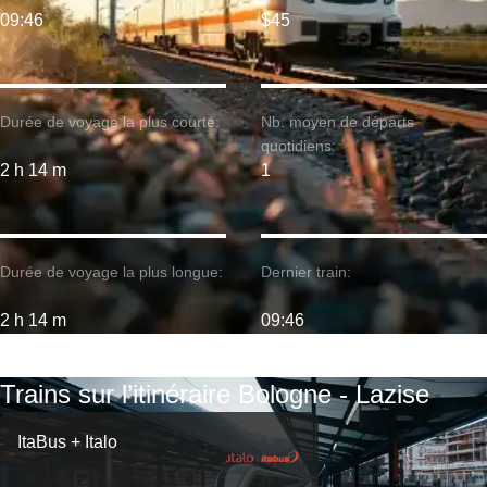
09:46
$45
Durée de voyage la plus courte:
Nb. moyen de départs
quotidiens:
2 h 14 m
1
Durée de voyage la plus longue:
Dernier train:
2 h 14 m
09:46
Trains sur l’itinéraire Bologne - Lazise
ItaBus + Italo