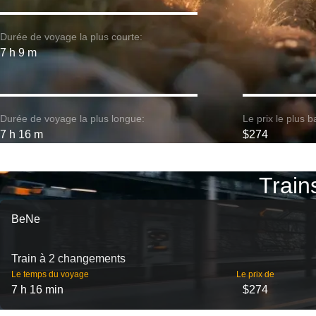
Durée de voyage la plus courte:
7 h 9 m
Durée de voyage la plus longue:
Le prix le plus b
7 h 16 m
$274
Trains
BeNe
Train à 2 changements
Le temps du voyage
Le prix de
7 h 16 min
$274