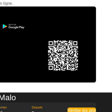
n ligne.
-Malo
rnier
Départs
Vérifier les prix