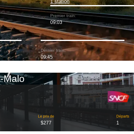
1 station
Premier train:
09:03
:
Dernier train:
09:45
nt-Malo
Le prix de
Départs
$277
1