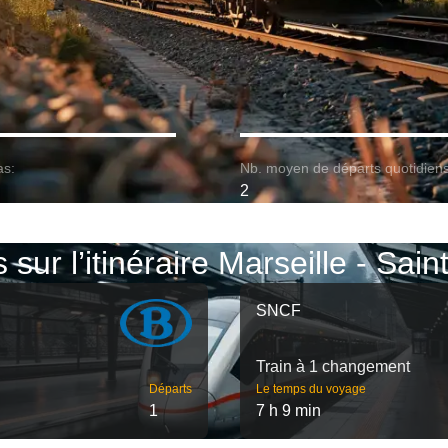
as:
Nb. moyen de départs quotidiens
2
 sur l’itinéraire Marseille - Sai
SNCF
Train à 1 changement
Départs
Le temps du voyage
1
7 h 9 min