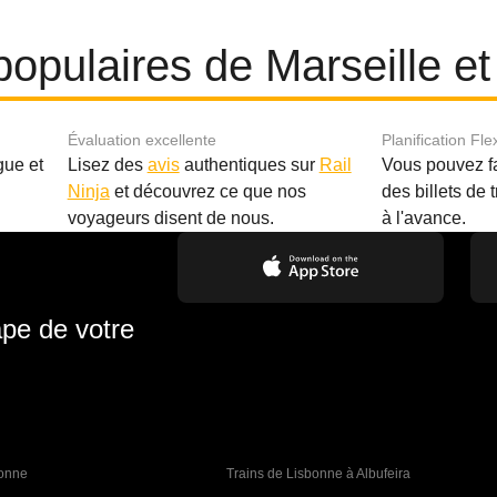
 populaires de Marseille e
Évaluation excellente
Planification Fle
gue et
Lisez des
avis
authentiques sur
Rail
Vous pouvez f
Ninja
et découvrez ce que nos
des billets de 
.
voyageurs disent de nous.
à l'avance.
ape de votre
bonne 
Trains de Lisbonne à Albufeira