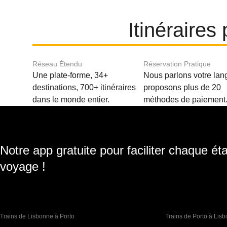
Itinéraires
Réseau Étendu
Réservation Pratique
Une plate-forme, 34+
Nous parlons votre lan
destinations, 700+ itinéraires
proposons plus de 20
dans le monde entier.
méthodes de paiement
Notre app gratuite pour faciliter chaque ét
voyage !
Trains de Lisbonne à Porto
Trains de Porto à Lis