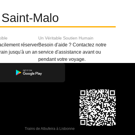
t Saint-Malo
xible
Un Véritable Soutien Humain
acilement réserver
Besoin d'aide ? Contactez notre
train jusqu'à un an
service d'assistance avant ou
pendant votre voyage.
Trains de Albufeira à Lisbonne