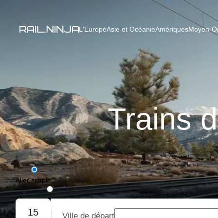
L'Europe
Asie et Océanie
Amériques
Moyen-Ori
Trains d
Aller simple
Aller-retour
15
Ville de départ