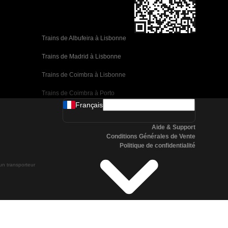
Trains de Albufeira à Lisbonne
Trains de Madrid à Lisbonne
Trains de Coimbra à Lisbonne
Trains de Coimbra à Porto
Français
Trains de Valence à Barcelone
Aide & Support
Trains de Séville à Barcelone
Conditions Générales de Vente
Politique de confidentialité
Trains de Malaga à Barcelone
 un transporteur
Trains de Malaga à Madrid
Trains de Cordoue à Madrid
Trains de San Sebastian à Madrid
Trains de Séville à Malaga