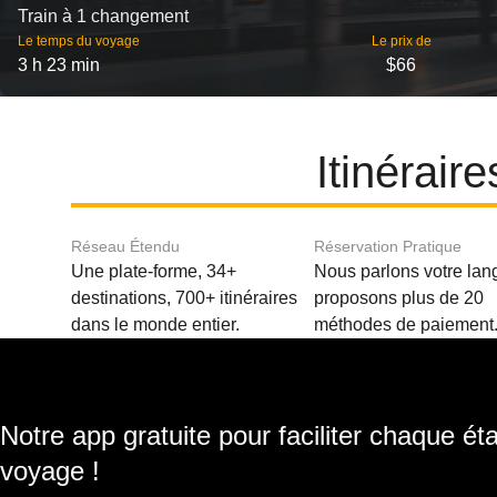
Train à 1 changement
Le temps du voyage
Le prix de
3 h 23 min
$66
Itinérair
Réseau Étendu
Réservation Pratique
Une plate-forme, 34+
Nous parlons votre lan
destinations, 700+ itinéraires
proposons plus de 20
dans le monde entier.
méthodes de paiement
Notre app gratuite pour faciliter chaque ét
voyage !