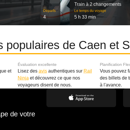
Train à 2 changements
Départs
Le temps du voyage
4
5 h 33 min
es populaires de Caen et 
Évaluation excellente
Planification Fle
gue et
Lisez des
avis
authentiques sur
Rail
Vous pouvez f
Ninja
et découvrez ce que nos
des billets de 
.
voyageurs disent de nous.
à l'avance.
ape de votre