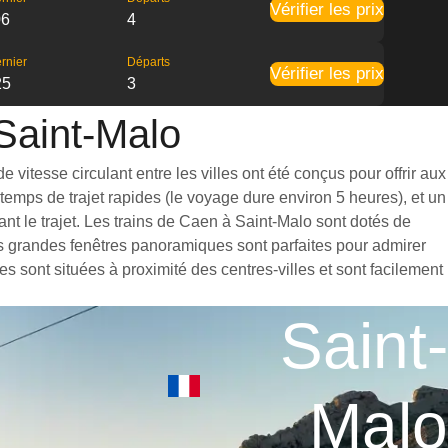
Vérifier les prix
06
4
rnier
Départs
Vérifier les prix
25
3
 Saint-Malo
vitesse circulant entre les villes ont été conçus pour offrir aux
emps de trajet rapides (le voyage dure environ 5 heures), et un
t le trajet. Les trains de Caen à Saint-Malo sont dotés de
es grandes fenêtres panoramiques sont parfaites pour admirer
s sont situées à proximité des centres-villes et sont facilement
Saint-
Malo