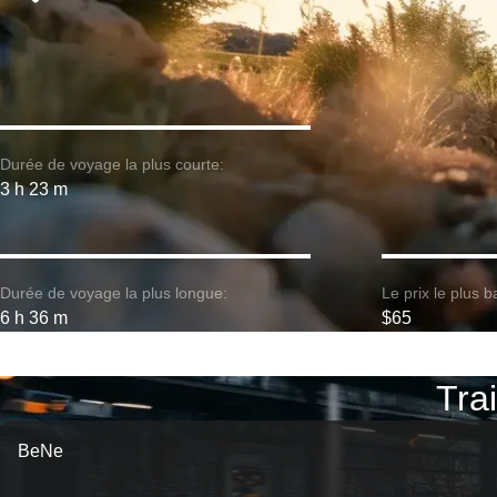
Durée de voyage la plus courte:
3 h 23 m
Durée de voyage la plus longue:
Le prix le plus b
6 h 36 m
$65
Trai
BeNe