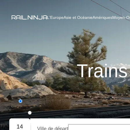
L'Europe
Asie et Océanie
Amériques
Moyen-Ori
Trains
Aller simple
Aller-retour
14
Ville de départ