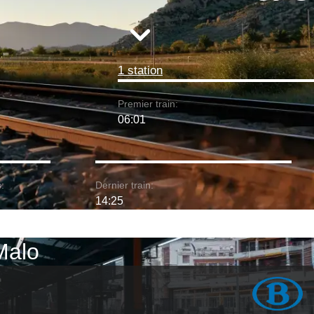
1 station
Premier train:
06:01
:
Dernier train:
14:25
-Malo