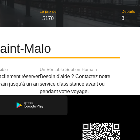
Le prix de
Départs
$170
3
Saint-Malo
xible
Un Véritable Soutien Humain
acilement réserver
Besoin d'aide ? Contactez notre
train jusqu'à un an
service d'assistance avant ou
pendant votre voyage.