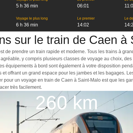
5 h 36 min
06:01
11:
Voyage le plus long
Le premier
Le de
6 h 36 min
14:02
14:
ns sur le train de Caen à
 de prendre un train rapide et moderne. Tous les trains à grande 
agréable, y compris plusieurs classes de voyage au choix, des t
es équipements à bord sont également à votre disposition pendan
s et offrant un grand espace pour les jambes et les bagages. L
ter pour un voyage en train de Caen à Saint-Malo est que les gare
acer très facilement.
260 km