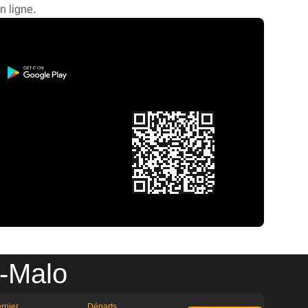
n ligne.
t-Malo
rnier
Départs