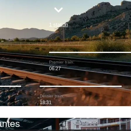
1 station
Premier train:
06:27
:
Dernier train:
18:31
Nantes