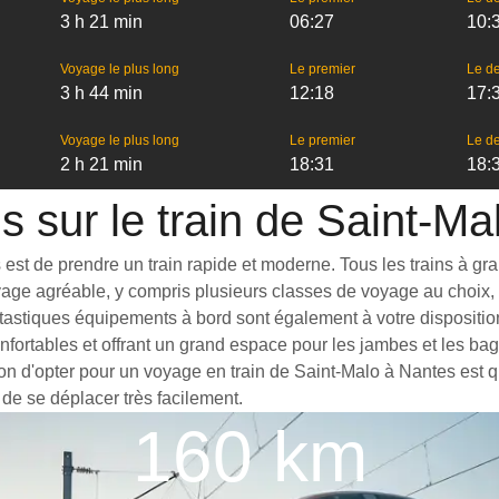
3 h 21 min
06:27
10:
Voyage le plus long
Le premier
Le de
3 h 44 min
12:18
17:
Voyage le plus long
Le premier
Le de
2 h 21 min
18:31
18:
s sur le train de Saint-M
st de prendre un train rapide et moderne. Tous les trains à grand
yage agréable, y compris plusieurs classes de voyage au choix, 
tastiques équipements à bord sont également à votre disposition
nfortables et offrant un grand espace pour les jambes et les b
son d'opter pour un voyage en train de Saint-Malo à Nantes est qu
 de se déplacer très facilement.
160 km