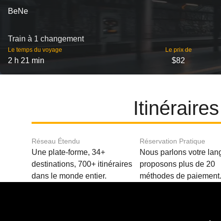
BeNe
Train à 1 changement
Le temps du voyage
Le prix de
2 h 21 min
$82
Itinéraire
Réseau Étendu
Réservation Pratique
Une plate-forme, 34+
Nous parlons votre lan
destinations, 700+ itinéraires
proposons plus de 20
dans le monde entier.
méthodes de paiement