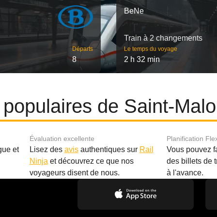
BeNe
Train à 2 changements
Départs
Le temps du voyage
8
2 h 32 min
s populaires de Saint-Mal
Évaluation excellente
Planification Fle
gue et
Lisez des
avis
authentiques sur
Rail
Vous pouvez f
Ninja
et découvrez ce que nos
des billets de 
.
voyageurs disent de nous.
à l'avance.