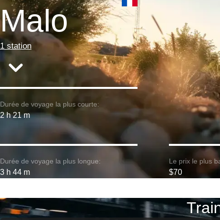
Malo
1 station
Durée de voyage la plus courte:
2 h 21 m
Durée de voyage la plus longue:
Le prix le plus b
3 h 44 m
$70
Train