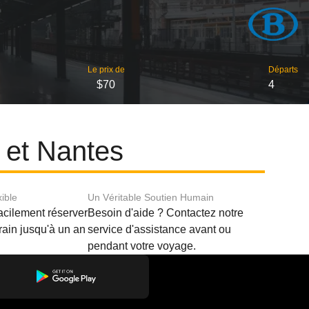
Le prix de
Départs
$70
4
o et Nantes
xible
Un Véritable Soutien Humain
acilement réserver
Besoin d'aide ? Contactez notre
train jusqu'à un an
service d'assistance avant ou
pendant votre voyage.