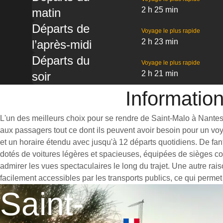
2 h 25 min
matin
Départs de
Voyage le plus rapide
2 h 23 min
l’après-midi
Départs du
Voyage le plus rapide
2 h 21 min
soir
Information
L'un des meilleurs choix pour se rendre de Saint-Malo à Nantes e
aux passagers tout ce dont ils peuvent avoir besoin pour un vo
et un horaire étendu avec jusqu'à 12 départs quotidiens. De fan
dotés de voitures légères et spacieuses, équipées de sièges co
admirer les vues spectaculaires le long du trajet. Une autre rai
facilement accessibles par les transports publics, ce qui permet
Saint-