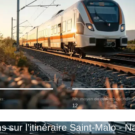
as:
Nb. moyen de départs quotidiens
12
s sur l’itinéraire Saint-Malo - 