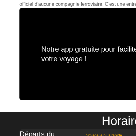
officiel d'aucune compagnie ferroviaire. C'est une entre
Notre app gratuite pour facili
votre voyage !
Horair
Départs du
Voyage le plus rapide