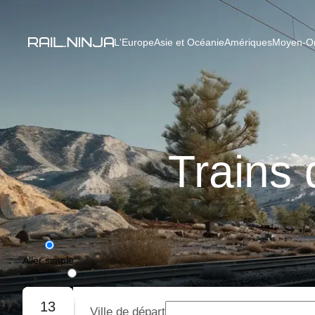
L'Europe
Asie et Océanie
Amériques
Moyen-Ori
Trains 
Aller simple
Aller-retour
13
Ville de départ