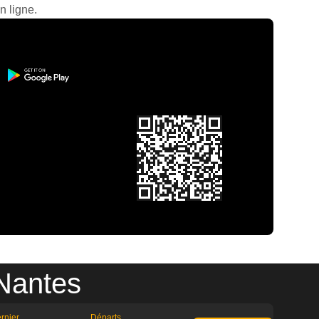
n ligne.
 Nantes
rnier
Départs