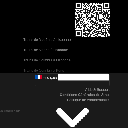
Trains de Albufeira à Lisbonne
Trains de Madrid à Lisbonne
Trains de Coimbra à Lisbonne
Trains de Coimbra à Porto
Français
Trains de Valence à Barcelone
Aide & Support
Trains de Séville à Barcelone
Conditions Générales de Vente
Politique de confidentialité
Trains de Malaga à Barcelone
 un transporteur
Trains de Malaga à Madrid
Trains de Cordoue à Madrid