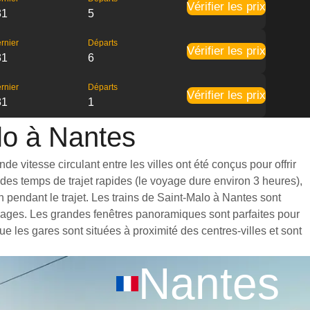
Vérifier les prix
31
5
rnier
Départs
Vérifier les prix
31
6
rnier
Départs
Vérifier les prix
31
1
alo à Nantes
e vitesse circulant entre les villes ont été conçus pour offrir
des temps de trajet rapides (le voyage dure environ 3 heures),
 pendant le trajet. Les trains de Saint-Malo à Nantes sont
agages. Les grandes fenêtres panoramiques sont parfaites pour
e les gares sont situées à proximité des centres-villes et sont
Nantes