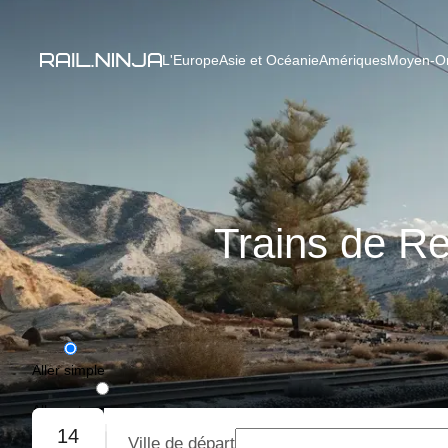
L'Europe
Asie et Océanie
Amériques
Moyen-Ori
Trains de Re
Aller simple
Aller-retour
14
Ville de départ