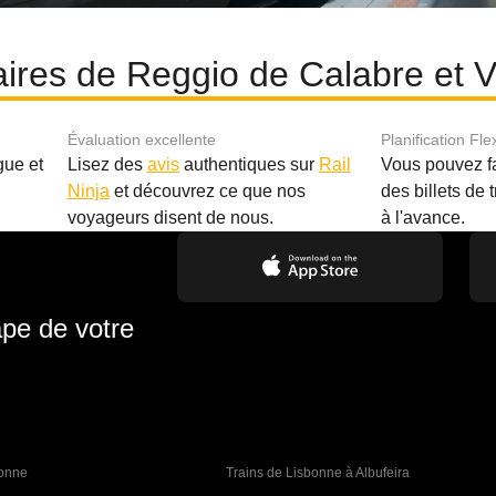
laires de Reggio de Calabre et V
Évaluation excellente
Planification Fle
gue et
Lisez des
avis
authentiques sur
Rail
Vous pouvez f
Ninja
et découvrez ce que nos
des billets de 
.
voyageurs disent de nous.
à l'avance.
ape de votre
bonne 
Trains de Lisbonne à Albufeira