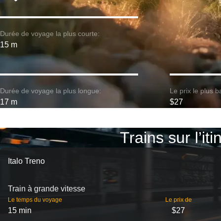
Durée de voyage la plus courte:
15 m
Durée de voyage la plus longue:
Le prix le plus b
17 m
$27
Trains sur l’i
Italo Treno
Train à grande vitesse
Le temps du voyage
Le prix de
15 min
$27