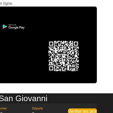
n ligne.
 San Giovanni
rnier
Départs
Vérifier les prix