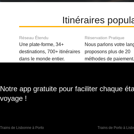
Itinéraires popu
Réseau Étendu
Réservation Pratique
Une plate-forme, 34+
Nous parlons votre lan
destinations, 700+ itinéraires
proposons plus de 20
dans le monde entier.
méthodes de paiement
Notre app gratuite pour faciliter chaque ét
voyage !
Trains de Lisbonne à Porto
Trains de Porto à Lis