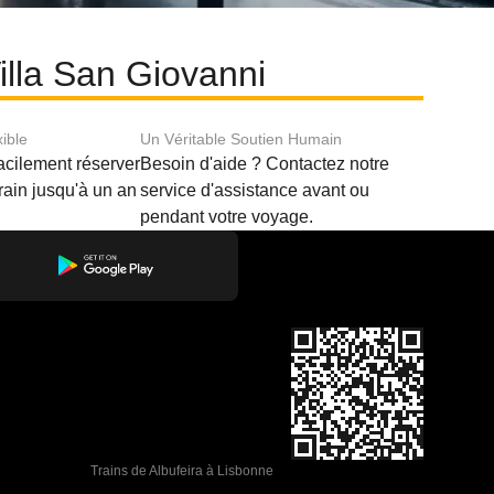
illa San Giovanni
xible
Un Véritable Soutien Humain
acilement réserver
Besoin d'aide ? Contactez notre
train jusqu'à un an
service d'assistance avant ou
pendant votre voyage.
Trains de Albufeira à Lisbonne