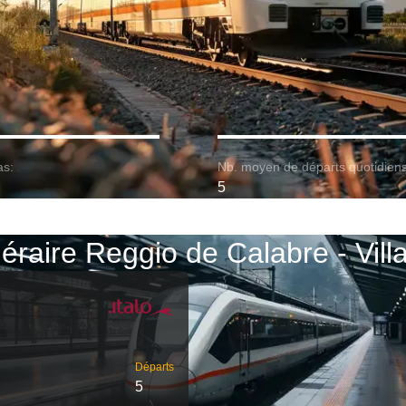
as:
Nb. moyen de départs quotidiens
5
tinéraire Reggio de Calabre - Vil
Départs
5