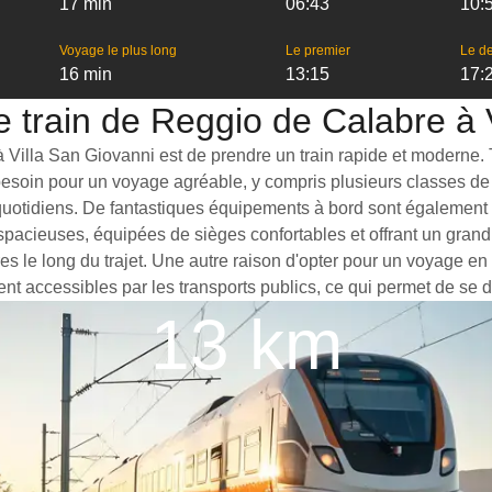
17 min
06:43
10:
Voyage le plus long
Le premier
Le de
16 min
13:15
17:
le train de Reggio de Calabre à 
illa San Giovanni est de prendre un train rapide et moderne. Tou
 besoin pour un voyage agréable, y compris plusieurs classes de
quotidiens. De fantastiques équipements à bord sont également à
 spacieuses, équipées de sièges confortables et offrant un gran
s le long du trajet. Une autre raison d'opter pour un voyage en
ent accessibles par les transports publics, ce qui permet de se d
13 km