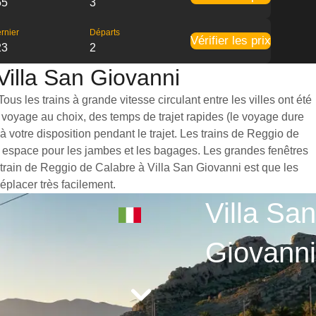
55
3
rnier
Départs
Vérifier les prix
23
2
Villa San Giovanni
s les trains à grande vitesse circulant entre les villes ont été
 voyage au choix, des temps de trajet rapides (le voyage dure
 votre disposition pendant le trajet. Les trains de Reggio de
d espace pour les jambes et les bagages. Les grandes fenêtres
 train de Reggio de Calabre à Villa San Giovanni est que les
éplacer très facilement.
Villa San
Giovanni