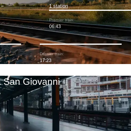
1 station
Premier train:
06:43
:
Dernier train:
17:23
la San Giovanni