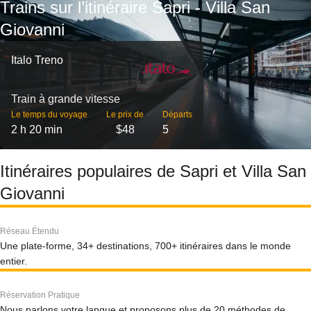
Trains sur l’itinéraire Sapri - Villa San
Giovanni
Italo Treno
Train à grande vitesse
Le temps du voyage
Le prix de
Départs
2 h 20 min
$48
5
Itinéraires populaires de Sapri et Villa San
Giovanni
Réseau Étendu
Une plate-forme, 34+ destinations, 700+ itinéraires dans le monde
entier.
Réservation Pratique
Nous parlons votre langue et proposons plus de 20 méthodes de