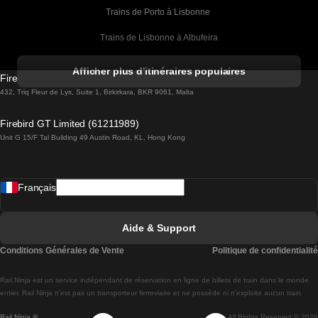
Trains de Porto à Lisbonne 
Trains de Lisbonne à Albufeira
Trains de Albufeira à Lisbonne
Afficher plus d'itinéraires populaires
Firebird GT Limited (OC 1451)
Trains de Lisbonne à Lagos
432, Triq Fleur de Lys, Suite 1, Birkirkara, BKR 9061, Malta
Trains de Lagos à Lisbonne
Firebird GT Limited (61211989)
Unit G 15/F Tal Building 49 Austin Road, KL, Hong Kong
Trains de Lisbonne à Madrid
Trains de Madrid à Lisbonne
Français
Trains de Lisbonne à Faro
Trains de Faro à Lisbonne
Aide & Support
Trains de Lisbonne à Coimbra
Conditions Générales de Vente
Politique de confidentialité
Trains de Coimbra à Lisbonne
Rail.Ninja est un service indépendant de réservation en ligne de billets de train dans le monde
Trains de Lisbonne à Braga
entier. Rail Ninja n'est pas un transporteur ferroviaire et ne possède ni n'exploite aucun train.
Rail Ninja ®
All Rights Reserved © 2026