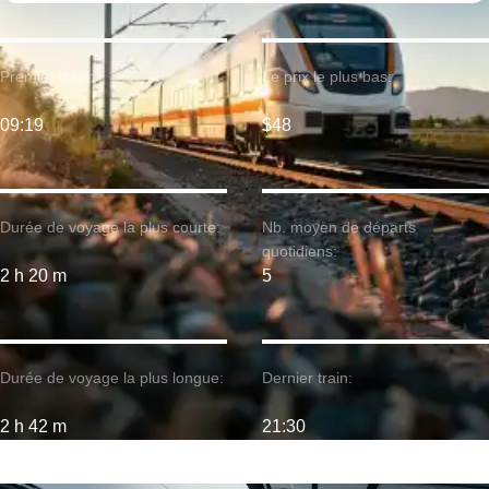
Premier train:
Le prix le plus bas:
09:19
$48
Durée de voyage la plus courte:
Nb. moyen de départs
quotidiens:
2 h 20 m
5
Durée de voyage la plus longue:
Dernier train:
2 h 42 m
21:30