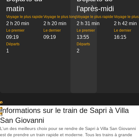
matin
l’après-midi
Voyage le plus rapide
Voyage le plus long
Voyage le plus rapide
Voyage le plus
2 h 20 min
2 h 20 min
2 h 31 min
2 h 42 min
Le premier
Le dernier
Le premier
Le dernier
09:19
09:19
13:55
16:15
Départs
Départs
1
2
1
Informations sur le train de Sapri à Villa
2
3
San Giovanni
L'un des meilleurs choix pour se rendre de Sapri à Villa San Giovanni
est de prendre un train rapide et moderne. Tous les trains à grande