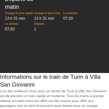
matin
Voyage le plus rapide
Voyage le plus long
Le premier
13 h 31 min
13 h 31 min
07:20
Le dernier
Départs
07:20
1
Informations sur le train de Turin à Villa
San Giovanni
L'un des meilleurs choix pour se rendre de Turin à Villa San Giovanni
est de prendre un train rapide et moderne. Tous les trains à grande
vitesse circulant entre les villes ont été conçus pour offrir aux
passagers tout ce dont ils peuvent avoir besoin pour un voyage