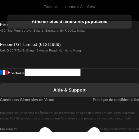
Trains de Lisbonne à Albufeira
Trains de Albufeira à Lisbonne
Afficher plus d'itinéraires populaires
Firebird GT Limited (OC 1451)
Trains de Lisbonne à Lagos
432, Triq Fleur de Lys, Suite 1, Birkirkara, BKR 9061, Malta
Trains de Lagos à Lisbonne
Firebird GT Limited (61211989)
Unit G 15/F Tal Building 49 Austin Road, KL, Hong Kong
Trains de Lisbonne à Madrid
Trains de Madrid à Lisbonne
Français
Trains de Lisbonne à Faro
Trains de Faro à Lisbonne
Aide & Support
Trains de Lisbonne à Coimbra
Conditions Générales de Vente
Politique de confidentialité
Trains de Coimbra à Lisbonne
Rail.Ninja est un service indépendant de réservation en ligne de billets de train dans le monde
Trains de Lisbonne à Braga
entier. Rail Ninja n'est pas un transporteur ferroviaire et ne possède ni n'exploite aucun train.
Rail Ninja ®
All Rights Reserved © 2026
Trains de Braga à Lisbonne