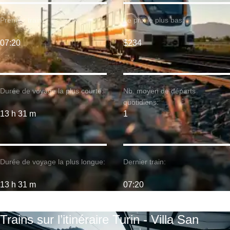
Premier train:
Le prix le plus bas:
07:20
$234
Durée de voyage la plus courte:
Nb. moyen de départs
quotidiens:
13 h 31 m
1
Durée de voyage la plus longue:
Dernier train:
13 h 31 m
07:20
Trains sur l’itinéraire Turin - Villa San