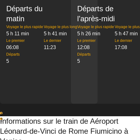
Départs du
Départs de
matin
l’après-midi
Voyage le plus rapide
Voyage le plus long
Voyage le plus rapide
Voyage le plus
5 h 11 min
5 h 41 min
5 h 26 min
5 h 47 min
Le premier
Le dernier
Le premier
Le dernier
06:08
11:23
12:08
17:08
Départs
Départs
5
5
1
Informations sur le train de Aéroport
2
Léonard-de-Vinci de Rome Fiumicino à