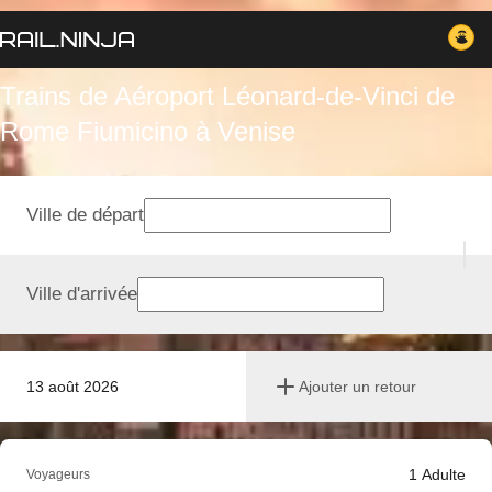
Trains de Aéroport Léonard-de-Vinci de
Rome Fiumicino à Venise
Ville de départ
Ville d'arrivée
13 août 2026
Ajouter un retour
1
Adulte
Voyageurs