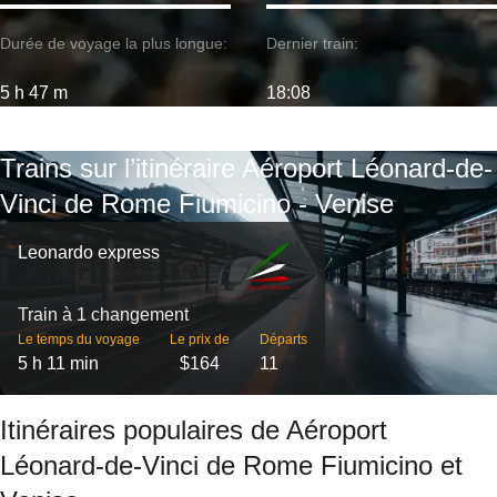
Durée de voyage la plus longue:
Dernier train:
5 h 47 m
18:08
Trains sur l’itinéraire Aéroport Léonard-de-
Vinci de Rome Fiumicino - Venise
Leonardo express
Train à 1 changement
Le temps du voyage
Le prix de
Départs
5 h 11 min
$164
11
Itinéraires populaires de Aéroport
Léonard-de-Vinci de Rome Fiumicino et