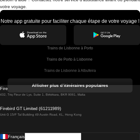
votre voyage.
Notre app gratuite pour faciliter chaque étape de votre voyage !
Trains de Lisbonne à Porto
Trains de Porto à Lisbonne 
Trains de Lisbonne à Albufeira
Trains de Albufeira à Lisbonne
Afficher plus d'itinéraires populaires
Firebird GT Limited (OC 1451)
Trains de Lisbonne à Lagos
432, Triq Fleur de Lys, Suite 1, Birkirkara, BKR 9061, Malta
Trains de Lagos à Lisbonne
Firebird GT Limited (61211989)
Unit G 15/F Tal Building 49 Austin Road, KL, Hong Kong
Trains de Lisbonne à Madrid
Trains de Madrid à Lisbonne
Français
Trains de Lisbonne à Faro