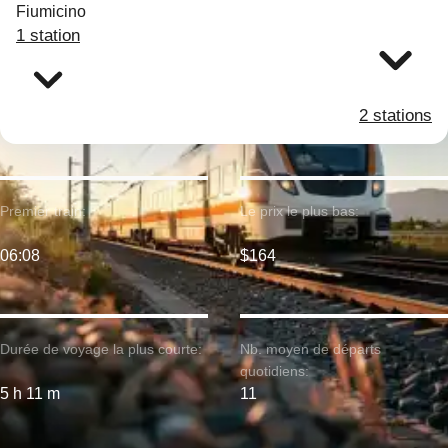
Fiumicino
1 station
2 stations
Premier train:
Le prix le plus bas:
06:08
$164
Durée de voyage la plus courte:
Nb. moyen de départs
quotidiens:
5 h 11 m
11