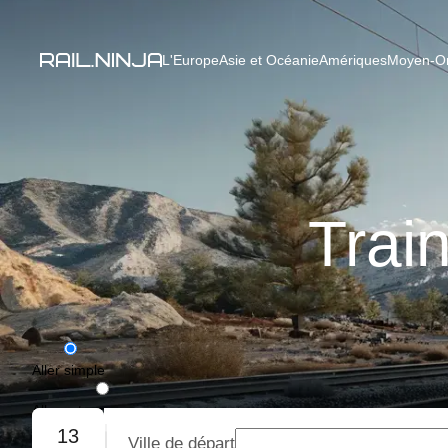
L'Europe
Asie et Océanie
Amériques
Moyen-Ori
Trai
Aller simple
Aller-retour
13
Ville de départ