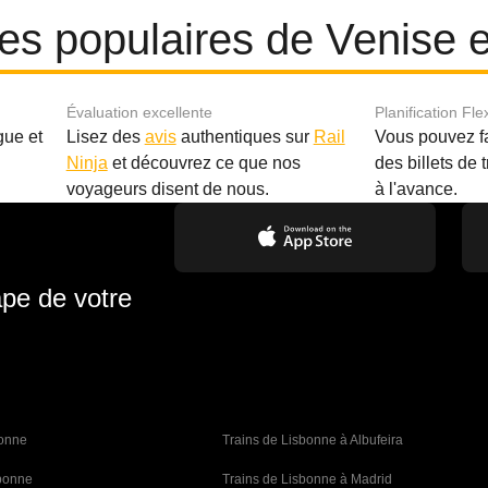
ires populaires de Venise 
Évaluation excellente
Planification Fle
gue et
Lisez des
avis
authentiques sur
Rail
Vous pouvez f
Ninja
et découvrez ce que nos
des billets de 
.
voyageurs disent de nous.
à l'avance.
ape de votre
bonne 
Trains de Lisbonne à Albufeira
sbonne
Trains de Lisbonne à Madrid