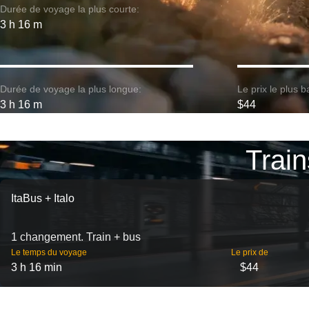
Durée de voyage la plus courte:
3 h 16 m
Durée de voyage la plus longue:
Le prix le plus b
3 h 16 m
$44
Train
ItaBus + Italo
1 changement. Train + bus
Le temps du voyage
Le prix de
3 h 16 min
$44