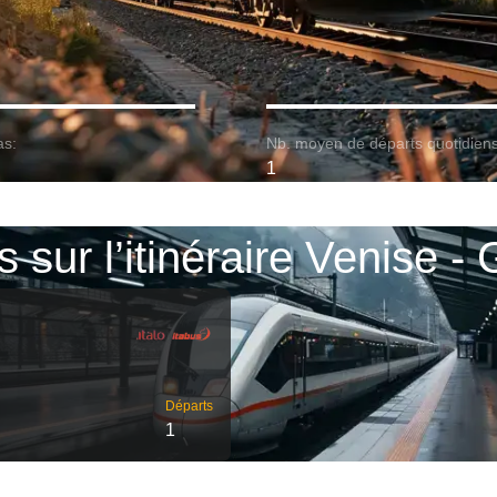
as:
Nb. moyen de départs quotidiens
1
s sur l’itinéraire Venise -
Départs
1