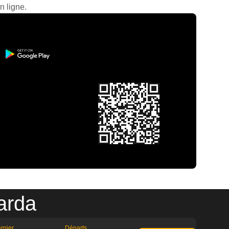
n ligne.
arda
rnier
Départs