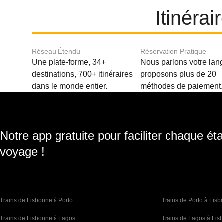
Itinéra
Réseau Étendu
Réservation Pratique
Une plate-forme, 34+
Nous parlons votre lan
destinations, 700+ itinéraires
proposons plus de 20
dans le monde entier.
méthodes de paiement
Notre app gratuite pour faciliter chaque ét
voyage !
Trains de Lisbonne à Porto
Trains de Porto à Lis
Trains de Lisbonne à Lagos
Trains de Lagos à Li