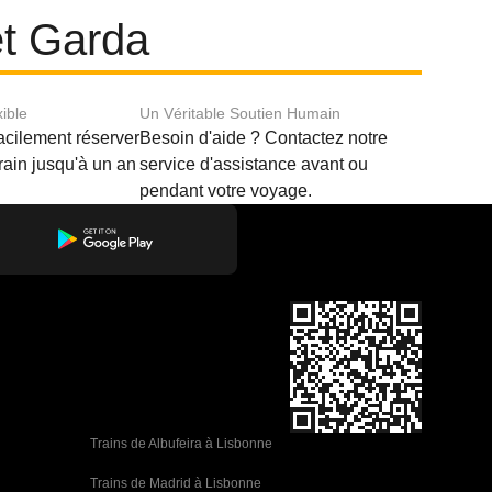
et Garda
xible
Un Véritable Soutien Humain
acilement réserver
Besoin d'aide ? Contactez notre
train jusqu'à un an
service d'assistance avant ou
pendant votre voyage.
Trains de Albufeira à Lisbonne
Trains de Madrid à Lisbonne