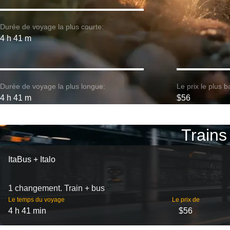
Durée de voyage la plus courte:
4 h 41 m
Durée de voyage la plus longue:
Le prix le plus b
4 h 41 m
$56
Trains 
ItaBus + Italo
1 changement. Train + bus
Le temps du voyage
Le prix de
4 h 41 min
$56