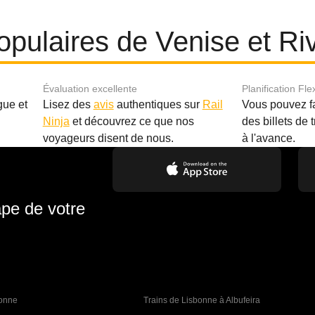
populaires de Venise et R
Évaluation excellente
Planification Fle
gue et
Lisez des
avis
authentiques sur
Rail
Vous pouvez f
Ninja
et découvrez ce que nos
des billets de 
.
voyageurs disent de nous.
à l'avance.
ape de votre
bonne 
Trains de Lisbonne à Albufeira