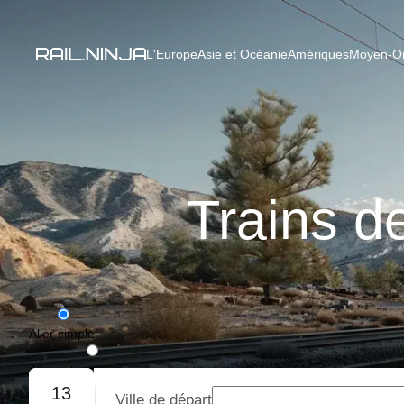
L'Europe
Asie et Océanie
Amériques
Moyen-Ori
Trains d
Aller simple
Aller-retour
13
Ville de départ