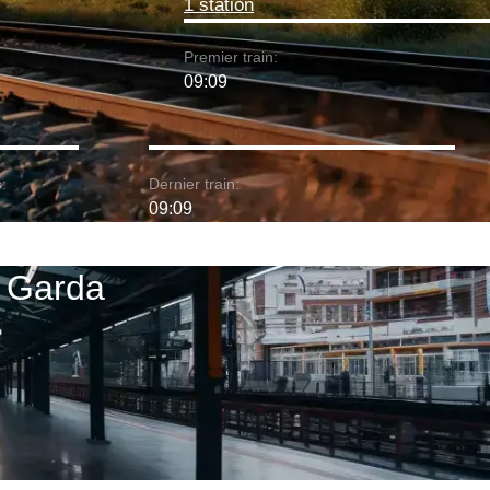
1 station
Premier train:
09:09
:
Dernier train:
09:09
el Garda