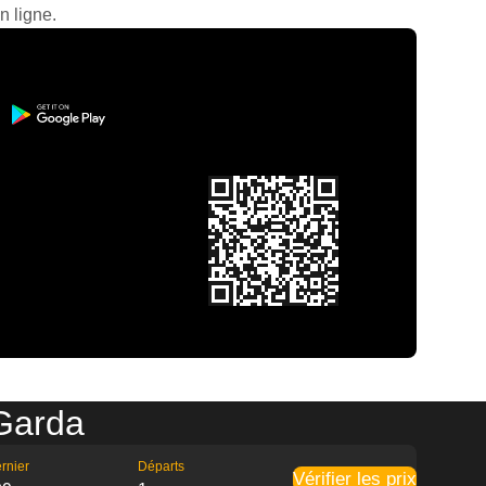
n ligne.
 Garda
rnier
Départs
Vérifier les prix