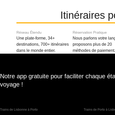
Itinéraires 
Réseau Étendu
Réservation Pratique
Une plate-forme, 34+
Nous parlons votre lan
destinations, 700+ itinéraires
proposons plus de 20
dans le monde entier.
méthodes de paiement
Notre app gratuite pour faciliter chaque ét
voyage !
Trains de Lisbonne à Porto
Trains de Porto à Lis