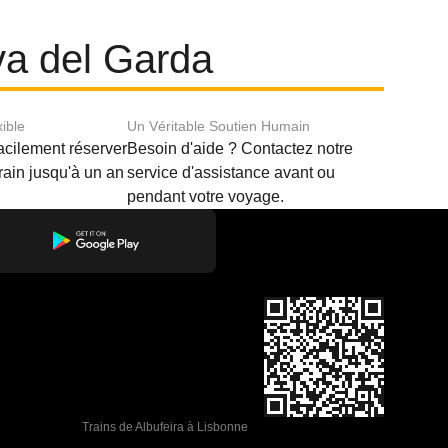
iva del Garda
xible
Un Véritable Soutien Humain
acilement réserver
Besoin d'aide ? Contactez notre
train jusqu'à un an
service d'assistance avant ou
pendant votre voyage.
Trains de Albufeira à Lisbonne