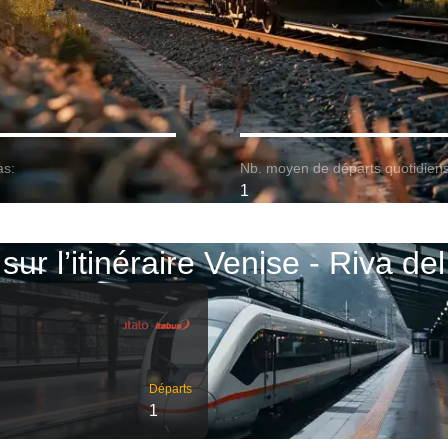
as:
Nb. moyen de départs quotidiens
1
sur l’itinéraire Venise - Riva d
Départs
1