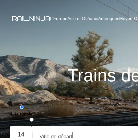
L'Europe
Asie et Océanie
Amériques
Moyen-Ori
Trains d
Aller simple
Aller-retour
14
Ville de départ