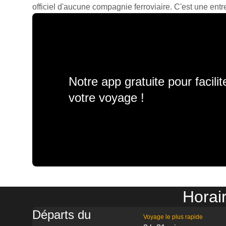
officiel d'aucune compagnie ferroviaire. C'est une entre
Notre app gratuite pour facili
votre voyage !
Horai
Départs du
Voyage le plus rapide