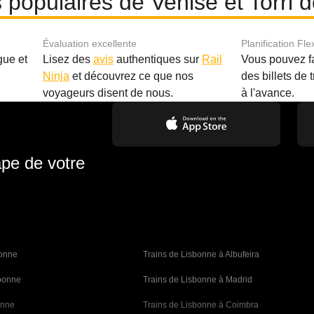
es populaires de Venise et Torri 
Évaluation excellente
Planification Fle
gue et
Lisez des
avis
authentiques sur
Rail
Vous pouvez f
Ninja
et découvrez ce que nos
des billets de 
.
voyageurs disent de nous.
à l'avance.
ape de votre
bonne 
Trains de Lisbonne à Albufeira
sbonne
Trains de Lisbonne à Madrid
onne
Trains de Lisbonne à Coimbra