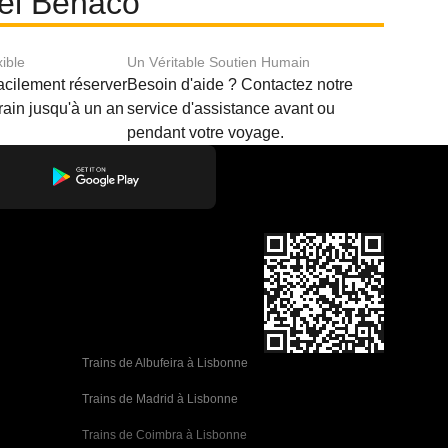
del Benaco
xible
Un Véritable Soutien Humain
acilement réserver
Besoin d'aide ? Contactez notre
train jusqu'à un an
service d'assistance avant ou
pendant votre voyage.
Trains de Albufeira à Lisbonne
Trains de Madrid à Lisbonne
Trains de Coimbra à Lisbonne