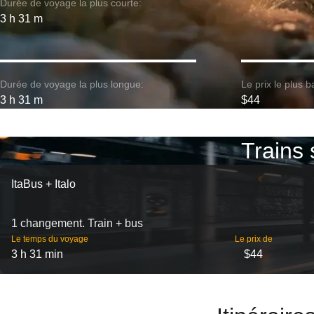
Durée de voyage la plus courte:
3 h 31 m
Durée de voyage la plus longue:
Le prix le plus b
3 h 31 m
$44
Trains 
ItaBus + Italo
1 changement. Train + bus
Le temps du voyage
Le prix de
3 h 31 min
$44