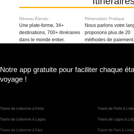
Itinérair
Réseau Étendu
Réservation Pratique
Une plate-forme, 34+
Nous parlons votre lan
destinations, 700+ itinéraires
proposons plus de 20
dans le monde entier.
méthodes de paiement
Notre app gratuite pour faciliter chaque ét
voyage !
Trains de Lisbonne à Porto
Trains de Porto à Lis
Trains de Lisbonne à Lagos
Trains de Lagos à Li
Trains de Lisbonne à Faro
Trains de Faro à Lisb