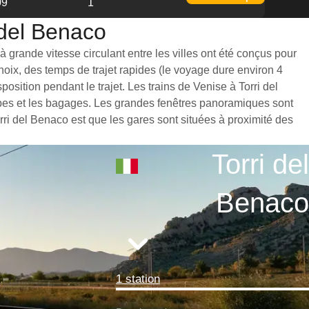
09
1
 del Benaco
 grande vitesse circulant entre les villes ont été conçus pour
hoix, des temps de trajet rapides (le voyage dure environ 4
sition pendant le trajet. Les trains de Venise à Torri del
mbes et les bagages. Les grandes fenêtres panoramiques sont
orri del Benaco est que les gares sont situées à proximité des
Torri del
Benaco
1 station