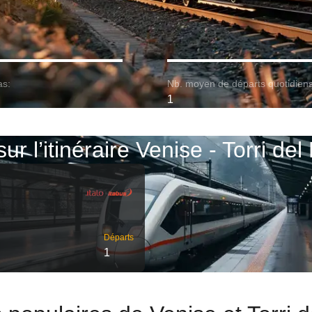
as:
Nb. moyen de départs quotidiens
1
sur l’itinéraire Venise - Torri de
Départs
1