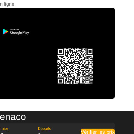
n ligne.
Benaco
rnier
Départs
Vérifier les prix