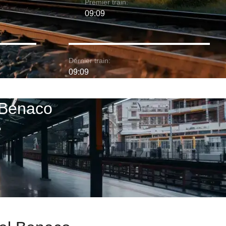
Premier train:
09:09
:
Dernier train:
09:09
l Benaco