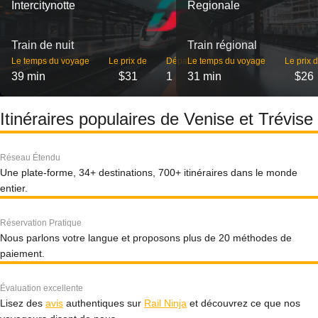
Intercitynotte
Regionale
Train de nuit
Train régional
Le temps du voyage
Le prix de
Départs
Le temps du voyage
Le prix 
39 min
$31
1
31 min
$26
Itinéraires populaires de Venise et Trévise
Réseau Étendu
Une plate-forme, 34+ destinations, 700+ itinéraires dans le monde
entier.
Réservation Pratique
Nous parlons votre langue et proposons plus de 20 méthodes de
paiement.
Évaluation excellente
Lisez des
avis
authentiques sur
Rail Ninja
et découvrez ce que nos