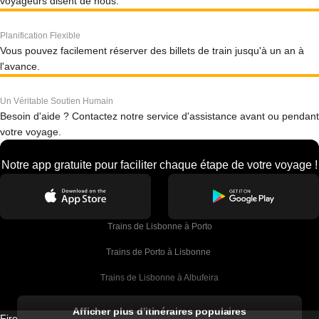
voyageurs disent de nous.
Planification Flexible
Vous pouvez facilement réserver des billets de train jusqu'à un an à
l'avance.
Un Véritable Soutien Humain
Besoin d'aide ? Contactez notre service d'assistance avant ou pendant
votre voyage.
Notre app gratuite pour faciliter chaque étape de votre voyage !
Trains de Lisbonne à Porto
Trains de Porto à Lisbonne 
Trains de Lisbonne à Albufeira
Trains de Albufeira à Lisbonne
Afficher plus d'itinéraires populaires
Firebird GT Limited (OC 1451)