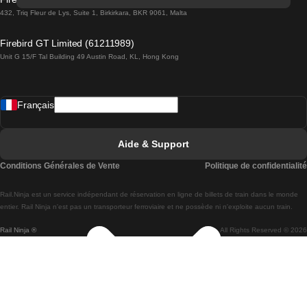
Trains de Lisbonne à Lagos
432, Triq Fleur de Lys, Suite 1, Birkirkara, BKR 9061, Malta
Trains de Lagos à Lisbonne
Firebird GT Limited (61211989)
Unit G 15/F Tal Building 49 Austin Road, KL, Hong Kong
Trains de Lisbonne à Madrid
Trains de Madrid à Lisbonne
Français
Trains de Lisbonne à Faro
Trains de Faro à Lisbonne
Aide & Support
Trains de Lisbonne à Coimbra
Conditions Générales de Vente
Politique de confidentialité
Trains de Coimbra à Lisbonne
Rail.Ninja est un service indépendant de réservation en ligne de billets de train dans le monde
Trains de Lisbonne à Braga
entier. Rail Ninja n'est pas un transporteur ferroviaire et ne possède ni n'exploite aucun train.
Rail Ninja ®
All Rights Reserved © 2026
Trains de Braga à Lisbonne
Trains de Porto à Coimbra
Trains de Coimbra à Porto
Trains de Barcelone à Madrid