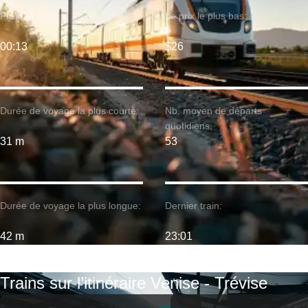
Premier train:
Le prix le plus bas:
00:13
$26
Durée de voyage la plus courte:
Nb. moyen de départs
quotidiens:
31 m
53
Durée de voyage la plus longue:
Dernier train:
42 m
23:01
Trains sur l’itinéraire Venise - Trévise