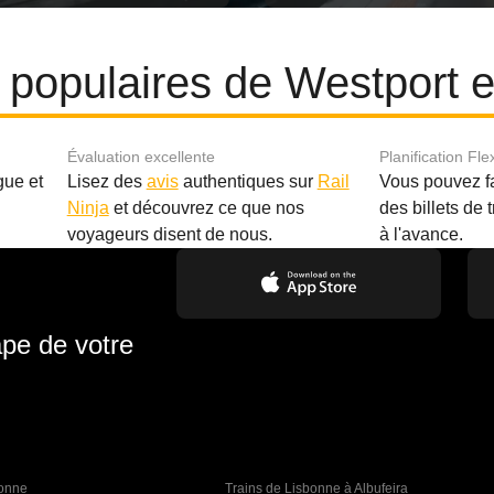
s populaires de Westport e
Évaluation excellente
Planification Fle
gue et
Lisez des
avis
authentiques sur
Rail
Vous pouvez f
Ninja
et découvrez ce que nos
des billets de 
.
voyageurs disent de nous.
à l'avance.
ape de votre
bonne 
Trains de Lisbonne à Albufeira