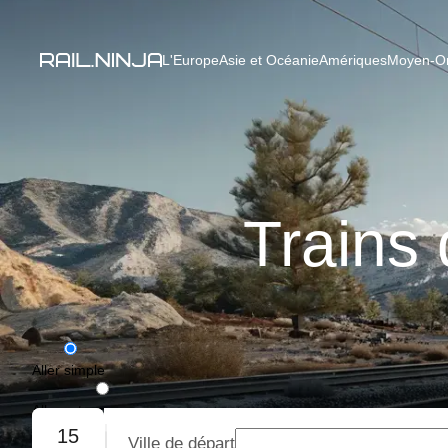
L'Europe
Asie et Océanie
Amériques
Moyen-Ori
Trains 
Aller simple
Aller-retour
15
Ville de départ