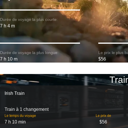
Durée de voyage la plus courte:
7 h 4 m
Durée de voyage la plus longue:
Le prix le plus b
7 h 10 m
$56
Trai
Irish Train
Train à 1 changement
Le temps du voyage
Le prix de
7 h 10 min
$56