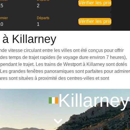
Vérifier les prix
15
2
rnier
Départs
Vérifier les prix
10
1
 à Killarney
e vitesse circulant entre les villes ont été conçus pour offrir
des temps de trajet rapides (le voyage dure environ 7 heures),
endant le trajet. Les trains de Westport à Killarney sont dotés
. Les grandes fenêtres panoramiques sont parfaites pour admirer
res sont situées à proximité des centres-villes et sont
Killarney