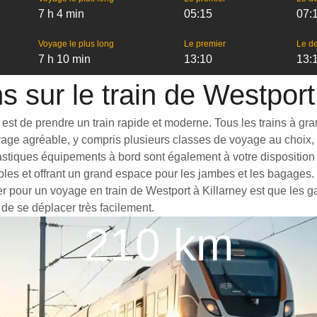
7 h 4 min
05:15
07:
Voyage le plus long
Le premier
Le de
7 h 10 min
13:10
13:
s sur le train de Westport
st de prendre un train rapide et moderne. Tous les trains à grand
yage agréable, y compris plusieurs classes de voyage au choix, 
astiques équipements à bord sont également à votre disposition p
bles et offrant un grand espace pour les jambes et les bagages
er pour un voyage en train de Westport à Killarney est que les ga
 de se déplacer très facilement.
210 km