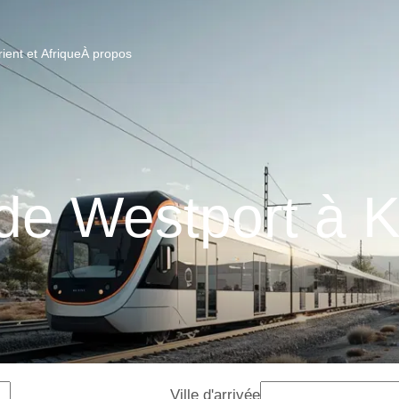
ent et Afrique
À propos
de Westport à K
Ville d'arrivée