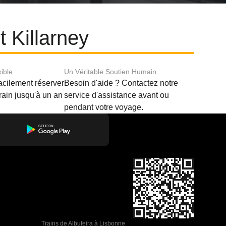
t Killarney
xible
Un Véritable Soutien Humain
acilement réserver
Besoin d'aide ? Contactez notre
train jusqu'à un an
service d'assistance avant ou
pendant votre voyage.
Trains de Albufeira à Lisbonne