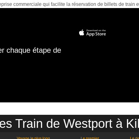
prise commerciale qui facilite la réservation de billets de train e
ter chaque étape de
es Train de Westport à Ki
Voyage le plus long
Le premier
Le de