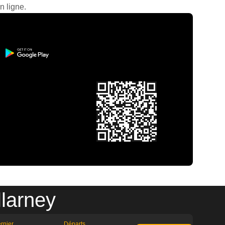
n ligne.
llarney
rnier
Départs