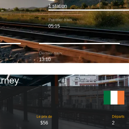
1 station
Premier train:
05:15
:
Dernier train:
13:10
arney
Le prix de
Départs
$56
2