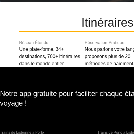
Itinéraire
Réseau Étendu
Réservation Pratique
Une plate-forme, 34+
Nous parlons votre lan
destinations, 700+ itinéraires
proposons plus de 20
dans le monde entier.
méthodes de paiement
Notre app gratuite pour faciliter chaque ét
voyage !
Trains de Lisbonne à Porto
Trains de Porto à Lis