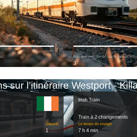
as:
Nb. moyen de départs quotidiens
3
ns sur l’itinéraire Westport - Kill
Irish Train
Train à 2 changements
Départs
Le temps du voyage
1
7 h 4 min