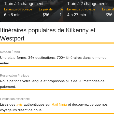
Train à 1 changement
Train à 2 changements
Le temps du voyage
Le prix de
Départs
Le temps du voyage
Le prix 
6 h 8 min
$56
1
4 h 27 min
$56
Itinéraires populaires de Kilkenny et
Westport
Réseau Étendu
Une plate-forme, 34+ destinations, 700+ itinéraires dans le monde
entier.
Réservation Pratique
Nous parlons votre langue et proposons plus de 20 méthodes de
paiement.
Évaluation excellente
Lisez des
avis
authentiques sur
Rail Ninja
et découvrez ce que nos
voyageurs disent de nous.