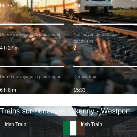
06:35
$56
Durée de voyage la plus courte:
Nb. moyen de départs
quotidiens:
4 h 27 m
2
Durée de voyage la plus longue:
Dernier train:
6 h 8 m
15:33
Trains sur l’itinéraire Kilkenny - Westport
Irish Train
Irish Train