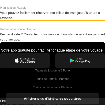
Planification Flexible
Vous pouvez facilement réserver des billets de train jusqu'à un an à
l'avance.
Un Véritable Soutien Humain
Besoin d'aide ? Contactez notre service d'assistance avant ou pendant
votre voyage.
Notre app gratuite pour faciliter chaque étape de votre voyage !
Trains de Lisbonne à Porto
Trains de Porto à Lisbonne 
Trains de Lisbonne à Albufeira
Trains de Albufeira à Lisbonne
Afficher plus d'itinéraires populaires
Firebird GT Limited (OC 1451)
Trains de Lisbonne à Lagos