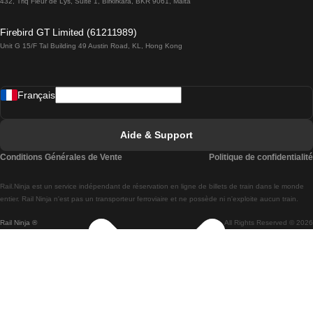
432, Triq Fleur de Lys, Suite 1, Birkirkara, BKR 9061, Malta
Trains de Lagos à Lisbonne
Firebird GT Limited (61211989)
Unit G 15/F Tal Building 49 Austin Road, KL, Hong Kong
Trains de Lisbonne à Madrid
Trains de Madrid à Lisbonne
Français
Trains de Lisbonne à Faro
Trains de Faro à Lisbonne
Aide & Support
Trains de Lisbonne à Coimbra
Conditions Générales de Vente
Politique de confidentialité
Trains de Coimbra à Lisbonne
Rail.Ninja est un service indépendant de réservation en ligne de billets de train dans le monde
Trains de Lisbonne à Braga
entier. Rail Ninja n'est pas un transporteur ferroviaire et ne possède ni n'exploite aucun train.
Rail Ninja ®
All Rights Reserved © 2026
Trains de Braga à Lisbonne
Trains de Porto à Coimbra
Trains de Coimbra à Porto
Trains de Barcelone à Madrid