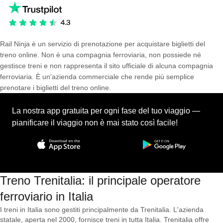
Rail Ninja è un servizio di prenotazione per acquistare biglietti del
treno online. Non è una compagnia ferroviaria, non possiede né
gestisce treni e non rappresenta il sito ufficiale di alcuna compagnia
ferroviaria. È un'azienda commerciale che rende più semplice
prenotare i biglietti del treno online.
La nostra app gratuita per ogni fase del tuo viaggio —
pianificare il viaggio non è mai stato così facile!
Treno Trenitalia: il principale operatore
ferroviario in Italia
I treni in Italia sono gestiti principalmente da Trenitalia. L'azienda
statale, aperta nel 2000, fornisce treni in tutta Italia. Trenitalia offre