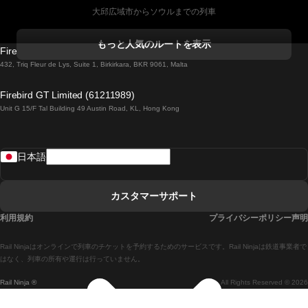
大邱広域市からソウルまでの列車
コークからダブリンまでの列車
もっと人気のルートを表示
Firebird GT Limited (OC 1451)
ダブリンからゴールウェイまでの列車
432, Triq Fleur de Lys, Suite 1, Birkirkara, BKR 9061, Malta
ロンドンからエディンバラまでの列車
Firebird GT Limited (61211989)
Unit G 15/F Tal Building 49 Austin Road, KL, Hong Kong
ローマからナポリまでの列車
リスボンからラゴスまでの列車
日本語
リスボンからコインブラまでの列車
マドリードからマラガまでの列車
カスタマーサポート
マドリードからリスボンまでの列車
利用規約
プライバシーポリシー声明
マドリードからバルセロナまでの列車
Rail Ninjaはオンラインで列車のチケットを予約するためのサービスです。Rail Ninjaは鉄道事業者で
マドリードからセビリアまでの列車
はなく、列車の所有や運行は行っていません。
Rail Ninja ®
All Rights Reserved © 2026
マドリードからアリカンテまでの列車