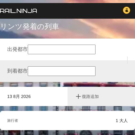
リンツ発着の列車
出発都市
到着都市
13 8月 2026
復路追加
1
大人
旅行者