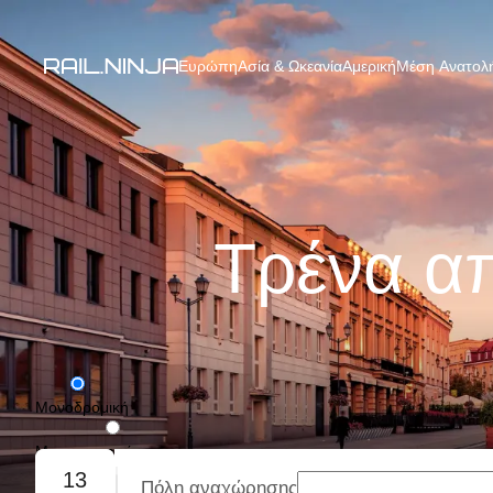
Ευρώπη
Ασία & Ωκεανία
Αμερική
Μέση Ανατολή
Τρένα α
Μονοδρομική
Με επιστροφή
13
Πόλη αναχώρησης