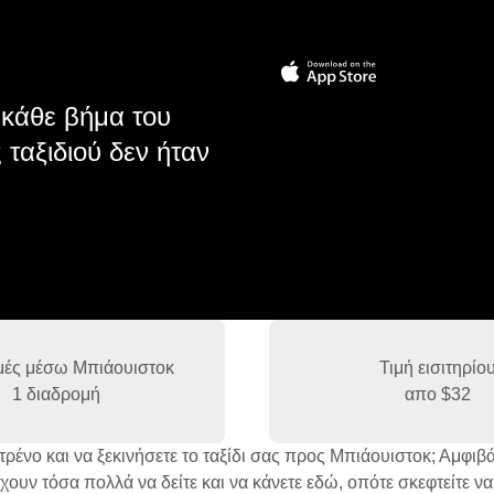
κάθε βήμα του
 ταξιδιού δεν ήταν
μές μέσω Μπιάουιστοκ
Τιμή εισιτηρίο
1 διαδρομή
απο
$32
τρένο και να ξεκινήσετε το ταξίδι σας προς Μπιάουιστοκ; Αμφιβ
ουν τόσα πολλά να δείτε και να κάνετε εδώ, οπότε σκεφτείτε να