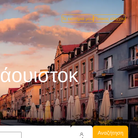
Τα εισιτήριά μου
Πίνακας ελέγχου
άουιστοκ
Αναζήτηση