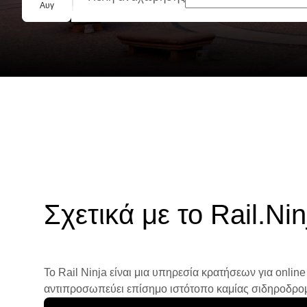
Ομαδική κράτηση
Αυγ
Σχετικά με το Rail.Nin
Το Rail Ninja είναι μια υπηρεσία κρατήσεων για online
αντιπροσωπεύει επίσημο ιστότοπο καμίας σιδηροδρομικ