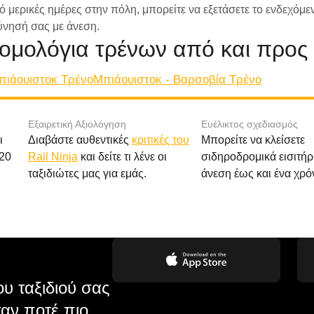
ό μερικές ημέρες στην πόλη, μπορείτε να εξετάσετε το ενδεχόμε
εύνησή σας με άνεση.
ομολόγια τρένων από και προς
πιάουιστοκ Tρένο
Μπιάουιστοκ - Βαρσοβία Tρένο
Εξαιρετική Αξιολόγηση
Ευέλικτος σχεδιασμός
ι
Διαβάστε αυθεντικές
κριτικές του
Μπορείτε να κλείσετε
20
Rail Ninja
και δείτε τι λένε οι
σιδηροδρομικά εισιτήρ
ταξιδιώτες μας για εμάς.
άνεση έως και ένα χρό
υ ταξιδιού σας
αν ποτέ πιο