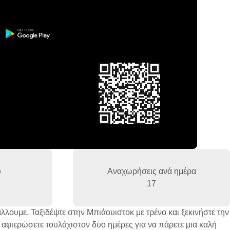
υ
Αναχωρήσεις ανά ημέρα
17
άλλουμε. Ταξιδέψτε στην Μπιάουιστοκ με τρένο και ξεκινήστε την
 αφιερώσετε τουλάχιστον δύο ημέρες για να πάρετε μια καλή