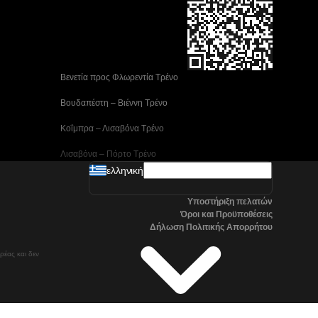
 Βενετία προς Φλωρεντία Τρένο
 Βουδαπέστη – Βιέννη Tρένο
 Κοΐμπρα – Λισαβόνα Τρένο
 Λισαβόνα – Πόρτο Tρένο
ελληνική
 Μαδρίτη προς Αλικάντε Τρένα
Υποστήριξη πελατών
 Νάπολη προς Ρώμη Τρένα
Όροι και Προϋποθέσεις
Δήλωση Πολιτικής Απορρήτου
 Στοκχόλμη προς Γκέτεμποργκ Τρένα
ρέας και δεν
 Τρένα Τσανγκγουόν προς Σεούλ
Όσλο προς Στοκχόλμη Τρένα μεγάλης ταχύτητας
Βαλένθια – Μαδρίτη Τρένο