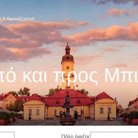
 & Αφρική
Σχετικά
πό και προς Μπι
Πόλη άφιξης