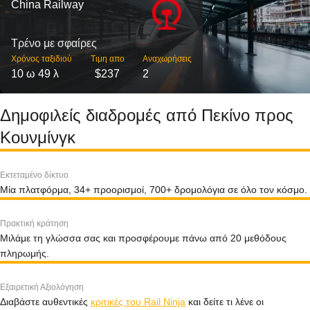
China Railway
Τρένο με σφαίρες
Χρόνος ταξιδιού
Τιμη απο
Αναχωρήσεις
10 ω 49 λ
$237
2
Δημοφιλείς διαδρομές από Πεκίνο προς
Κουνμίνγκ
Εκτεταμένο δίκτυο
Μία πλατφόρμα, 34+ προορισμοί, 700+ δρομολόγια σε όλο τον κόσμο.
Πρακτική κράτηση
Μιλάμε τη γλώσσα σας και προσφέρουμε πάνω από 20 μεθόδους
πληρωμής.
Εξαιρετική Αξιολόγηση
Διαβάστε αυθεντικές
κριτικές του Rail Ninja
και δείτε τι λένε οι