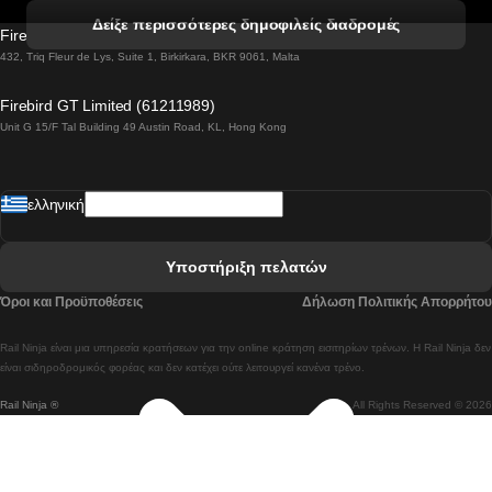
 Βενετία προς Φλωρεντία Τρένο
Δείξε περισσότερες δημοφιλείς διαδρομές
Firebird GT Limited (OC 1451)
 Βιέννη προς Σάλτσμπουργκ Τρένα
432, Triq Fleur de Lys, Suite 1, Birkirkara, BKR 9061, Malta
 Βουδαπέστη προς Μπρατισλάβα Τρένα
Firebird GT Limited (61211989)
Unit G 15/F Tal Building 49 Austin Road, KL, Hong Kong
 Βουδαπέστη προς Πράγα Tρένο
 Βουδαπέστη – Βιέννη Tρένο
ελληνική
 Γκουανγκτζού προς Σεούλ Τρένα
 Ελσίνκι προς Ροβανιέμι Τρένο
Υποστήριξη πελατών
 Κοΐμπρα προς Πόρτο Τρένα
Όροι και Προϋποθέσεις
Δήλωση Πολιτικής Απορρήτου
 Κοΐμπρα – Λισαβόνα Τρένο
Rail Ninja είναι μια υπηρεσία κρατήσεων για την online κράτηση εισιτηρίων τρένων. Η Rail Ninja δεν
 Λισαβόνα προς Λάγος Tρένο
είναι σιδηροδρομικός φορέας και δεν κατέχει ούτε λειτουργεί κανένα τρένο.
Rail Ninja ®
All Rights Reserved © 2026
 Λισαβόνα προς Μαδρίτη Τρένα
 Λισαβόνα – Αλμπουφέιρα Τρένο
 Λισαβόνα – Πόρτο Tρένο