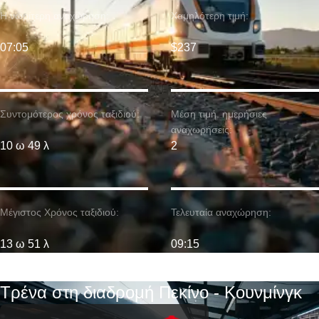
Η νωρίτερη αναχώρηση:
Χαμηλότερη τιμή:
07:05
$237
Συντομότερος χρόνος ταξιδιού:
Μέση τιμή. ημερήσιες
αναχωρήσεις:
10 ω 49 λ
2
Μέγιστος Χρόνος ταξιδιού:
Τελευταία αναχώρηση:
13 ω 51 λ
09:15
Τρένα στη διαδρομή Πεκίνο - Κουνμίνγκ