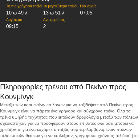
Το πιο γρήγορο ταξίδι
Το μεγαλύτερο ταξίδι
Πιο νωρίς
10 ω 49 λ
13 ω 51 λ
07:05
Αργότερο
Αναχωρήσεις
09:15
2
Πληροφορίες τρένου από Πεκίνο προς
Κουνμίνγκ
Μεταξύ των κορυφαίων επιλογών για να ταξιδέψετε από Πεκίνο προς
Κουνμίνγκ είναι να πάρετε ένα γρήγορο και σύγχρονο τρένο. Όλα τα
τρένα υψηλής ταχύτητας που εκτελούν δρομολόγια μεταξύ των πόλεων
σχεδιάστηκαν για να προσφέρουν στους επιβάτες όλα όσα μπορεί να
χρειάζονται για ένα ευχάριστο ταξίδι, συμπεριλαμβανομένων πολλών
ταξιδιωτικών θέσεων για να επιλέξουν, γρήγορους χρόνους ταξιδιού (το