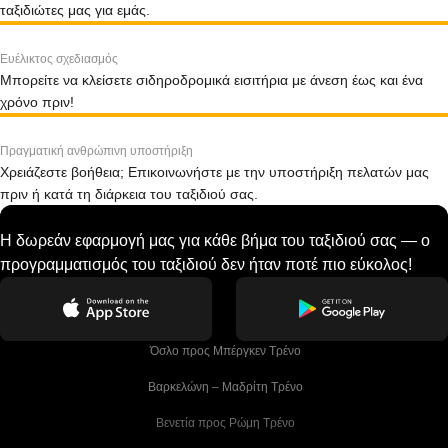
ταξιδιώτες μας για εμάς.
Ευέλικτος σχεδιασμός
Μπορείτε να κλείσετε σιδηροδρομικά εισιτήρια με άνεση έως και ένα
χρόνο πριν!
Πραγματική ανθρώπινη υποστήριξη
Χρειάζεστε βοήθεια; Επικοινωνήστε με την υποστήριξη πελατών μας
πριν ή κατά τη διάρκεια του ταξιδιού σας.
Η δωρεάν εφαρμογή μας για κάθε βήμα του ταξιδιού σας — ο
προγραμματισμός του ταξιδιού δεν ήταν ποτέ πιο εύκολος!
 Όσλο προς Μπέργκεν Tρένο
 Βαρκελώνη – Μαδρίτη Tρένο
 Βενετία προς Ρώμη Τρένο