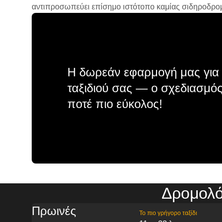
αντιπροσωπεύει επίσημο ιστότοπο καμίας σιδηροδρομικ
Η δωρεάν εφαρμογή μας για 
ταξιδιού σας — ο σχεδιασμός
ποτέ πιο εύκολος!
Δρομολό
Πρωινές
Το πιο γρήγορο ταξίδι