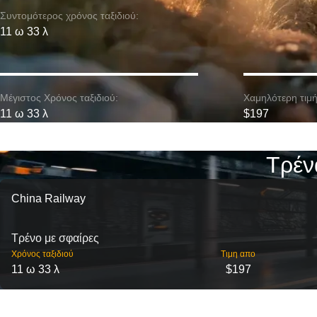
Συντομότερος χρόνος ταξιδιού:
11 ω 33 λ
Μέγιστος Χρόνος ταξιδιού:
Χαμηλότερη τιμή
11 ω 33 λ
$197
Τρέν
China Railway
Τρένο με σφαίρες
Χρόνος ταξιδιού
Τιμη απο
11 ω 33 λ
$197