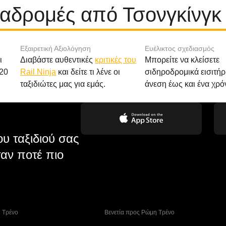
ιαδρομές από Τσονγκίνγκ
Εξαιρετική Αξιολόγηση
Ευέλικτος σχεδιασμός
ι
Διαβάστε αυθεντικές
κριτικές του
Μπορείτε να κλείσετε
20
Rail Ninja
και δείτε τι λένε οι
σιδηροδρομικά εισιτήρ
ταξιδιώτες μας για εμάς.
άνεση έως και ένα χρό
υ ταξιδιού σας
αν ποτέ πιο
η Tρένο
 Βενετία προς Ρώμη Τρένο