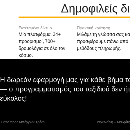
Δημοφιλείς δ
Εκτεταμένο δίκτυο
Πρακτική κράτηση
Μία πλατφόρμα, 34+
Μιλάμε τη γλώσσα σας κα
προορισμοί, 700+
προσφέρουμε πάνω από 
δρομολόγια σε όλο τον
μεθόδους πληρωμής.
κόσμο.
Η δωρεάν εφαρμογή μας για κάθε βήμα το
— ο προγραμματισμός του ταξιδιού δεν ήτ
εύκολος!
 Όσλο προς Μπέργκεν Tρένο
 Βαρκελώνη – Μαδρίτ