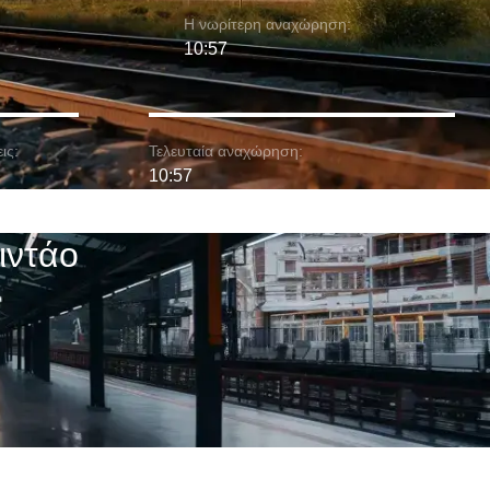
Η νωρίτερη αναχώρηση:
10:57
ις:
Τελευταία αναχώρηση:
10:57
ιντάο