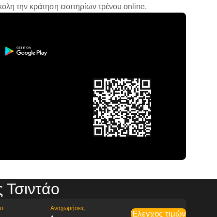
ολη την κράτηση εισιτηρίων τρένου online.
 Τσιντάο
ρο
Αναχωρήσεις
Έλεγχος τιμών