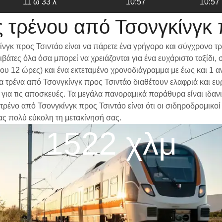
11 ω 33 λ
10:57
10:57
 τρένου από Τσονγκίνγκ 
νγκ προς Τσιντάο είναι να πάρετε ένα γρήγορο και σύγχρονο τ
βάτες όλα όσα μπορεί να χρειάζονται για ένα ευχάριστο ταξίδ
ίπου 12 ώρες) και ένα εκτεταμένο χρονοδιάγραμμα με έως και 1
 Τα τρένα από Τσονγκίνγκ προς Τσιντάο διαθέτουν ελαφριά και ε
α τις αποσκευές. Τα μεγάλα πανοραμικά παράθυρα είναι ιδανικά
τρένο από Τσονγκίνγκ προς Τσιντάο είναι ότι οι σιδηροδρομικοί
ας πολύ εύκολη τη μετακίνησή σας.
1522 χλμ