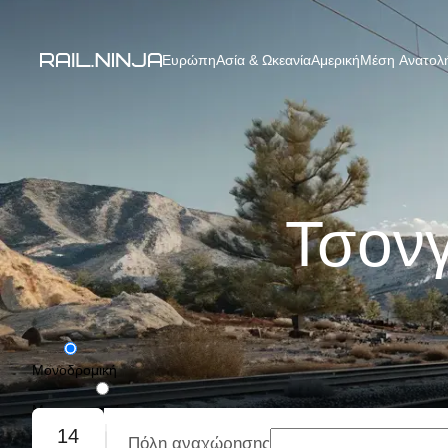
Ευρώπη
Ασία & Ωκεανία
Αμερική
Μέση Ανατολή
Τσονγ
Μονοδρομική
Με επιστροφή
14
Πόλη αναχώρησης