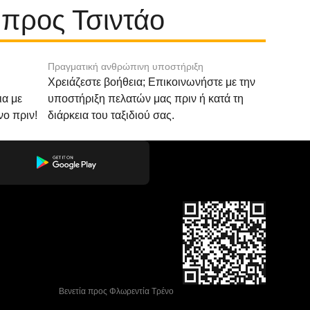
 προς Τσιντάο
Πραγματική ανθρώπινη υποστήριξη
Χρειάζεστε βοήθεια; Επικοινωνήστε με την
ια με
υποστήριξη πελατών μας πριν ή κατά τη
νο πριν!
διάρκεια του ταξιδιού σας.
 Βενετία προς Φλωρεντία Τρένο