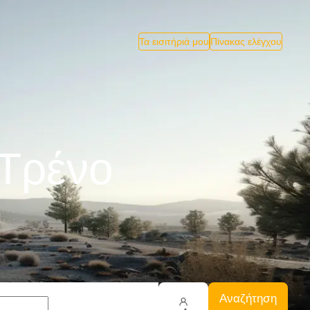
Τα εισιτήριά μου
Πίνακας ελέγχου
 Tρένο
Αναζήτηση