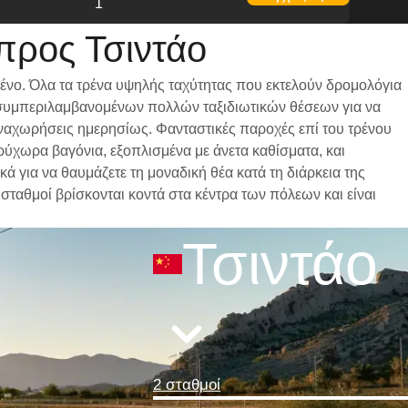
1
προς Τσιντάο
ρένο. Όλα τα τρένα υψηλής ταχύτητας που εκτελούν δρομολόγια
ι, συμπεριλαμβανομένων πολλών ταξιδιωτικών θέσεων για να
 αναχωρήσεις ημερησίως. Φανταστικές παροχές επί του τρένου
υρύχωρα βαγόνια, εξοπλισμένα με άνετα καθίσματα, και
 για να θαυμάζετε τη μοναδική θέα κατά τη διάρκεια της
 σταθμοί βρίσκονται κοντά στα κέντρα των πόλεων και είναι
Τσιντάο
2 σταθμοί