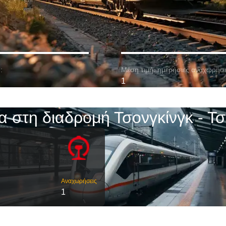
:
Μέση τιμή. ημερήσιες αναχωρήσε
1
α στη διαδρομή Τσονγκίνγκ - Τσ
Αναχωρήσεις
1