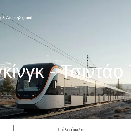
 & Αφρική
Σχετικά
κίνγκ - Τσιντάο
Πόλη άφιξης