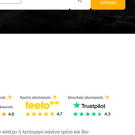
×
1
τρένων
ογή
Άριστη αξιολόγηση
Σπουδαία αξιολόγηση
κατέχει ή λειτουργεί κανένα τρένο και δεν