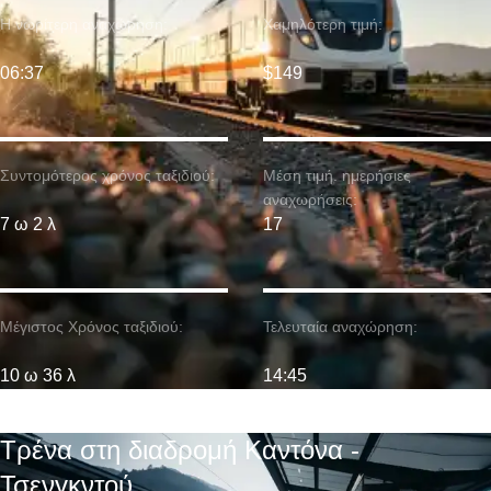
Η νωρίτερη αναχώρηση:
Χαμηλότερη τιμή:
06:37
$149
Συντομότερος χρόνος ταξιδιού:
Μέση τιμή. ημερήσιες
αναχωρήσεις:
7 ω 2 λ
17
Μέγιστος Χρόνος ταξιδιού:
Τελευταία αναχώρηση:
10 ω 36 λ
14:45
Τρένα στη διαδρομή Καντόνα -
Τσενγκντού