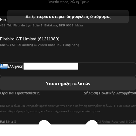
 Βενετία προς Ρώμη Τρένο
 Βενετία προς Φλωρεντία Τρένο
Δείξε περισσότερες δημοφιλείς διαδρομές
Firebird GT Limited (OC 1451)
 Βιέννη προς Σάλτσμπουργκ Τρένα
432, Triq Fleur de Lys, Suite 1, Birkirkara, BKR 9061, Malta
 Βουδαπέστη προς Μπρατισλάβα Τρένα
Firebird GT Limited (61211989)
Unit G 15/F Tal Building 49 Austin Road, KL, Hong Kong
 Βουδαπέστη προς Πράγα Tρένο
 Βουδαπέστη – Βιέννη Tρένο
ελληνική
 Γκουανγκτζού προς Σεούλ Τρένα
 Ελσίνκι προς Ροβανιέμι Τρένο
Υποστήριξη πελατών
 Κοΐμπρα προς Πόρτο Τρένα
Όροι και Προϋποθέσεις
Δήλωση Πολιτικής Απορρήτου
 Κοΐμπρα – Λισαβόνα Τρένο
Rail Ninja είναι μια υπηρεσία κρατήσεων για την online κράτηση εισιτηρίων τρένων. Η Rail Ninja δεν
 Λισαβόνα προς Λάγος Tρένο
είναι σιδηροδρομικός φορέας και δεν κατέχει ούτε λειτουργεί κανένα τρένο.
Rail Ninja ®
All Rights Reserved © 2026
 Λισαβόνα προς Μαδρίτη Τρένα
 Λισαβόνα – Αλμπουφέιρα Τρένο