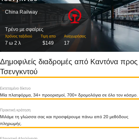
China Railway
Τρένο με σφαίρες
Χρόνος ταξιδιού
Τιμη απο
Αναχωρήσεις
7 ω 2 λ
$149
17
Δημοφιλείς διαδρομές από Καντόνα προς
Τσενγκντού
Εκτεταμένο δίκτυο
Μία πλατφόρμα, 34+ προορισμοί, 700+ δρομολόγια σε όλο τον κόσμο.
Πρακτική κράτηση
Μιλάμε τη γλώσσα σας και προσφέρουμε πάνω από 20 μεθόδους
πληρωμής.
Εξαιρετική Αξιολόγηση