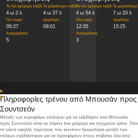
Το πιο γρήγορο ταξίδι
Το μεγαλύτερο ταξίδι
Το πιο γρήγορο ταξίδι
Το μεγαλύτερο 
4 ω 2 λ
4 ω 37 λ
4 ω 54 λ
7 ω 20 λ
Πιο νωρίς
Αργότερο
Πιο νωρίς
Αργότερο
05:37
08:01
12:35
15:25
Αναχωρήσεις
Αναχωρήσεις
5
3
1
Πληροφορίες τρένου από Μπουσάν προς
2
Σουντσεόν
Μεταξύ των κορυφαίων επιλογών για να ταξιδέψετε από Μπουσάν
προς Σουντσεόν είναι να πάρετε ένα γρήγορο και σύγχρονο τρένο. Όλα
τα τρένα υψηλής ταχύτητας που εκτελούν δρομολόγια μεταξύ των
πόλεων σχεδιάστηκαν για να προσφέρουν στους επιβάτες όλα όσα