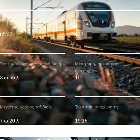
Η νωρίτερη αναχώρηση:
Χαμηλότερη τιμή:
05:37
$22
Συντομότερος χρόνος ταξιδιού:
Μέση τιμή. ημερήσιες
αναχωρήσεις:
3 ω 56 λ
10
Μέγιστος Χρόνος ταξιδιού:
Τελευταία αναχώρηση:
7 ω 20 λ
19:16