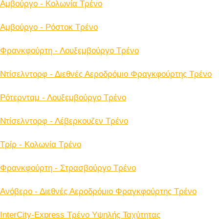
Αμβούργο - Κολωνία Tρένο
Αμβούργο - Ρόστοκ Tρένο
Φρανκφούρτη - Λουξεμβούργο Tρένο
Ντίσελντορφ - Διεθνές Αεροδρόμιο Φραγκφούρτης Tρένο
Ρότερνταμ - Λουξεμβούργο Tρένο
Ντίσελντορφ - Λέβερκουζεν Tρένο
Τρίρ - Κολωνία Tρένο
Φρανκφούρτη - Στρασβούργο Tρένο
Ανόβερο - Διεθνές Αεροδρόμιο Φραγκφούρτης Tρένο
InterCity-Express Τρένο Υψηλής Ταχύτητας