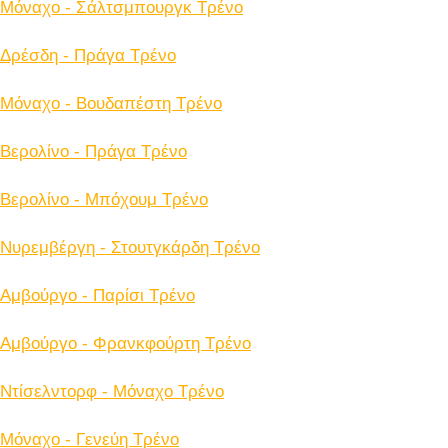
Μόναχο - Σάλτσμπουργκ Tρένο
Δρέσδη - Πράγα Tρένο
Μόναχο - Βουδαπέστη Tρένο
Βερολίνο - Πράγα Tρένο
Βερολίνο - Μπόχουμ Tρένο
Νυρεμβέργη - Στουτγκάρδη Tρένο
Αμβούργο - Παρίσι Tρένο
Αμβούργο - Φρανκφούρτη Tρένο
Ντίσελντορφ - Μόναχο Tρένο
Μόναχο - Γενεύη Tρένο