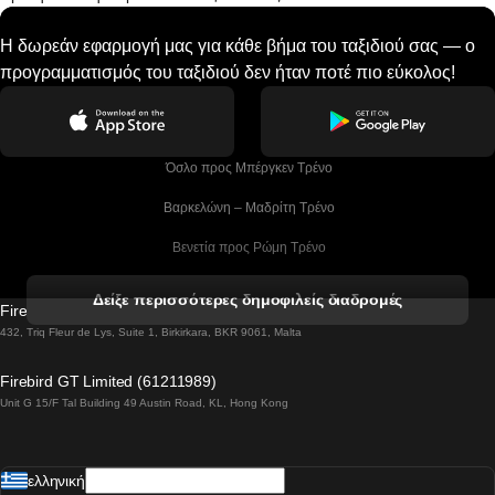
Η δωρεάν εφαρμογή μας για κάθε βήμα του ταξιδιού σας — ο
προγραμματισμός του ταξιδιού δεν ήταν ποτέ πιο εύκολος!
 Όσλο προς Μπέργκεν Tρένο
 Βαρκελώνη – Μαδρίτη Tρένο
 Βενετία προς Ρώμη Τρένο
 Βενετία προς Φλωρεντία Τρένο
Δείξε περισσότερες δημοφιλείς διαδρομές
Firebird GT Limited (OC 1451)
 Βιέννη προς Σάλτσμπουργκ Τρένα
432, Triq Fleur de Lys, Suite 1, Birkirkara, BKR 9061, Malta
 Βουδαπέστη προς Μπρατισλάβα Τρένα
Firebird GT Limited (61211989)
Unit G 15/F Tal Building 49 Austin Road, KL, Hong Kong
 Βουδαπέστη προς Πράγα Tρένο
 Βουδαπέστη – Βιέννη Tρένο
ελληνική
 Γκουανγκτζού προς Σεούλ Τρένα