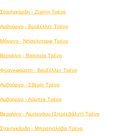
Στουτγκάρδη - Ζυρίχη Tρένο
Αμβούργο - Βρυξέλλες Tρένο
Μόναχο - Ντίσελντορφ Tρένο
Βερολίνο - Βασιλεία Tρένο
Φρανκφούρτη - Βρυξέλλες Tρένο
Αμβούργο - Σβερίν Tρένο
Αμβούργο - Λύμπεκ Tρένο
Βερολίνο - Λίμπενάου (Σπρεεβάλντ) Tρένο
Στουτγκάρδη - Μπρατισλάβα Tρένο