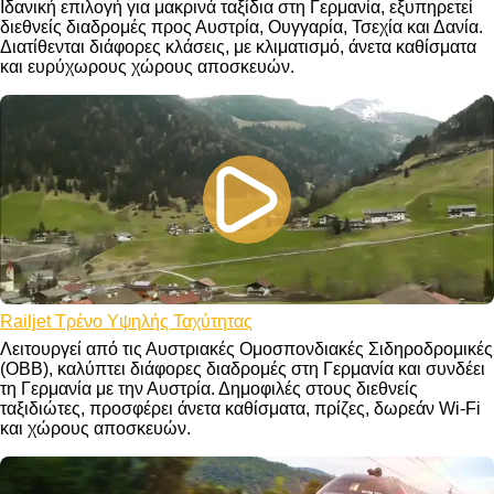
Ιδανική επιλογή για μακρινά ταξίδια στη Γερμανία, εξυπηρετεί
διεθνείς διαδρομές προς Αυστρία, Ουγγαρία, Τσεχία και Δανία.
Διατίθενται διάφορες κλάσεις, με κλιματισμό, άνετα καθίσματα
και ευρύχωρους χώρους αποσκευών.
Railjet Τρένο Υψηλής Ταχύτητας
Λειτουργεί από τις Αυστριακές Ομοσπονδιακές Σιδηροδρομικές
(OBB), καλύπτει διάφορες διαδρομές στη Γερμανία και συνδέει
τη Γερμανία με την Αυστρία. Δημοφιλές στους διεθνείς
ταξιδιώτες, προσφέρει άνετα καθίσματα, πρίζες, δωρεάν Wi-Fi
και χώρους αποσκευών.