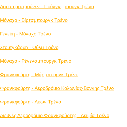
Λαουτερμπρούνεν - Γιούνγκφραουγκ Tρένο
Μόναχο - Βίρτσμπουργκ Tρένο
Γενεύη - Μόναχο Tρένο
Στουτγκάρδη - Ούλμ Tρένο
Μόναχο - Ρέγενσμπουργκ Tρένο
Φρανκφούρτη - Μάρμπουργκ Tρένο
Φρανκφούρτη - Αεροδρόμιο Κολωνίας-Βοννης Tρένο
Φρανκφούρτη - Λυών Tρένο
Διεθνές Αεροδρόμιο Φραγκφούρτης - Λειψία Tρένο