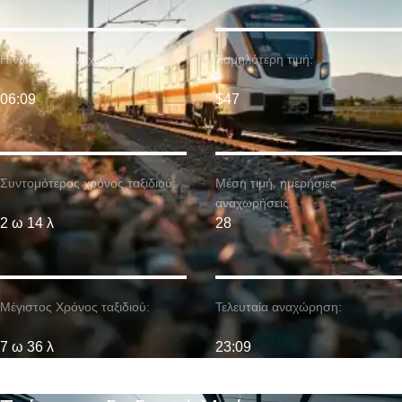
Η νωρίτερη αναχώρηση:
Χαμηλότερη τιμή:
06:09
$47
Συντομότερος χρόνος ταξιδιού:
Μέση τιμή. ημερήσιες
αναχωρήσεις:
2 ω 14 λ
28
Μέγιστος Χρόνος ταξιδιού:
Τελευταία αναχώρηση:
7 ω 36 λ
23:09