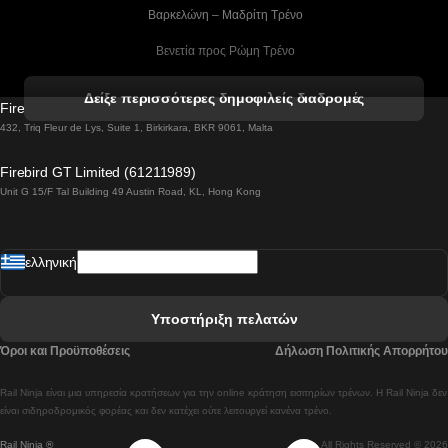
 Βαρκελώνη – Μαδρίτη Tρένο
 Βενετία προς Ρώμη Τρένο
 Βενετία προς Φλωρεντία Τρένο
Δείξε περισσότερες δημοφιλείς διαδρομές
Firebird GT Limited (OC 1451)
 Βιέννη προς Σάλτσμπουργκ Τρένα
432, Triq Fleur de Lys, Suite 1, Birkirkara, BKR 9061, Malta
 Βουδαπέστη προς Μπρατισλάβα Τρένα
Firebird GT Limited (61211989)
Unit G 15/F Tal Building 49 Austin Road, KL, Hong Kong
 Βουδαπέστη προς Πράγα Tρένο
 Βουδαπέστη – Βιέννη Tρένο
ελληνική
 Γκουανγκτζού προς Σεούλ Τρένα
 Ελσίνκι προς Ροβανιέμι Τρένο
Υποστήριξη πελατών
 Κοΐμπρα προς Πόρτο Τρένα
Όροι και Προϋποθέσεις
Δήλωση Πολιτικής Απορρήτου
 Κοΐμπρα – Λισαβόνα Τρένο
Rail Ninja είναι μια υπηρεσία κρατήσεων για την online κράτηση εισιτηρίων τρένων. Η Rail Ninja δεν
 Λισαβόνα προς Λάγος Tρένο
είναι σιδηροδρομικός φορέας και δεν κατέχει ούτε λειτουργεί κανένα τρένο.
Rail Ninja ®
All Rights Reserved © 2026
 Λισαβόνα προς Μαδρίτη Τρένα