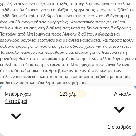
χρειάζονται για ένα ευχάριστο ταξίδι, συμπεριλαμβανομένων πολλών
ταξιδιωτικών θέσεων για να επιλέξουν, γρήγορους χρόνους ταξιδιού (το
ταξίδι διαρκεί περίπου 3 ώρες) και ένα εκτεταμένο χρονοδιάγραμμα με
έως και 28 αναχωρήσεις ημερησίως. Φανταστικές παροχές επί του
τρένου είναι επίσης στη διάθεσή σας κατά τη διάρκεια της διαδρομής.
Τα τρένα από Μπέρμιγχαμ προς Λίνκολν διαθέτουν ελαφριά και
ευρύχωρα βαγόνια, εξοπλισμένα με άνετα καθίσματα, και προσφέρουν
άφθονο χώρο για τα πόδια και γενναιόδωρο χώρο για τις αποσκευές.
Τα μεγάλα πανοραμικά παράθυρα είναι ιδανικά για να θαυμάζετε τη
μοναδική θέα κατά τη διάρκεια της διαδρομής. Ένας άλλος λόγος για να
επιλέξετε μια διαδρομή με τρένο από Μπέρμιγχαμ προς Λίνκολν είναι
ότι οι σιδηροδρομικοί σταθμοί βρίσκονται κοντά στα κέντρα των
πόλεων και είναι εύκολα προσβάσιμοι με τα μέσα μαζικής μεταφοράς,
καθιστώντας πολύ εύκολη τη μετακίνησή σας.
Μπέρμιγχαμ
123 χλμ
Λίνκολν
4 σταθμοί
1 σταθμός