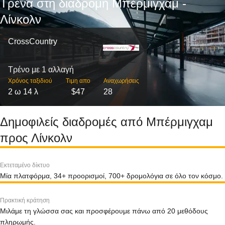
Τρένα στη διαδρομή Μπέρμιγχαμ -
Λίνκολν
CrossCountry
Τρένο με 1 αλλαγή
Χρόνος ταξιδιού
Τιμη απο
Αναχωρήσεις
2 ω 14 λ
$47
28
Δημοφιλείς διαδρομές από Μπέρμιγχαμ
προς Λίνκολν
Εκτεταμένο δίκτυο
Μία πλατφόρμα, 34+ προορισμοί, 700+ δρομολόγια σε όλο τον κόσμο.
Πρακτική κράτηση
Μιλάμε τη γλώσσα σας και προσφέρουμε πάνω από 20 μεθόδους
πληρωμής.