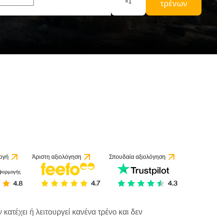
×
1
τρένων
ογή
Άριστη αξιολόγηση
Σπουδαία αξιολόγηση
κατέχει ή λειτουργεί κανένα τρένο και δεν