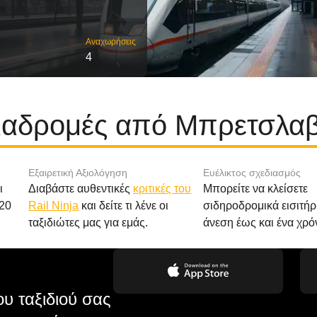
Αναχωρήσεις
4
διαδρομές από Μπρετσλαβ
Εξαιρετική Αξιολόγηση
Ευέλικτος σχεδιασμός
ι
Διαβάστε αυθεντικές
κριτικές του
Μπορείτε να κλείσετε
20
Rail Ninja
και δείτε τι λένε οι
σιδηροδρομικά εισιτήρ
ταξιδιώτες μας για εμάς.
άνεση έως και ένα χρό
υ ταξιδιού σας