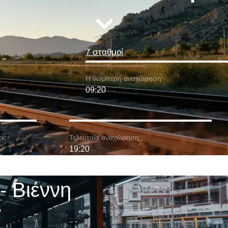
7 σταθμοί
Η νωρίτερη αναχώρηση:
09:20
ις:
Τελευταία αναχώρηση:
19:20
- Βιέννη