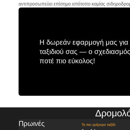
αντιπροσωπεύει επίσημο ιστότοπο καμίας σιδηροδρομικ
Η δωρεάν εφαρμογή μας για 
ταξιδιού σας — ο σχεδιασμός
ποτέ πιο εύκολος!
Δρομολό
Πρωινές
Το πιο γρήγορο ταξίδι