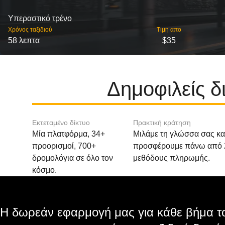
Υπεραστικό τρένο
Χρόνος ταξιδιού
Τιμη απο
58 λεπτα
$35
Δημοφιλείς 
Εκτεταμένο δίκτυο
Πρακτική κράτηση
Μία πλατφόρμα, 34+
Μιλάμε τη γλώσσα σας κα
προορισμοί, 700+
προσφέρουμε πάνω από 
δρομολόγια σε όλο τον
μεθόδους πληρωμής.
κόσμο.
Η δωρεάν εφαρμογή μας για κάθε βήμα το