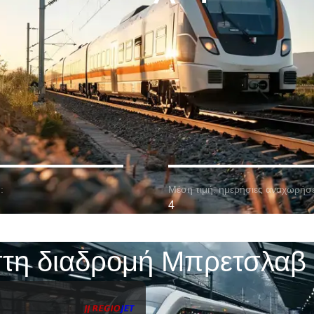
:
Μέση τιμή. ημερήσιες αναχωρήσε
4
τη διαδρομή Μπρετσλαβ 