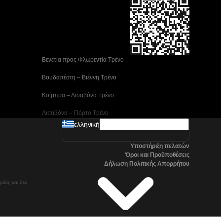
 Βενετία προς Φλωρεντία Τρένο
 Βουδαπέστη – Βιέννη Tρένο
 Κοΐμπρα – Λισαβόνα Τρένο
 Λισαβόνα – Πόρτο Tρένο
ελληνική
 Μαδρίτη προς Αλικάντε Τρένα
Υποστήριξη πελατών
 Νάπολη προς Ρώμη Τρένα
Όροι και Προϋποθέσεις
Δήλωση Πολιτικής Απορρήτου
 Στοκχόλμη προς Γκέτεμποργκ Τρένα
ρέας και δεν
 Τρένα Τσανγκγουόν προς Σεούλ
Όσλο προς Στοκχόλμη Τρένα μεγάλης ταχύτητας
Βαλένθια – Μαδρίτη Τρένο