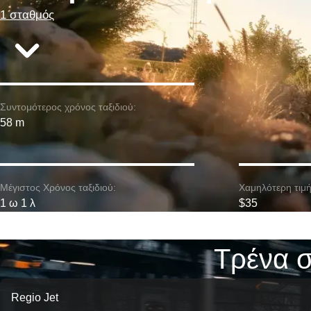
1 σταθμός
Συντομότερος χρόνος ταξιδιού:
58 m
Μέγιστος Χρόνος ταξιδιού:
Χαμηλότερη τιμή
1 ω 1 λ
$35
Τρένα σ
Regio Jet