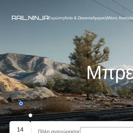
Ευρώπη
Ασία & Ωκεανία
Αμερική
Μέση Ανατολή
Μπρε
Μονοδρομική
Με επιστροφή
14
Πόλη αναχώρησης