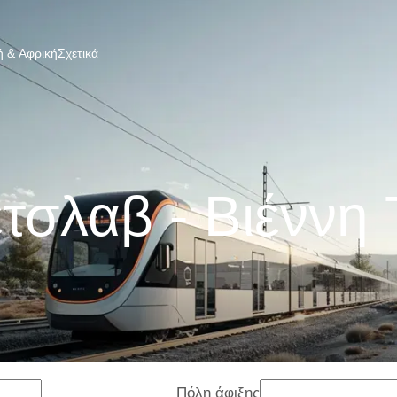
 & Αφρική
Σχετικά
τσλαβ - Βιέννη 
Πόλη άφιξης