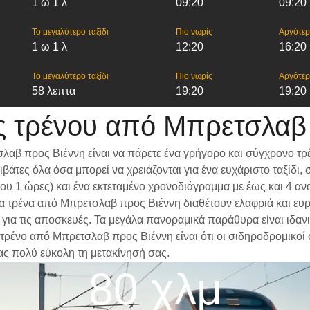
1 ω 1 λ
09:20
09:20
Το μεγαλύτερο ταξίδι
Πιο νωρίς
Αργότε
1 ω 1 λ
12:20
16:20
Το μεγαλύτερο ταξίδι
Πιο νωρίς
Αργότε
58 λεπτα
19:20
19:20
 τρένου από Μπρετσλαβ
λαβ προς Βιέννη είναι να πάρετε ένα γρήγορο και σύγχρονο τρ
βάτες όλα όσα μπορεί να χρειάζονται για ένα ευχάριστο ταξίδ
ίπου 1 ώρες) και ένα εκτεταμένο χρονοδιάγραμμα με έως και 4 
 Τα τρένα από Μπρετσλαβ προς Βιέννη διαθέτουν ελαφριά και ευ
α τις αποσκευές. Τα μεγάλα πανοραμικά παράθυρα είναι ιδανικά
 τρένο από Μπρετσλαβ προς Βιέννη είναι ότι οι σιδηροδρομικοί 
ας πολύ εύκολη τη μετακίνησή σας.
80 χλμ