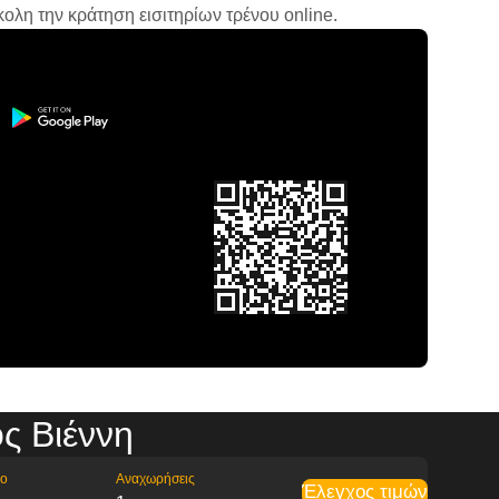
ολη την κράτηση εισιτηρίων τρένου online.
ς Βιέννη
ρο
Αναχωρήσεις
Έλεγχος τιμών