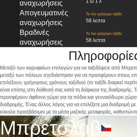
1 ω 1 λ
αναχωρήσεις
Απογευματινές
Το πιο γρήγορο ταξίδι
58 λεπτα
αναχωρήσεις
Βραδινές
Το πιο γρήγορο ταξίδι
58 λεπτα
αναχωρήσεις
Πληροφορίες
Μεταξύ των κορυφαίων επιλογών για να ταξιδέψετε από Μπρετσ
μεταξύ των πόλεων σχεδιάστηκαν για να προσφέρουν στους επι
επιλέξουν, γρήγορους χρόνους ταξιδιού (το ταξίδι διαρκεί περ
είναι επίσης στη διάθεσή σας κατά τη διάρκεια της διαδρομής.
προσφέρουν άφθονο χώρο για τα πόδια και γενναιόδωρο χώρο γι
διαδρομής. Ένας άλλος λόγος για να επιλέξετε μια διαδρομή με
εύκολα προσβάσιμοι με τα μέσα μαζικής μεταφοράς, καθιστώντ
Μπρετσλαβ