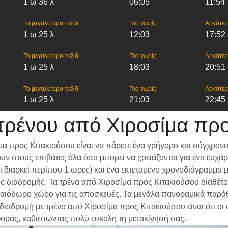
1 ω 36 λ
06:05
11:54
Το μεγαλύτερο ταξίδι
Πιο νωρίς
Αργότε
1 ω 25 λ
12:03
17:52
Το μεγαλύτερο ταξίδι
Πιο νωρίς
Αργότε
1 ω 25 λ
18:03
20:51
Το μεγαλύτερο ταξίδι
Πιο νωρίς
Αργότε
1 ω 25 λ
21:03
22:45
τρένου από Χιροσίμα προ
α προς Κιτακιούσου είναι να πάρετε ένα γρήγορο και σύγχρονο
ν στους επιβάτες όλα όσα μπορεί να χρειάζονται για ένα ευχά
ίδι διαρκεί περίπου 1 ώρες) και ένα εκτεταμένο χρονοδιάγραμμ
 της διαδρομής. Τα τρένα από Χιροσίμα προς Κιτακιούσου διαθέτ
αιόδωρο χώρο για τις αποσκευές. Τα μεγάλα πανοραμικά παράθυρ
 διαδρομή με τρένο από Χιροσίμα προς Κιτακιούσου είναι ότι οι
φοράς, καθιστώντας πολύ εύκολη τη μετακίνησή σας.