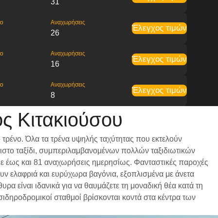
31
ρο
Αναχωρήσεις
Έλεγχος τιμών
26
ρο
Αναχωρήσεις
Έλεγχος τιμών
16
ρο
Αναχωρήσεις
Έλεγχος τιμών
8
ς Κιτακιούσου
 τρένο. Όλα τα τρένα υψηλής ταχύτητας που εκτελούν
ριστο ταξίδι, συμπεριλαμβανομένων πολλών ταξιδιωτικών
α με έως και 81 αναχωρήσεις ημερησίως. Φανταστικές παροχές
ουν ελαφριά και ευρύχωρα βαγόνια, εξοπλισμένα με άνετα
α είναι ιδανικά για να θαυμάζετε τη μοναδική θέα κατά τη
 σιδηροδρομικοί σταθμοί βρίσκονται κοντά στα κέντρα των