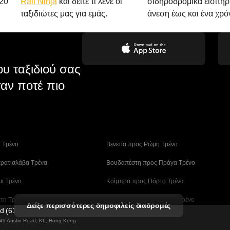
20
Rail Ninja
και δείτε τι λένε οι
σιδηροδρομικά εισιτήρ
ταξιδιώτες μας για εμάς.
άνεση έως και ένα χρό
υ ταξιδιού σας
αν ποτέ πιο
η Tρένο
 Βενετία προς Ρώμη Τρένο
ρατισλάβα Τρένα
 Βουδαπέστη προς Πράγα Tρένο
μι Τρένο
 Κοΐμπρα προς Πόρτο Τρένα
ίτη Τρένα
 Λισαβόνα – Αλμπουφέιρα Τρένο
Δείξε περισσότερες δημοφιλείς διαδρομές
ed (61211989)
ο Tρένο
 Μάλαγα προς Βαρκελώνη Τρένα
g 49 Austin Road, KL, Hong Kong