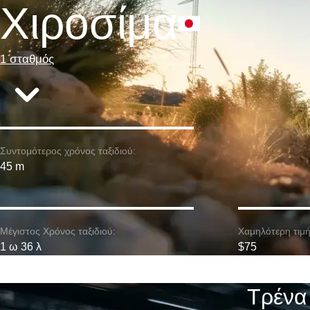
Χιροσίμα
1 σταθμός
Συντομότερος χρόνος ταξιδιού:
45 m
Μέγιστος Χρόνος ταξιδιού:
Χαμηλότερη τιμή
1 ω 36 λ
$75
Τρένα