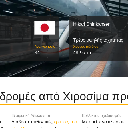
Hikari Shinkansen
Τρένο υψηλής ταχύτητας
Αναχωρήσεις
Χρόνος ταξιδιού
34
48 λεπτα
αδρομές από Χιροσίμα πρ
Εξαιρετική Αξιολόγηση
Ευέλικτος σχεδιασμός
ι
Διαβάστε αυθεντικές
κριτικές του
Μπορείτε να κλείσετε