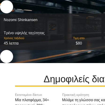
Nozomi Shinkansen
Τρένο υψηλής ταχύτητας
Χρόνος ταξιδιού
Τιμη απο
45 λεπτα
$80
Δημοφιλείς δι
Εκτεταμένο δίκτυο
Πρακτική κράτηση
Μία πλατφόρμα, 34+
Μιλάμε τη γλώσσα σας κα