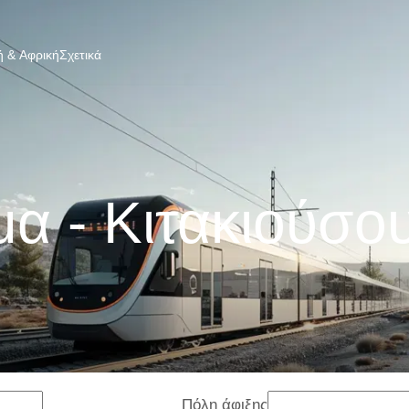
 & Αφρική
Σχετικά
μα - Κιτακιούσο
Πόλη άφιξης