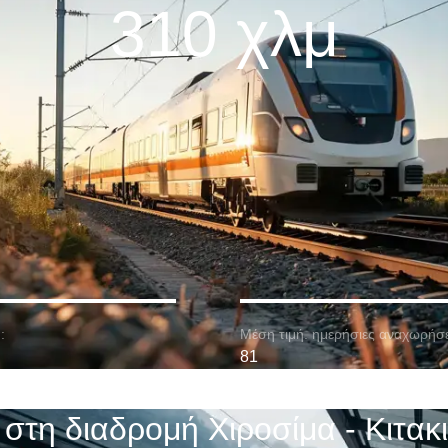
310 χλμ
:
Μέση τιμή. ημερήσιες αναχωρήσε
81
 στη διαδρομή Χιροσίμα - Κιτακ