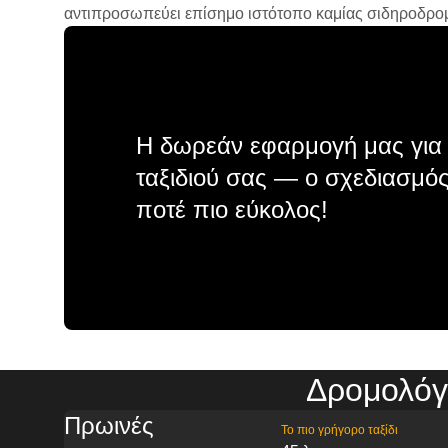
αντιπροσωπεύει επίσημο ιστότοπο καμίας σιδηροδρομικ
Η δωρεάν εφαρμογή μας για 
ταξιδιού σας — ο σχεδιασμός
ποτέ πιο εύκολος!
Δρομολόγ
Πρωινές
Το πιο γρήγορο ταξίδι