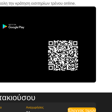
ολη την κράτηση εισιτηρίων τρένου online.
τακιούσου
ρο
Αναχωρήσεις
Έλεγχος τιμών