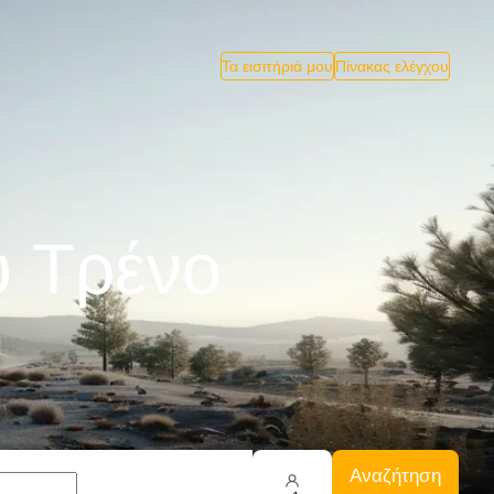
Τα εισιτήριά μου
Πίνακας ελέγχου
υ Tρένο
Αναζήτηση