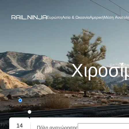
Ευρώπη
Ασία & Ωκεανία
Αμερική
Μέση Ανατολή
Χιροσί
Μονοδρομική
Με επιστροφή
14
Πόλη αναχώρησης