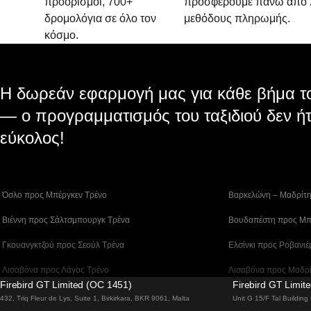
προορισμοί, 700+
προσφέρουμε πάνω από 
δρομολόγια σε όλο τον
μεθόδους πληρωμής.
κόσμο.
Η δωρεάν εφαρμογή μας για κάθε βήμα το
— ο προγραμματισμός του ταξιδιού δεν ήτ
εύκολος!
 Όσλο προς Μπέργκεν Tρένο
 Βαρκελώνη – Μαδρίτ
 Βιέννη προς Σάλτσμπουργκ Τρένα
 Βουδαπέστη προς Μπ
 Γκουανγκτζού προς Σεούλ Τρένα
 Ελσίνκι προς Ροβανιέ
 Λισαβόνα προς Λάγος Tρένο
 Λισαβόνα προς Μαδρ
Firebird GT Limited (OC 1451)
Firebird GT Limit
 Λισαβόνα – Φάρο Τρένο
 Λονδίνο – Εδιμβούργ
432, Triq Fleur de Lys, Suite 1, Birkirkara, BKR 9061, Malta
Unit G 15/F Tal Buildin