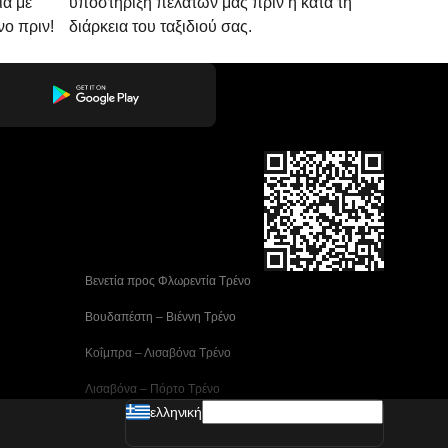
ια με
υποστήριξη πελατών μας πριν ή κατά τη
νο πριν!
διάρκεια του ταξιδιού σας.
 Βενετία προς Φλωρεντία Τρένο
 Βουδαπέστη – Βιέννη Tρένο
 Κοΐμπρα – Λισαβόνα Τρένο
 Λισαβόνα – Πόρτο Tρένο
ελληνική
 Μαδρίτη προς Αλικάντε Τρένα