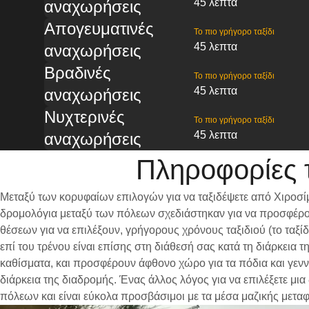
45 λεπτα
αναχωρήσεις
Απογευματινές
Το πιο γρήγορο ταξίδι
45 λεπτα
αναχωρήσεις
Βραδινές
Το πιο γρήγορο ταξίδι
45 λεπτα
αναχωρήσεις
Νυχτερινές
Το πιο γρήγορο ταξίδι
45 λεπτα
αναχωρήσεις
Πληροφορίες 
Μεταξύ των κορυφαίων επιλογών για να ταξιδέψετε από Χιροσίμ
δρομολόγια μεταξύ των πόλεων σχεδιάστηκαν για να προσφέρου
θέσεων για να επιλέξουν, γρήγορους χρόνους ταξιδιού (το ταξ
επί του τρένου είναι επίσης στη διάθεσή σας κατά τη διάρκεια
καθίσματα, και προσφέρουν άφθονο χώρο για τα πόδια και γενν
διάρκεια της διαδρομής. Ένας άλλος λόγος για να επιλέξετε μια
πόλεων και είναι εύκολα προσβάσιμοι με τα μέσα μαζικής μετα