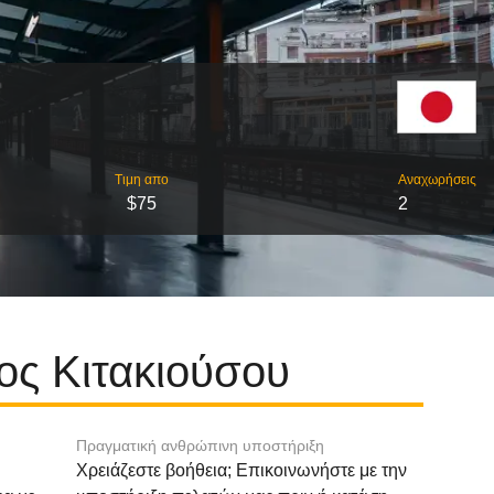
Τιμη απο
Αναχωρήσεις
$75
2
ος Κιτακιούσου
Πραγματική ανθρώπινη υποστήριξη
Χρειάζεστε βοήθεια; Επικοινωνήστε με την