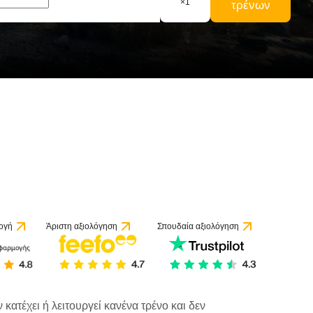
×
1
τρένων
ογή
Άριστη αξιολόγηση
Σπουδαία αξιολόγηση
κατέχει ή λειτουργεί κανένα τρένο και δεν