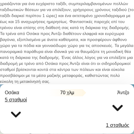
χρειάζονται για ένα ευχάριστο ταξίδι, συμπεριλαμβανομένων πολλών
ταξιδιωτικών θέσεων για να επιλέξουν, γρήγορους χρόνους ταξιδιού (το
ταξίδι διαρκεί περίπου 1 ώρες) και ένα εκτεταμένο χρονοδιάγραμμα με
έως και 15 αναχωρήσεις ημερησίως. Φανταστικές παροχές επί του
τρένου είναι επίσης στη διάθεσή σας κατά τη διάρκεια της διαδρομής.
Τα τρένα από Οσάκα προς Άντζο διαθέτουν ελαφριά και ευρύχωρα
βαγόνια, εξοπλισμένα με άνετα καθίσματα, και προσφέρουν άφθονο
χώρο για τα πόδια και γενναιόδωρο χώρο για τις αποσκευές. Τα μεγάλα
πανοραμικά παράθυρα είναι ιδανικά για να θαυμάζετε τη μοναδική θέα
κατά τη διάρκεια της διαδρομής. Ένας άλλος λόγος για να επιλέξετε μια
διαδρομή με τρένο από Οσάκα προς Άντζο είναι ότι οι σιδηροδρομικοί
σταθμοί βρίσκονται κοντά στα κέντρα των πόλεων και είναι εύκολα
προσβάσιμοι με τα μέσα μαζικής μεταφοράς, καθιστώντας πολύ
εύκολη τη μετακίνησή σας.
Οσάκα
70 χλμ
Άντζο
5 σταθμοί
1 σταθμός