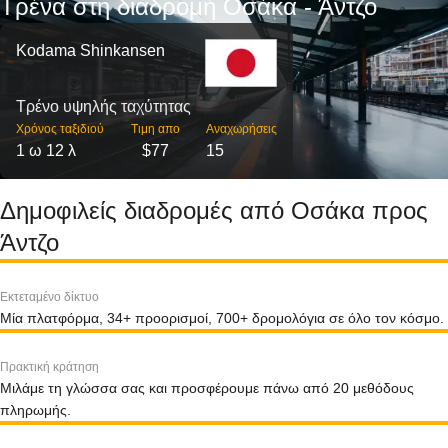
Τρένα στη διαδρομή Οσάκα - Άντζο
Kodama Shinkansen
Τρένο υψηλής ταχύτητας
Χρόνος ταξιδιού
Τιμη απο
Αναχωρήσεις
1 ω 12 λ
$77
15
Δημοφιλείς διαδρομές από Οσάκα προς
Άντζο
Εκτεταμένο δίκτυο
Μία πλατφόρμα, 34+ προορισμοί, 700+ δρομολόγια σε όλο τον κόσμο.
Πρακτική κράτηση
Μιλάμε τη γλώσσα σας και προσφέρουμε πάνω από 20 μεθόδους
πληρωμής.