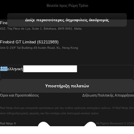
 Βενετία προς Ρώμη Τρένο
 Βενετία προς Φλωρεντία Τρένο
Δείξε περισσότερες δημοφιλείς διαδρομές
Firebird GT Limited (OC 1451)
 Βιέννη προς Σάλτσμπουργκ Τρένα
432, Triq Fleur de Lys, Suite 1, Birkirkara, BKR 9061, Malta
 Βουδαπέστη προς Μπρατισλάβα Τρένα
Firebird GT Limited (61211989)
Unit G 15/F Tal Building 49 Austin Road, KL, Hong Kong
 Βουδαπέστη προς Πράγα Tρένο
 Βουδαπέστη – Βιέννη Tρένο
ελληνική
 Γκουανγκτζού προς Σεούλ Τρένα
 Ελσίνκι προς Ροβανιέμι Τρένο
Υποστήριξη πελατών
 Κοΐμπρα προς Πόρτο Τρένα
Όροι και Προϋποθέσεις
Δήλωση Πολιτικής Απορρήτου
 Κοΐμπρα – Λισαβόνα Τρένο
Rail Ninja είναι μια υπηρεσία κρατήσεων για την online κράτηση εισιτηρίων τρένων. Η Rail Ninja δεν
 Λισαβόνα προς Λάγος Tρένο
είναι σιδηροδρομικός φορέας και δεν κατέχει ούτε λειτουργεί κανένα τρένο.
Rail Ninja ®
All Rights Reserved © 2026
 Λισαβόνα προς Μαδρίτη Τρένα