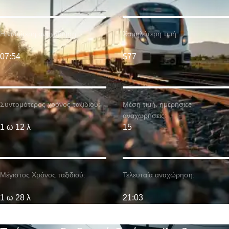
Η νωρίτερη αναχώρηση:
Χαμηλότερη τιμή:
07:54
$77
Συντομότερος χρόνος ταξιδιού:
Μέση τιμή. ημερήσιες
αναχωρήσεις:
1 ω 12 λ
15
Μέγιστος Χρόνος ταξιδιού:
Τελευταία αναχώρηση:
1 ω 28 λ
21:03