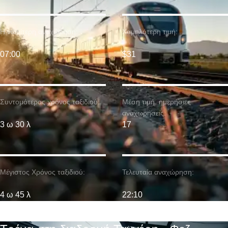
Η νωρίτερη αναχώρηση:
Χαμηλότερη τιμή:
07:00
$31
Συντομότερος χρόνος ταξιδιού:
Μέση τιμή. ημερήσιες
αναχωρήσεις:
3 ω 30 λ
17
Μέγιστος Χρόνος ταξιδιού:
Τελευταία αναχώρηση:
4 ω 45 λ
22:10