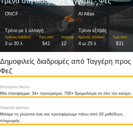
Τρένα στη διαδρομή Ταγγέρη - Φεζ
ONCF
Al Atlas
Τρένο με 1 αλλαγή
Τρένο εξπρές
Χρόνος ταξιδιού
Τιμη απο
Αναχωρήσεις
Χρόνος ταξιδιού
Τιμη απο
3 ω 30 λ
$41
12
4 ω 25 λ
$31
Δημοφιλείς διαδρομές από Ταγγέρη προς
Φεζ
Εκτεταμένο δίκτυο
Μία πλατφόρμα, 34+ προορισμοί, 700+ δρομολόγια σε όλο τον κόσμο.
Πρακτική κράτηση
Μιλάμε τη γλώσσα σας και προσφέρουμε πάνω από 20 μεθόδους
πληρωμής.