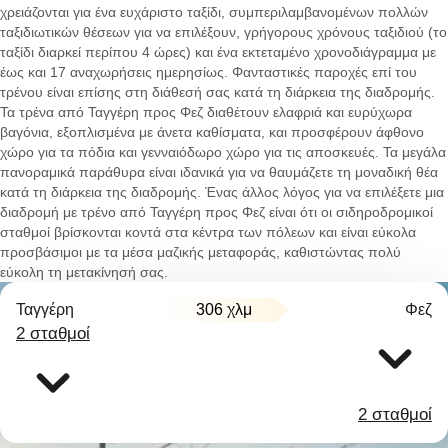
χρειάζονται για ένα ευχάριστο ταξίδι, συμπεριλαμβανομένων πολλών
ταξιδιωτικών θέσεων για να επιλέξουν, γρήγορους χρόνους ταξιδιού (το
ταξίδι διαρκεί περίπου 4 ώρες) και ένα εκτεταμένο χρονοδιάγραμμα με
έως και 17 αναχωρήσεις ημερησίως. Φανταστικές παροχές επί του
τρένου είναι επίσης στη διάθεσή σας κατά τη διάρκεια της διαδρομής.
Τα τρένα από Ταγγέρη προς Φεζ διαθέτουν ελαφριά και ευρύχωρα
βαγόνια, εξοπλισμένα με άνετα καθίσματα, και προσφέρουν άφθονο
χώρο για τα πόδια και γενναιόδωρο χώρο για τις αποσκευές. Τα μεγάλα
πανοραμικά παράθυρα είναι ιδανικά για να θαυμάζετε τη μοναδική θέα
κατά τη διάρκεια της διαδρομής. Ένας άλλος λόγος για να επιλέξετε μια
διαδρομή με τρένο από Ταγγέρη προς Φεζ είναι ότι οι σιδηροδρομικοί
σταθμοί βρίσκονται κοντά στα κέντρα των πόλεων και είναι εύκολα
προσβάσιμοι με τα μέσα μαζικής μεταφοράς, καθιστώντας πολύ
εύκολη τη μετακίνησή σας.
Ταγγέρη
306 χλμ
Φεζ
2 σταθμοί
2 σταθμοί