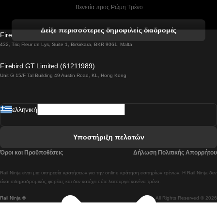
 Βενετία προς Ρώμη Τρένο
 Βενετία προς Φλωρεντία Τρένο
Δείξε περισσότερες δημοφιλείς διαδρομές
Firebird GT Limited (OC 1451)
 Βιέννη προς Σάλτσμπουργκ Τρένα
432, Triq Fleur de Lys, Suite 1, Birkirkara, BKR 9061, Malta
 Βουδαπέστη προς Μπρατισλάβα Τρένα
Firebird GT Limited (61211989)
Unit G 15/F Tal Building 49 Austin Road, KL, Hong Kong
 Βουδαπέστη προς Πράγα Tρένο
 Βουδαπέστη – Βιέννη Tρένο
ελληνική
 Γκουανγκτζού προς Σεούλ Τρένα
 Ελσίνκι προς Ροβανιέμι Τρένο
Υποστήριξη πελατών
 Κοΐμπρα προς Πόρτο Τρένα
Όροι και Προϋποθέσεις
Δήλωση Πολιτικής Απορρήτου
 Κοΐμπρα – Λισαβόνα Τρένο
Rail Ninja είναι μια υπηρεσία κρατήσεων για την online κράτηση εισιτηρίων τρένων. Η Rail Ninja δεν
 Λισαβόνα προς Λάγος Tρένο
είναι σιδηροδρομικός φορέας και δεν κατέχει ούτε λειτουργεί κανένα τρένο.
Rail Ninja ®
All Rights Reserved © 2026
 Λισαβόνα προς Μαδρίτη Τρένα
 Λισαβόνα – Αλμπουφέιρα Τρένο