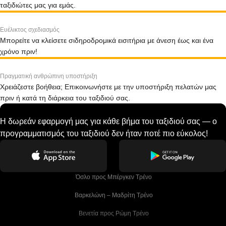
ταξιδιώτες μας για εμάς.
Ευέλικτος σχεδιασμός
Μπορείτε να κλείσετε σιδηροδρομικά εισιτήρια με άνεση έως και ένα
χρόνο πριν!
Πραγματική ανθρώπινη υποστήριξη
Χρειάζεστε βοήθεια; Επικοινωνήστε με την υποστήριξη πελατών μας
πριν ή κατά τη διάρκεια του ταξιδιού σας.
Η δωρεάν εφαρμογή μας για κάθε βήμα του ταξιδιού σας — ο
προγραμματισμός του ταξιδιού δεν ήταν ποτέ πιο εύκολος!
 Όσλο προς Μπέργκεν Tρένο
 Βαρκελώνη – Μαδρίτη Tρένο
 Βενετία προς Ρώμη Τρένο