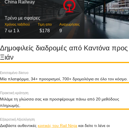
China Railway
Τρένο με σφαίρες
Χρόνος ταξιδιού
Τιμη απο
Αναχωρήσεις
7 ω 1 λ
$178
9
Δημοφιλείς διαδρομές από Καντόνα προς
Ξιάν
Εκτεταμένο δίκτυο
Μία πλατφόρμα, 34+ προορισμοί, 700+ δρομολόγια σε όλο τον κόσμο.
Πρακτική κράτηση
Μιλάμε τη γλώσσα σας και προσφέρουμε πάνω από 20 μεθόδους
πληρωμής.
Εξαιρετική Αξιολόγηση
Διαβάστε αυθεντικές
κριτικές του Rail Ninja
και δείτε τι λένε οι