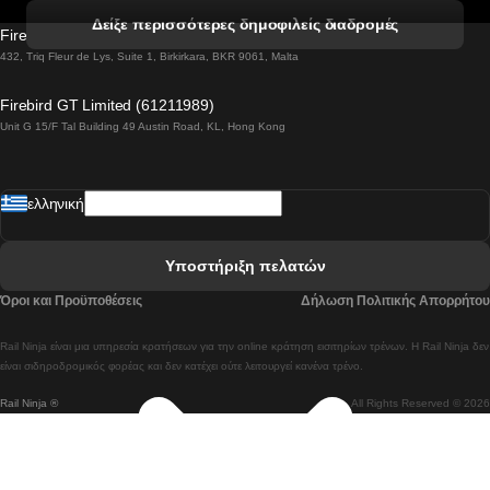
 Βενετία προς Φλωρεντία Τρένο
Δείξε περισσότερες δημοφιλείς διαδρομές
Firebird GT Limited (OC 1451)
 Βιέννη προς Σάλτσμπουργκ Τρένα
432, Triq Fleur de Lys, Suite 1, Birkirkara, BKR 9061, Malta
 Βουδαπέστη προς Μπρατισλάβα Τρένα
Firebird GT Limited (61211989)
Unit G 15/F Tal Building 49 Austin Road, KL, Hong Kong
 Βουδαπέστη προς Πράγα Tρένο
 Βουδαπέστη – Βιέννη Tρένο
ελληνική
 Γκουανγκτζού προς Σεούλ Τρένα
 Ελσίνκι προς Ροβανιέμι Τρένο
Υποστήριξη πελατών
 Κοΐμπρα προς Πόρτο Τρένα
Όροι και Προϋποθέσεις
Δήλωση Πολιτικής Απορρήτου
 Κοΐμπρα – Λισαβόνα Τρένο
Rail Ninja είναι μια υπηρεσία κρατήσεων για την online κράτηση εισιτηρίων τρένων. Η Rail Ninja δεν
 Λισαβόνα προς Λάγος Tρένο
είναι σιδηροδρομικός φορέας και δεν κατέχει ούτε λειτουργεί κανένα τρένο.
Rail Ninja ®
All Rights Reserved © 2026
 Λισαβόνα προς Μαδρίτη Τρένα
 Λισαβόνα – Αλμπουφέιρα Τρένο
 Λισαβόνα – Πόρτο Tρένο