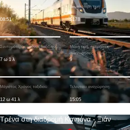
Η νωρίτερη αναχώρηση:
Χαμηλότερη τιμή:
08:51
$178
Συντομότερος χρόνος ταξιδιού:
Μέση τιμή. ημερήσιες
αναχωρήσεις:
7 ω 1 λ
9
Μέγιστος Χρόνος ταξιδιού:
Τελευταία αναχώρηση:
12 ω 41 λ
15:05
Τρένα στη διαδρομή Καντόνα - Ξιάν