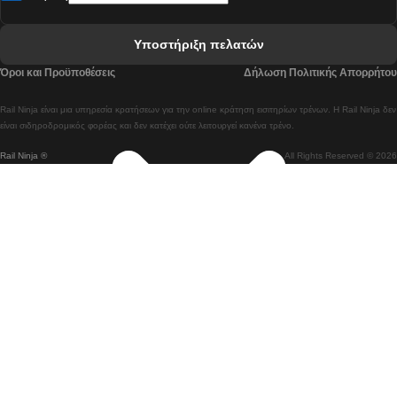
 Ελσίνκι προς Ροβανιέμι Τρένο
Υποστήριξη πελατών
 Κοΐμπρα προς Πόρτο Τρένα
Όροι και Προϋποθέσεις
Δήλωση Πολιτικής Απορρήτου
 Κοΐμπρα – Λισαβόνα Τρένο
Rail Ninja είναι μια υπηρεσία κρατήσεων για την online κράτηση εισιτηρίων τρένων. Η Rail Ninja δεν
 Λισαβόνα προς Λάγος Tρένο
είναι σιδηροδρομικός φορέας και δεν κατέχει ούτε λειτουργεί κανένα τρένο.
Rail Ninja ®
All Rights Reserved © 2026
 Λισαβόνα προς Μαδρίτη Τρένα
 Λισαβόνα – Αλμπουφέιρα Τρένο
 Λισαβόνα – Πόρτο Tρένο
 Λισαβόνα – Φάρο Τρένο
 Λονδίνο – Εδιμβούργο Tρένο
 Μάλαγα προς Βαρκελώνη Τρένα
 Μαδρίτη προς Αλικάντε Τρένα
 Μπέργκεν – Όσλο Tρένο