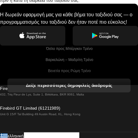
πριν ή κατά τη διάρκεια του ταξιδιού σας.
Η δωρεάν εφαρμογή μας για κάθε βήμα του ταξιδιού σας — ο
προγραμματισμός του ταξιδιού δεν ήταν ποτέ πιο εύκολος!
 Όσλο προς Μπέργκεν Tρένο
 Βαρκελώνη – Μαδρίτη Tρένο
 Βενετία προς Ρώμη Τρένο
 Βενετία προς Φλωρεντία Τρένο
Δείξε περισσότερες δημοφιλείς διαδρομές
Firebird GT Limited (OC 1451)
 Βιέννη προς Σάλτσμπουργκ Τρένα
432, Triq Fleur de Lys, Suite 1, Birkirkara, BKR 9061, Malta
 Βουδαπέστη προς Μπρατισλάβα Τρένα
Firebird GT Limited (61211989)
Unit G 15/F Tal Building 49 Austin Road, KL, Hong Kong
 Βουδαπέστη προς Πράγα Tρένο
 Βουδαπέστη – Βιέννη Tρένο
ελληνική
 Γκουανγκτζού προς Σεούλ Τρένα