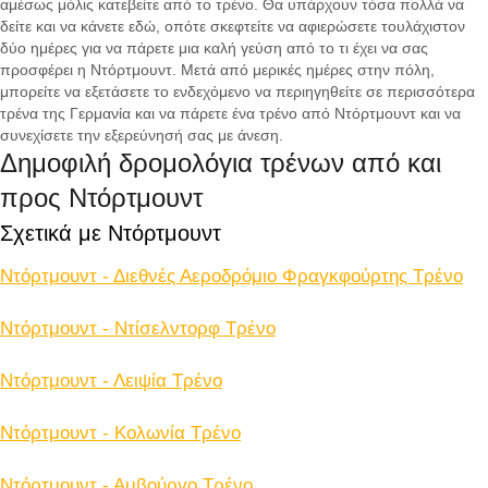
αμέσως μόλις κατεβείτε από το τρένο. Θα υπάρχουν τόσα πολλά να
δείτε και να κάνετε εδώ, οπότε σκεφτείτε να αφιερώσετε τουλάχιστον
δύο ημέρες για να πάρετε μια καλή γεύση από το τι έχει να σας
προσφέρει η Ντόρτμουντ. Μετά από μερικές ημέρες στην πόλη,
μπορείτε να εξετάσετε το ενδεχόμενο να περιηγηθείτε σε περισσότερα
τρένα της Γερμανία και να πάρετε ένα τρένο από Ντόρτμουντ και να
συνεχίσετε την εξερεύνησή σας με άνεση.
Δημοφιλή δρομολόγια τρένων από και
προς Ντόρτμουντ
Σχετικά με Ντόρτμουντ
Ντόρτμουντ - Διεθνές Αεροδρόμιο Φραγκφούρτης Tρένο
Ντόρτμουντ - Ντίσελντορφ Tρένο
Ντόρτμουντ - Λειψία Tρένο
Ντόρτμουντ - Κολωνία Tρένο
Ντόρτμουντ - Αμβούργο Tρένο