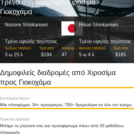
Τρένα στη διαδρομή Χιροσίμα -
Γιοκοχάμα
Nozomi Shinkansen
Hikari Shinkansen
Τρένο υψηλής ταχύτητας
Τρένο υψηλής ταχύτητας
Χρόνος ταξιδιού
Τιμη απο
Αναχωρήσεις
Χρόνος ταξιδιού
Τιμη απο
3 ω 25 λ
$194
47
5 ω 4 λ
$185
Δημοφιλείς διαδρομές από Χιροσίμα
προς Γιοκοχάμα
Εκτεταμένο δίκτυο
Μία πλατφόρμα, 34+ προορισμοί, 700+ δρομολόγια σε όλο τον κόσμο.
Πρακτική κράτηση
Μιλάμε τη γλώσσα σας και προσφέρουμε πάνω από 20 μεθόδους
πληρωμής.