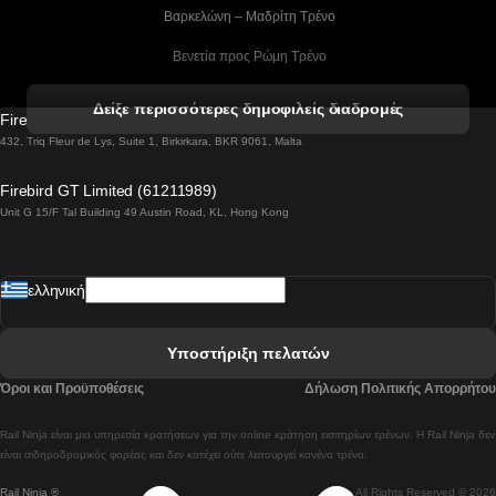
 Βαρκελώνη – Μαδρίτη Tρένο
 Βενετία προς Ρώμη Τρένο
 Βενετία προς Φλωρεντία Τρένο
Δείξε περισσότερες δημοφιλείς διαδρομές
Firebird GT Limited (OC 1451)
 Βιέννη προς Σάλτσμπουργκ Τρένα
432, Triq Fleur de Lys, Suite 1, Birkirkara, BKR 9061, Malta
 Βουδαπέστη προς Μπρατισλάβα Τρένα
Firebird GT Limited (61211989)
Unit G 15/F Tal Building 49 Austin Road, KL, Hong Kong
 Βουδαπέστη προς Πράγα Tρένο
 Βουδαπέστη – Βιέννη Tρένο
ελληνική
 Γκουανγκτζού προς Σεούλ Τρένα
 Ελσίνκι προς Ροβανιέμι Τρένο
Υποστήριξη πελατών
 Κοΐμπρα προς Πόρτο Τρένα
Όροι και Προϋποθέσεις
Δήλωση Πολιτικής Απορρήτου
 Κοΐμπρα – Λισαβόνα Τρένο
Rail Ninja είναι μια υπηρεσία κρατήσεων για την online κράτηση εισιτηρίων τρένων. Η Rail Ninja δεν
 Λισαβόνα προς Λάγος Tρένο
είναι σιδηροδρομικός φορέας και δεν κατέχει ούτε λειτουργεί κανένα τρένο.
Rail Ninja ®
All Rights Reserved © 2026
 Λισαβόνα προς Μαδρίτη Τρένα