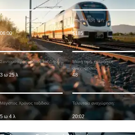
Η νωρίτερη αναχώρηση:
Χαμηλότερη τιμή:
06:00
$185
Συντομότερος χρόνος ταξιδιού:
Μέση τιμή. ημερήσιες
αναχωρήσεις:
3 ω 25 λ
48
Μέγιστος Χρόνος ταξιδιού:
Τελευταία αναχώρηση:
5 ω 4 λ
20:02