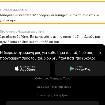
Ευέλικτος σχεδιασμός
Μπορείτε να κλείσετε σιδηροδρομικά εισιτήρια με άνεση έως και ένα
χρόνο πριν!
Πραγματική ανθρώπινη υποστήριξη
Χρειάζεστε βοήθεια; Επικοινωνήστε με την υποστήριξη πελατών μας
πριν ή κατά τη διάρκεια του ταξιδιού σας.
Η δωρεάν εφαρμογή μας για κάθε βήμα του ταξιδιού σας — ο
προγραμματισμός του ταξιδιού δεν ήταν ποτέ πιο εύκολος!
 Όσλο προς Μπέργκεν Tρένο
 Βαρκελώνη – Μαδρίτη Tρένο
 Βενετία προς Ρώμη Τρένο
 Βενετία προς Φλωρεντία Τρένο