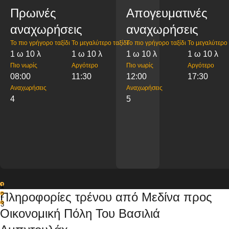
Πρωινές
Απογευματινές
αναχωρήσεις
αναχωρήσεις
Το πιο γρήγορο ταξίδι
Το μεγαλύτερο ταξίδι
Το πιο γρήγορο ταξίδι
Το μεγαλύτερο 
1 ω 10 λ
1 ω 10 λ
1 ω 10 λ
1 ω 10 λ
Πιο νωρίς
Αργότερο
Πιο νωρίς
Αργότερο
08:00
11:30
12:00
17:30
Αναχωρήσεις
Αναχωρήσεις
4
5
1
Πληροφορίες τρένου από Μεδίνα προς
2
3
Οικονομική Πόλη Του Βασιλιά