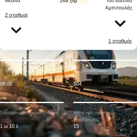
Μεδίνα
268 χλμ
Του Βασιλιά
Αμπντουλάχ
2 σταθμοί
1 σταθμός
Η νωρίτερη αναχώρηση:
Χαμηλότερη τιμή:
08:00
$64
Συντομότερος χρόνος ταξιδιού:
Μέση τιμή. ημερήσιες
αναχωρήσεις:
1 ω 10 λ
15