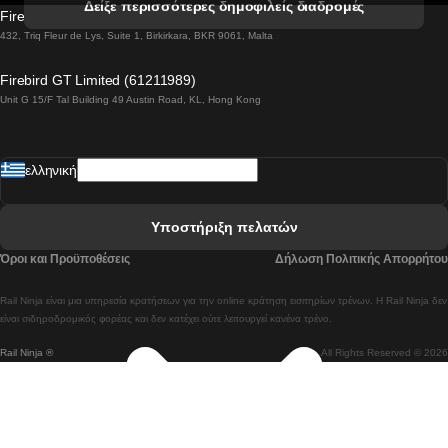
Δείξε περισσότερες δημοφιλείς διαδρομές
Firebird GT Limited (OC 1451)
 Βιέννη προς Σάλτσμπουργκ Τρένα
432, Triq Fleur de Lys, Suite 1, Birkirkara, BKR 9061, Malta
 Βουδαπέστη προς Μπρατισλάβα Τρένα
Firebird GT Limited (61211989)
Unit G 15/F Tal Building 49 Austin Road, KL, Hong Kong
 Βουδαπέστη προς Πράγα Tρένο
 Βουδαπέστη – Βιέννη Tρένο
ελληνική
 Γκουανγκτζού προς Σεούλ Τρένα
 Ελσίνκι προς Ροβανιέμι Τρένο
Υποστήριξη πελατών
 Κοΐμπρα προς Πόρτο Τρένα
Όροι και Προϋποθέσεις
Δήλωση Πολιτικής Απορρήτου
 Κοΐμπρα – Λισαβόνα Τρένο
Rail Ninja είναι μια υπηρεσία κρατήσεων για την online κράτηση εισιτηρίων τρένων. Η Rail Ninja δεν
 Λισαβόνα προς Λάγος Tρένο
είναι σιδηροδρομικός φορέας και δεν κατέχει ούτε λειτουργεί κανένα τρένο.
Rail Ninja ®
All Rights Reserved © 2026
 Λισαβόνα προς Μαδρίτη Τρένα
 Λισαβόνα – Αλμπουφέιρα Τρένο
 Λισαβόνα – Πόρτο Tρένο