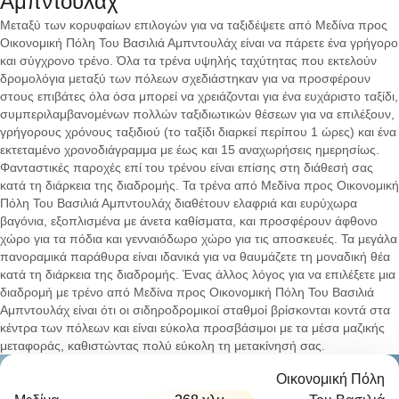
Αμπντουλάχ
Μεταξύ των κορυφαίων επιλογών για να ταξιδέψετε από Μεδίνα προς
Οικονομική Πόλη Του Βασιλιά Αμπντουλάχ είναι να πάρετε ένα γρήγορο
και σύγχρονο τρένο. Όλα τα τρένα υψηλής ταχύτητας που εκτελούν
δρομολόγια μεταξύ των πόλεων σχεδιάστηκαν για να προσφέρουν
στους επιβάτες όλα όσα μπορεί να χρειάζονται για ένα ευχάριστο ταξίδι,
συμπεριλαμβανομένων πολλών ταξιδιωτικών θέσεων για να επιλέξουν,
γρήγορους χρόνους ταξιδιού (το ταξίδι διαρκεί περίπου 1 ώρες) και ένα
εκτεταμένο χρονοδιάγραμμα με έως και 15 αναχωρήσεις ημερησίως.
Φανταστικές παροχές επί του τρένου είναι επίσης στη διάθεσή σας
κατά τη διάρκεια της διαδρομής. Τα τρένα από Μεδίνα προς Οικονομική
Πόλη Του Βασιλιά Αμπντουλάχ διαθέτουν ελαφριά και ευρύχωρα
βαγόνια, εξοπλισμένα με άνετα καθίσματα, και προσφέρουν άφθονο
χώρο για τα πόδια και γενναιόδωρο χώρο για τις αποσκευές. Τα μεγάλα
πανοραμικά παράθυρα είναι ιδανικά για να θαυμάζετε τη μοναδική θέα
κατά τη διάρκεια της διαδρομής. Ένας άλλος λόγος για να επιλέξετε μια
διαδρομή με τρένο από Μεδίνα προς Οικονομική Πόλη Του Βασιλιά
Αμπντουλάχ είναι ότι οι σιδηροδρομικοί σταθμοί βρίσκονται κοντά στα
κέντρα των πόλεων και είναι εύκολα προσβάσιμοι με τα μέσα μαζικής
μεταφοράς, καθιστώντας πολύ εύκολη τη μετακίνησή σας.
Οικονομική Πόλη