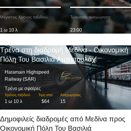
Μέγιστος Χρόνος ταξιδιού:
Τελευταία αναχώρηση:
1 ω 10 λ
23:00
Τρένα στη διαδρομή Μεδίνα - Οικονομική
Πόλη Του Βασιλιά Αμπντουλάχ
Haramain Highspeed
Railway (SAR)
Τρένο με σφαίρες
Χρόνος ταξιδιού
Τιμη απο
Αναχωρήσεις
1 ω 10 λ
$64
15
Δημοφιλείς διαδρομές από Μεδίνα προς
Οικονομική Πόλη Του Βασιλιά