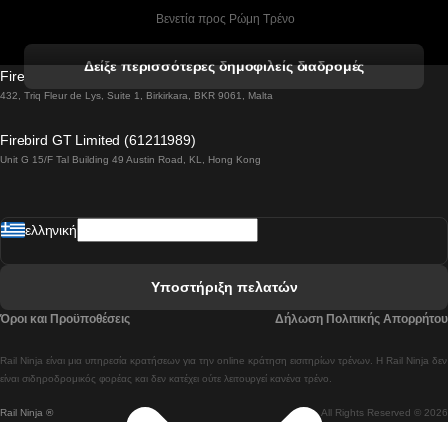
 Βενετία προς Ρώμη Τρένο
 Βενετία προς Φλωρεντία Τρένο
Δείξε περισσότερες δημοφιλείς διαδρομές
Firebird GT Limited (OC 1451)
 Βιέννη προς Σάλτσμπουργκ Τρένα
432, Triq Fleur de Lys, Suite 1, Birkirkara, BKR 9061, Malta
 Βουδαπέστη προς Μπρατισλάβα Τρένα
Firebird GT Limited (61211989)
Unit G 15/F Tal Building 49 Austin Road, KL, Hong Kong
 Βουδαπέστη προς Πράγα Tρένο
 Βουδαπέστη – Βιέννη Tρένο
ελληνική
 Γκουανγκτζού προς Σεούλ Τρένα
 Ελσίνκι προς Ροβανιέμι Τρένο
Υποστήριξη πελατών
 Κοΐμπρα προς Πόρτο Τρένα
Όροι και Προϋποθέσεις
Δήλωση Πολιτικής Απορρήτου
 Κοΐμπρα – Λισαβόνα Τρένο
Rail Ninja είναι μια υπηρεσία κρατήσεων για την online κράτηση εισιτηρίων τρένων. Η Rail Ninja δεν
 Λισαβόνα προς Λάγος Tρένο
είναι σιδηροδρομικός φορέας και δεν κατέχει ούτε λειτουργεί κανένα τρένο.
Rail Ninja ®
All Rights Reserved © 2026
 Λισαβόνα προς Μαδρίτη Τρένα