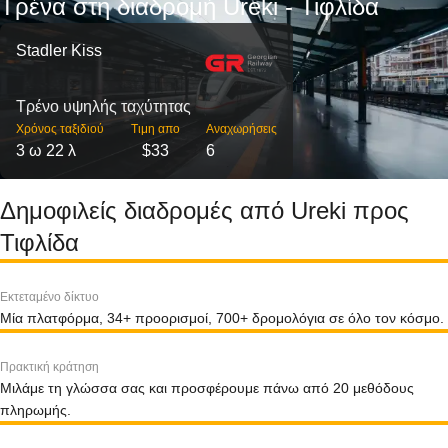
Τρένα στη διαδρομή Ureki - Τιφλίδα
Stadler Kiss
Τρένο υψηλής ταχύτητας
Χρόνος ταξιδιού
Τιμη απο
Αναχωρήσεις
3 ω 22 λ
$33
6
Δημοφιλείς διαδρομές από Ureki προς
Τιφλίδα
Εκτεταμένο δίκτυο
Μία πλατφόρμα, 34+ προορισμοί, 700+ δρομολόγια σε όλο τον κόσμο.
Πρακτική κράτηση
Μιλάμε τη γλώσσα σας και προσφέρουμε πάνω από 20 μεθόδους
πληρωμής.