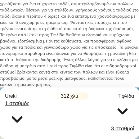
χρειάζονται για ένα ευχάριστο ταξίδι, συμπεριλαμβανομένων πολλών
ταξιδιωτικών θέσεων για να επιλέξουν, γρήγορους χρόνους ταξιδιού (το
ταξίδι διαρκεί περίπου 4 ώρες) και ένα εκτεταμένο χρονοδιάγραμμα με
έως και 6 αναχωρήσεις ημερησίως. Φανταστικές παροχές επί του
τρένου είναι επίσης στη διάθεσή σας κατά τη διάρκεια της διαδρομής.
Τα τρένα από Ureki προς Τιφλίδα διαθέτουν ελαφριά και ευρύχωρα
βαγόνια, εξοπλισμένα με άνετα καθίσματα, και προσφέρουν άφθονο
χώρο για τα πόδια και γενναιόδωρο χώρο για τις αποσκευές. Τα μεγάλα
πανοραμικά παράθυρα είναι ιδανικά για να θαυμάζετε τη μοναδική θέα
κατά τη διάρκεια της διαδρομής. Ένας άλλος λόγος για να επιλέξετε μια
διαδρομή με τρένο από Ureki προς Τιφλίδα είναι ότι οι σιδηροδρομικοί
σταθμοί βρίσκονται κοντά στα κέντρα των πόλεων και είναι εύκολα
προσβάσιμοι με τα μέσα μαζικής μεταφοράς, καθιστώντας πολύ
εύκολη τη μετακίνησή σας.
Ureki
312 χλμ
Τιφλίδα
1 σταθμός
3 σταθμοί