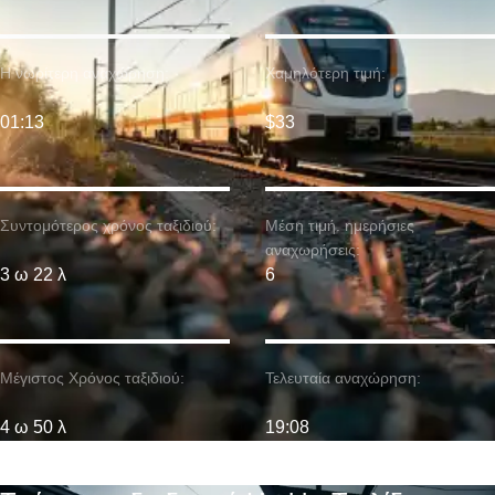
Η νωρίτερη αναχώρηση:
Χαμηλότερη τιμή:
01:13
$33
Συντομότερος χρόνος ταξιδιού:
Μέση τιμή. ημερήσιες
αναχωρήσεις:
3 ω 22 λ
6
Μέγιστος Χρόνος ταξιδιού:
Τελευταία αναχώρηση:
4 ω 50 λ
19:08