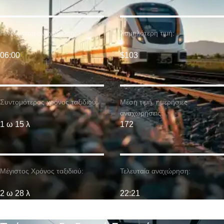
Η νωρίτερη αναχώρηση:
Χαμηλότερη τιμή:
06:00
$103
Συντομότερος χρόνος ταξιδιού:
Μέση τιμή. ημερήσιες
αναχωρήσεις:
1 ω 15 λ
172
Μέγιστος Χρόνος ταξιδιού:
Τελευταία αναχώρηση:
2 ω 28 λ
22:21