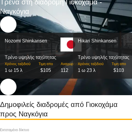
Τρένα στη διαδρομή Γιοκοχάμα -
Ναγκόγια
Nozomi Shinkansen
Hikari Shinkansen
Τρένο υψηλής ταχύτητας
Τρένο υψηλής ταχύτητας
Χρόνος ταξιδιού
Τιμη απο
Αναχωρήσεις
Χρόνος ταξιδιού
Τιμη απο
1 ω 15 λ
$105
112
1 ω 23 λ
$103
Δημοφιλείς διαδρομές από Γιοκοχάμα
προς Ναγκόγια
Εκτεταμένο δίκτυο