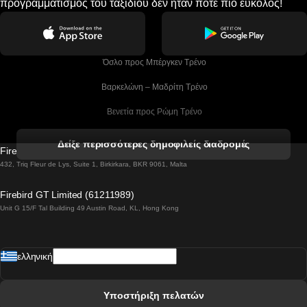
προγραμματισμός του ταξιδιού δεν ήταν ποτέ πιο εύκολος!
 Όσλο προς Μπέργκεν Tρένο
 Βαρκελώνη – Μαδρίτη Tρένο
 Βενετία προς Ρώμη Τρένο
 Βενετία προς Φλωρεντία Τρένο
Δείξε περισσότερες δημοφιλείς διαδρομές
Firebird GT Limited (OC 1451)
 Βιέννη προς Σάλτσμπουργκ Τρένα
432, Triq Fleur de Lys, Suite 1, Birkirkara, BKR 9061, Malta
 Βουδαπέστη προς Μπρατισλάβα Τρένα
Firebird GT Limited (61211989)
Unit G 15/F Tal Building 49 Austin Road, KL, Hong Kong
 Βουδαπέστη προς Πράγα Tρένο
 Βουδαπέστη – Βιέννη Tρένο
ελληνική
 Γκουανγκτζού προς Σεούλ Τρένα
 Ελσίνκι προς Ροβανιέμι Τρένο
Υποστήριξη πελατών