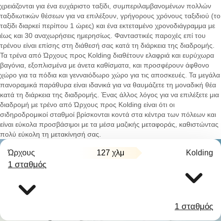
χρειάζονται για ένα ευχάριστο ταξίδι, συμπεριλαμβανομένων πολλών
ταξιδιωτικών θέσεων για να επιλέξουν, γρήγορους χρόνους ταξιδιού (το
ταξίδι διαρκεί περίπου 1 ώρες) και ένα εκτεταμένο χρονοδιάγραμμα με
έως και 30 αναχωρήσεις ημερησίως. Φανταστικές παροχές επί του
τρένου είναι επίσης στη διάθεσή σας κατά τη διάρκεια της διαδρομής.
Τα τρένα από Ώρχους προς Kolding διαθέτουν ελαφριά και ευρύχωρα
βαγόνια, εξοπλισμένα με άνετα καθίσματα, και προσφέρουν άφθονο
χώρο για τα πόδια και γενναιόδωρο χώρο για τις αποσκευές. Τα μεγάλα
πανοραμικά παράθυρα είναι ιδανικά για να θαυμάζετε τη μοναδική θέα
κατά τη διάρκεια της διαδρομής. Ένας άλλος λόγος για να επιλέξετε μια
διαδρομή με τρένο από Ώρχους προς Kolding είναι ότι οι
σιδηροδρομικοί σταθμοί βρίσκονται κοντά στα κέντρα των πόλεων και
είναι εύκολα προσβάσιμοι με τα μέσα μαζικής μεταφοράς, καθιστώντας
πολύ εύκολη τη μετακίνησή σας.
Ώρχους
127 χλμ
Kolding
1 σταθμός
1 σταθμός