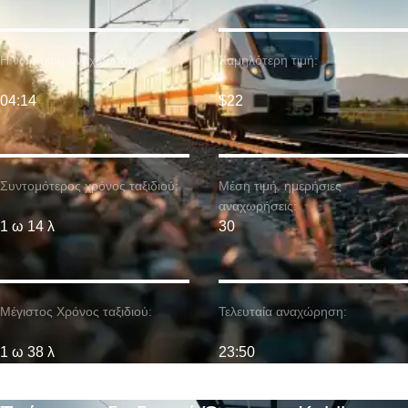
Η νωρίτερη αναχώρηση:
Χαμηλότερη τιμή:
04:14
$22
Συντομότερος χρόνος ταξιδιού:
Μέση τιμή. ημερήσιες
αναχωρήσεις:
1 ω 14 λ
30
Μέγιστος Χρόνος ταξιδιού:
Τελευταία αναχώρηση:
1 ω 38 λ
23:50