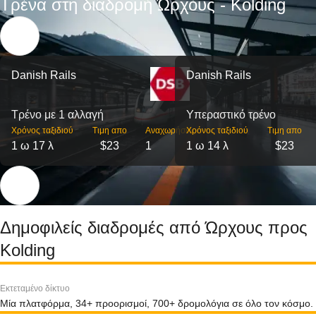
Τρένα στη διαδρομή Ώρχους - Kolding
Danish Rails
Danish Rails
Τρένο με 1 αλλαγή
Υπεραστικό τρένο
Χρόνος ταξιδιού
Τιμη απο
Αναχωρήσεις
Χρόνος ταξιδιού
Τιμη απο
1 ω 17 λ
$23
1
1 ω 14 λ
$23
Δημοφιλείς διαδρομές από Ώρχους προς
Kolding
Εκτεταμένο δίκτυο
Μία πλατφόρμα, 34+ προορισμοί, 700+ δρομολόγια σε όλο τον κόσμο.