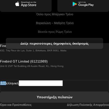
 Όσλο προς Μπέργκεν Tρένο
 Βαρκελώνη – Μαδρίτη Tρένο
 Βενετία προς Ρώμη Τρένο
 Βενετία προς Φλωρεντία Τρένο
Δείξε περισσότερες δημοφιλείς διαδρομές
Firebird GT Limited (OC 1451)
 Βιέννη προς Σάλτσμπουργκ Τρένα
432, Triq Fleur de Lys, Suite 1, Birkirkara, BKR 9061, Malta
 Βουδαπέστη προς Μπρατισλάβα Τρένα
Firebird GT Limited (61211989)
Unit G 15/F Tal Building 49 Austin Road, KL, Hong Kong
 Βουδαπέστη προς Πράγα Tρένο
 Βουδαπέστη – Βιέννη Tρένο
ελληνική
 Γκουανγκτζού προς Σεούλ Τρένα
 Ελσίνκι προς Ροβανιέμι Τρένο
Υποστήριξη πελατών
 Κοΐμπρα προς Πόρτο Τρένα
Όροι και Προϋποθέσεις
Δήλωση Πολιτικής Απορρήτου