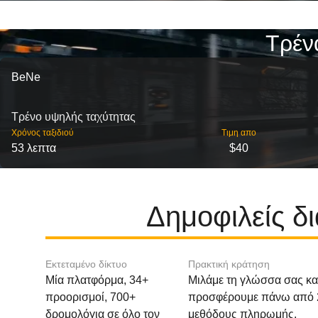
Τρέν
BeNe
Τρένο υψηλής ταχύτητας
Χρόνος ταξιδιού
Τιμη απο
53 λεπτα
$40
Δημοφιλείς δ
Εκτεταμένο δίκτυο
Πρακτική κράτηση
Μία πλατφόρμα, 34+
Μιλάμε τη γλώσσα σας κα
προορισμοί, 700+
προσφέρουμε πάνω από 
δρομολόγια σε όλο τον
μεθόδους πληρωμής.