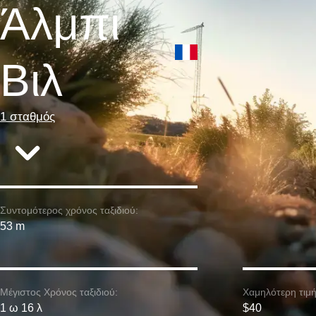
Άλμπι
Βιλ
1 σταθμός
Συντομότερος χρόνος ταξιδιού:
53 m
Μέγιστος Χρόνος ταξιδιού:
Χαμηλότερη τιμή
1 ω 16 λ
$40