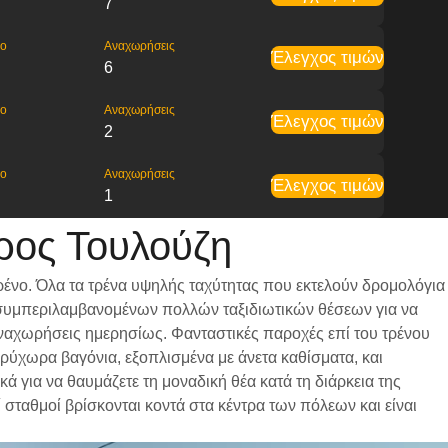
7
ρο
Αναχωρήσεις
Έλεγχος τιμών
6
ρο
Αναχωρήσεις
Έλεγχος τιμών
2
ρο
Αναχωρήσεις
Έλεγχος τιμών
1
ρος Τουλούζη
ρένο. Όλα τα τρένα υψηλής ταχύτητας που εκτελούν δρομολόγια
ι, συμπεριλαμβανομένων πολλών ταξιδιωτικών θέσεων για να
 αναχωρήσεις ημερησίως. Φανταστικές παροχές επί του τρένου
υρύχωρα βαγόνια, εξοπλισμένα με άνετα καθίσματα, και
 για να θαυμάζετε τη μοναδική θέα κατά τη διάρκεια της
 σταθμοί βρίσκονται κοντά στα κέντρα των πόλεων και είναι