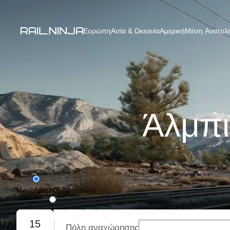
Ευρώπη
Ασία & Ωκεανία
Αμερική
Μέση Ανατολή
Άλμπι
Μονοδρομική
Με επιστροφή
15
Πόλη αναχώρησης