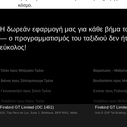
κόσμο.
Η δωρεάν εφαρμογή μας για κάθε βήμα το
— ο προγραμματισμός του ταξιδιού δεν ήτ
εύκολος!
 Όσλο προς Μπέργκεν Tρένο
 Βαρκελώνη – Μαδρίτ
 Βιέννη προς Σάλτσμπουργκ Τρένα
 Βουδαπέστη προς Μπ
 Γκουανγκτζού προς Σεούλ Τρένα
 Ελσίνκι προς Ροβανιέ
 Λισαβόνα προς Λάγος Tρένο
 Λισαβόνα προς Μαδρ
Firebird GT Limited (OC 1451)
Firebird GT Limit
 Λισαβόνα – Φάρο Τρένο
 Λονδίνο – Εδιμβούργ
432, Triq Fleur de Lys, Suite 1, Birkirkara, BKR 9061, Malta
Unit G 15/F Tal Buildin
 Μπέργκεν – Όσλο Tρένο
 Μπουσάν προς Τσεον