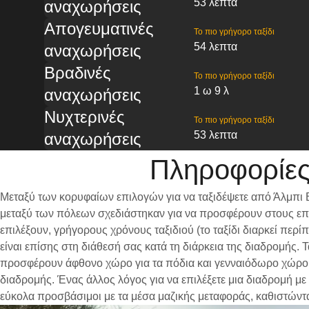
53 λεπτα
αναχωρήσεις
Απογευματινές
Το πιο γρήγορο ταξίδι
54 λεπτα
αναχωρήσεις
Βραδινές
Το πιο γρήγορο ταξίδι
1 ω 9 λ
αναχωρήσεις
Νυχτερινές
Το πιο γρήγορο ταξίδι
53 λεπτα
αναχωρήσεις
Πληροφορίες
Μεταξύ των κορυφαίων επιλογών για να ταξιδέψετε από Άλμπι Β
μεταξύ των πόλεων σχεδιάστηκαν για να προσφέρουν στους επι
επιλέξουν, γρήγορους χρόνους ταξιδιού (το ταξίδι διαρκεί περ
είναι επίσης στη διάθεσή σας κατά τη διάρκεια της διαδρομής.
προσφέρουν άφθονο χώρο για τα πόδια και γενναιόδωρο χώρο γι
διαδρομής. Ένας άλλος λόγος για να επιλέξετε μια διαδρομή με 
εύκολα προσβάσιμοι με τα μέσα μαζικής μεταφοράς, καθιστώντ