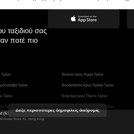
υ ταξιδιού σας
αν ποτέ πιο
η Tρένο
 Βενετία προς Ρώμη Τρένο
ρατισλάβα Τρένα
 Βουδαπέστη προς Πράγα Tρένο
μι Τρένο
 Κοΐμπρα προς Πόρτο Τρένα
ίτη Τρένα
 Λισαβόνα – Αλμπουφέιρα Τρένο
Δείξε περισσότερες δημοφιλείς διαδρομές
ed (61211989)
ο Tρένο
 Μάλαγα προς Βαρκελώνη Τρένα
g 49 Austin Road, KL, Hong Kong
άν (Ασάν) Τρένα
 Μπουσάν – Σεούλ Tρένο