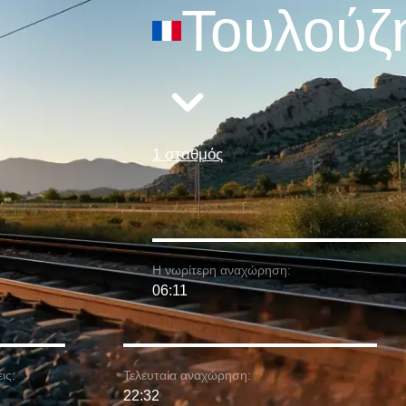
Τουλούζ
1 σταθμός
Η νωρίτερη αναχώρηση:
06:11
ις:
Τελευταία αναχώρηση:
22:32