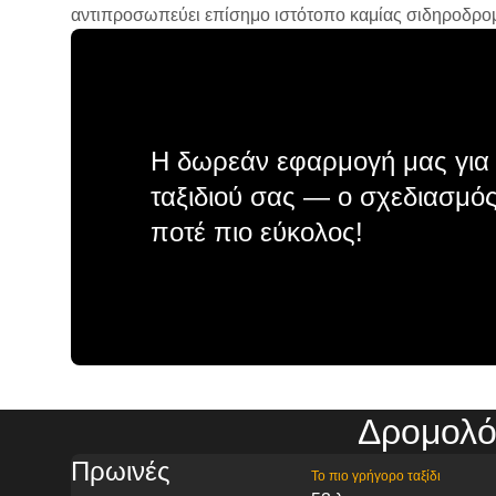
αντιπροσωπεύει επίσημο ιστότοπο καμίας σιδηροδρομικ
Η δωρεάν εφαρμογή μας για 
ταξιδιού σας — ο σχεδιασμός
ποτέ πιο εύκολος!
Δρομολό
Πρωινές
Το πιο γρήγορο ταξίδι