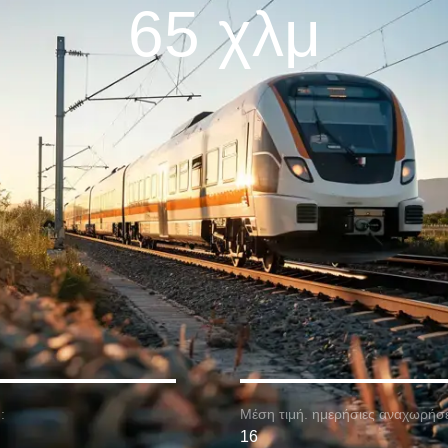
65 χλμ
:
Μέση τιμή. ημερήσιες αναχωρήσε
16