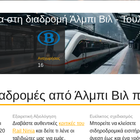
α στη διαδρομή Άλμπι Βιλ - Του
Αναχωρήσεις
16
ιαδρομές από Άλμπι Βιλ 
Εξαιρετική Αξιολόγηση
Ευέλικτος σχεδιασμός
ι
Διαβάστε αυθεντικές
κριτικές του
Μπορείτε να κλείσετε
20
Rail Ninja
και δείτε τι λένε οι
σιδηροδρομικά εισιτήρ
ταξιδιώτες μας για εμάς.
άνεση έως και ένα χρό