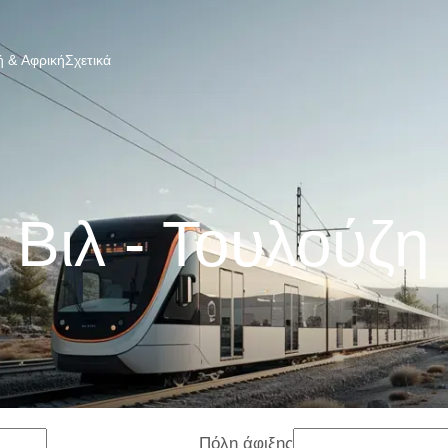
 & Αφρική
Σχετικά
 Βιλ - Τουλούζη
Πόλη άφιξης