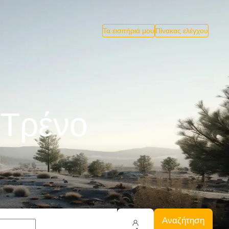
Τα εισιτήριά μου
Πίνακας ελέγχου
 Tρένο
Αναζήτηση