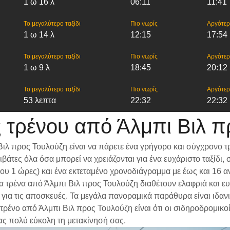
1 ω 16 λ
06:11
11:41
Το μεγαλύτερο ταξίδι
Πιο νωρίς
Αργότε
1 ω 14 λ
12:15
17:54
Το μεγαλύτερο ταξίδι
Πιο νωρίς
Αργότε
1 ω 9 λ
18:45
20:12
Το μεγαλύτερο ταξίδι
Πιο νωρίς
Αργότε
53 λεπτα
22:32
22:32
 τρένου από Άλμπι Βιλ π
ιλ προς Τουλούζη είναι να πάρετε ένα γρήγορο και σύγχρονο τ
βάτες όλα όσα μπορεί να χρειάζονται για ένα ευχάριστο ταξίδ
ίπου 1 ώρες) και ένα εκτεταμένο χρονοδιάγραμμα με έως και 16
 Τα τρένα από Άλμπι Βιλ προς Τουλούζη διαθέτουν ελαφριά και ε
α τις αποσκευές. Τα μεγάλα πανοραμικά παράθυρα είναι ιδανικά
τρένο από Άλμπι Βιλ προς Τουλούζη είναι ότι οι σιδηροδρομικοί
ας πολύ εύκολη τη μετακίνησή σας.