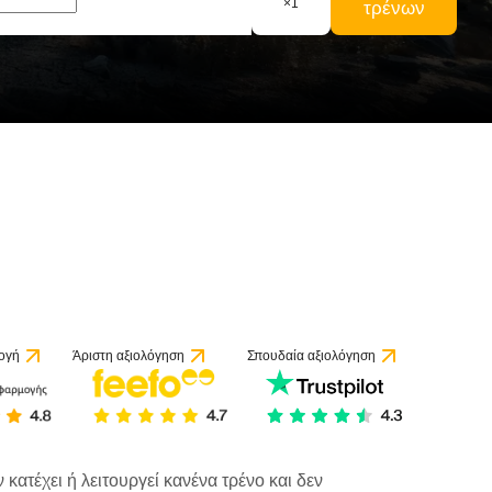
×
1
τρένων
ογή
Άριστη αξιολόγηση
Σπουδαία αξιολόγηση
κατέχει ή λειτουργεί κανένα τρένο και δεν