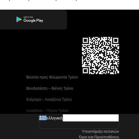
 Βενετία προς Φλωρεντία Τρένο
 Βουδαπέστη – Βιέννη Tρένο
 Κοΐμπρα – Λισαβόνα Τρένο
 Λισαβόνα – Πόρτο Tρένο
ελληνική
 Μαδρίτη προς Αλικάντε Τρένα
Υποστήριξη πελατών
 Νάπολη προς Ρώμη Τρένα
Όροι και Προϋποθέσεις