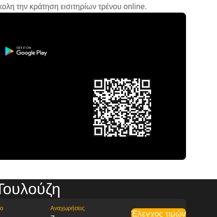
ολη την κράτηση εισιτηρίων τρένου online.
Τουλούζη
ρο
Αναχωρήσεις
Έλεγχος τιμών